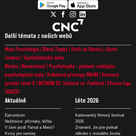
Další témata z našich webů
Moje Psychologie
Blesk Tlapky
Hráči na Blesku
iSport
Fantasy
Spotřebitelské testy
Blesku
Nemovitosti
Psychologika - podcast rozbíjející
psychologické mýty
Fotbalové přestupy ONLINE
Eventový
prostor Level 9
OKTAGON 92: Szabová vs. Pudilová
Chance Liga
2026/27
Aktuálně
Léto 2026
Epicentrum
Karlovarský filmový festival
Neštovice: příznaky, léčba
2026
V čem jezdí Yamal a Mesii?
Znamení, že jste potkali
Kvízy pro seniory
někoho z minulého života