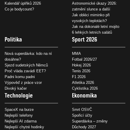
Kalendář úplňků 2026
Astronomické úkazy 2026:
Co je bodycount?
zatmění slunce a další
Jak obléci miminko při
vysokých teplotách?
Jak na dokonalé letní mojito
6 lehkých letních salátů
Politika
Sport 2026
Nová superdávka: kdo na ní
MMA
dosáhne?
Fotbal 2026/27
Sjezd sudetských Němců
Hokej 2026
Proč vláda zavádí EET?
Tenis 2026
Padni komu padni
F1 2026
Výpověď z práce vzor
Atletika 2026
Divoký kačer
Cyklistika 2026
Technologie
Ekonomika
SpaceX na burze
Smrt OSVČ
Nejlepší telefony
Spořicí účty
Nejlepší AI zdarma
Superdávka – změny
Nejlepší chytré hodinky
Důchody 2027