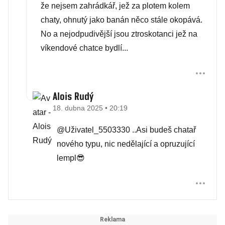
že nejsem zahrádkář, jež za plotem kolem
chaty, ohnutý jako banán něco stále okopává.
No a nejodpudivější jsou ztroskotanci jež na
víkendové chatce bydlí...
Alois Rudý
18. dubna 2025 • 20:19
@Uživatel_5503330 ..Asi budeš chatař
nového typu, nic nedělající a opruzující
lempl😎