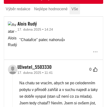
Výběr redakce
Nejlépe hodnocené
Vše
Alois Rudý
17. dubna 2025 • 14:24
"Chatařce" palec nahoru👍
Uživatel_5503330
0
17. dubna 2025 • 11:41
Na chatu se vracím, abych se po celodenním
pobytu v přírodě zahřál a v suchu najedl a taky
se dobře vyspal (stan už není co za mlada).
Jsem tedy chatař? Nevím. Jsem si ovšem jist,