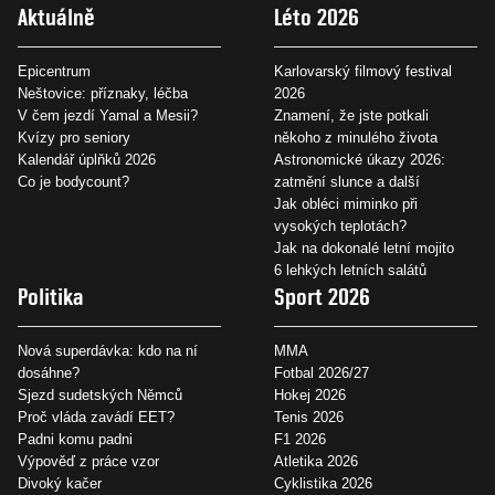
Aktuálně
Léto 2026
Epicentrum
Karlovarský filmový festival
Neštovice: příznaky, léčba
2026
V čem jezdí Yamal a Mesii?
Znamení, že jste potkali
Kvízy pro seniory
někoho z minulého života
Kalendář úplňků 2026
Astronomické úkazy 2026:
Co je bodycount?
zatmění slunce a další
Jak obléci miminko při
vysokých teplotách?
Jak na dokonalé letní mojito
6 lehkých letních salátů
Politika
Sport 2026
Nová superdávka: kdo na ní
MMA
dosáhne?
Fotbal 2026/27
Sjezd sudetských Němců
Hokej 2026
Proč vláda zavádí EET?
Tenis 2026
Padni komu padni
F1 2026
Výpověď z práce vzor
Atletika 2026
Divoký kačer
Cyklistika 2026