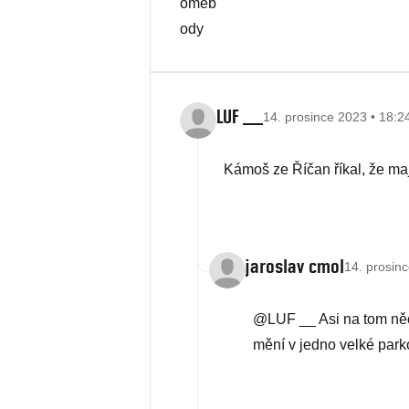
LUF __
14. prosince 2023 • 18:2
Kámoš ze Říčan říkal, že maji
jaroslav cmol
14. prosin
@LUF __ Asi na tom něc
mění v jedno velké parko