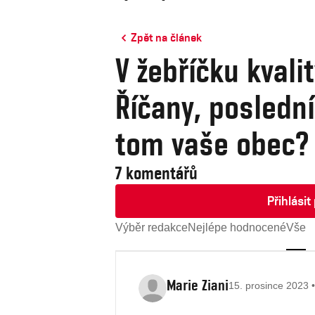
Zpět na článek
V žebříčku kvali
Říčany, poslední
tom vaše obec?
7 komentářů
Přihlási
Výběr redakce
Nejlépe hodnocené
Vše
Marie Ziani
15. prosince 2023 