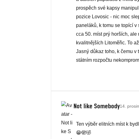
prospěch své kapsy manipulu
pozice Lovosic - nic moc sl
paneláků, k tomu se topící 
cca 50. míst prý horších, al
kvalitnějších Litoměřic. To a
Jasný důkaz toho, k čemu v t
státním rozpočtu nekompromi
Not like Somebody
14. prosi
Ten výběr elitních míst k byd
😁🫣🤣