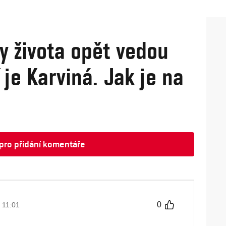
ty života opět vedou
 je Karviná. Jak je na
t pro přidání komentáře
0
• 11:01