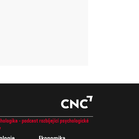
hologika - podcast rozbíjející psychologické
7
ologie
Ekonomika