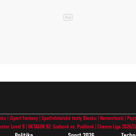
sku
iSport Fantasy
Spotřebitelské testy Blesku
Nemovitosti
Psyc
ostor Level 9
OKTAGON 92: Szabová vs. Pudilová
Chance Liga 2026/2
Politika
Sport 2026
Techn