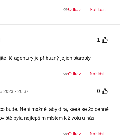
Odkaz
Nahlásit
1
4
tel té agentury je příbuzný jejich starosty
Odkaz
Nahlásit
0
ce 2023 • 20:37
o bude. Není možné, aby díra, která se 2x denně
viště byla nejlepším místem k životu u nás.
Odkaz
Nahlásit