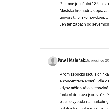
Pro mne je idéalni 135 misto
Mestska hromadna dopra­va,kul­
univer­sita,­bliz­ke hory,­koupa­
Jen ten zapach od severnich
Pavel Maleček
15. prosince 20
V tom žebříčku jsou signifika
a koncentrace Romů. Vše osta
kdyby mělo v této pitchovině 
funkční doprava jsou vítězné
Spíš to vypadá na marketing
a dalších papalášů z mixu byz