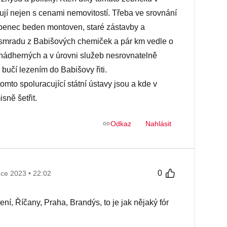
jí nejen s cenami nemovitostí. Třeba ve srovnání
epenec beden montoven, staré zástavby a
v smradu z Babišových chemiček a pár km vedle o
e nádherných a v úrovni služeb nesrovnatelně
ž bučí lezením do Babišovy řiti.
omto spoluracující státní ústavy jsou a kde v
sně šetřit.
Odkaz
Nahlásit
0
nce 2023 • 22:02
lení, Říčany, Praha, Brandýs, to je jak nějaký fór