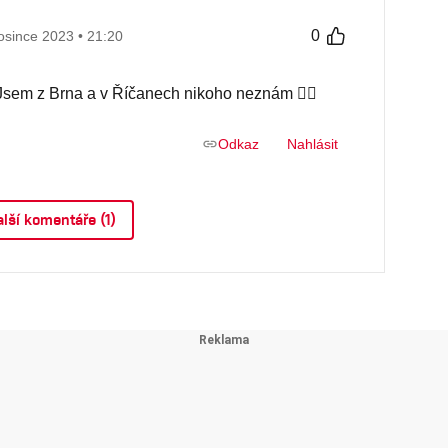
0
osince 2023 • 21:20
em z Brna a v Říčanech nikoho neznám 🤦‍♂️
Odkaz
Nahlásit
lší komentáře (1)