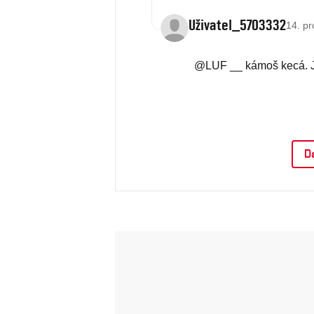
Uživatel_5703332
14. pr
@LUF __ kámoš kecá. Js
Da