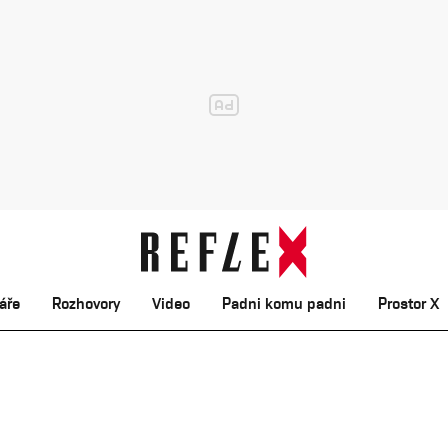
áře
Rozhovory
Video
Padni komu padni
Prostor X