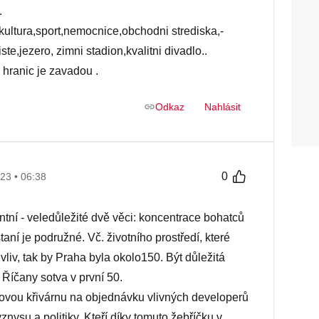
.
tura,­spor­t,ne­mocni­ce,ob­chod­ni stre­diska,­
liste,­jeze­ro, zimni stadion,kvalitni divadlo..
 hranic je zavadou .
Odkaz
Nahlásit
0
23 • 06:38
ntní - veledůležité dvě věci: koncentrace bohatců
ní je podružné. Vč. životního prostředí, které
vliv, tak by Praha byla okolo150. Být důležitá
 Říčany sotva v první 50.
ovou křivárnu na objednávku vlivných developerů
nysu a politiky. Kteří díky tomuto žebříčku v