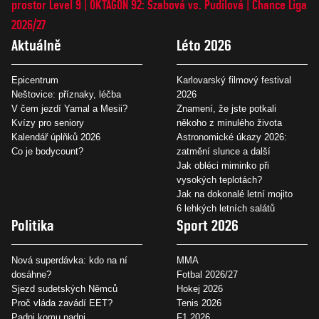
prostor Level 9
OKTAGON 92: Szabová vs. Pudilová
Chance Liga
2026/27
Aktuálně
Léto 2026
Epicentrum
Karlovarský filmový festival
Neštovice: příznaky, léčba
2026
V čem jezdí Yamal a Mesii?
Znamení, že jste potkali
Kvízy pro seniory
někoho z minulého života
Kalendář úplňků 2026
Astronomické úkazy 2026:
Co je bodycount?
zatmění slunce a další
Jak obléci miminko při
vysokých teplotách?
Jak na dokonalé letní mojito
6 lehkých letních salátů
Politika
Sport 2026
Nová superdávka: kdo na ní
MMA
dosáhne?
Fotbal 2026/27
Sjezd sudetských Němců
Hokej 2026
Proč vláda zavádí EET?
Tenis 2026
Padni komu padni
F1 2026