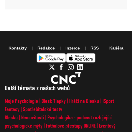
Kontakty
Redakce
Inzerce
RSS
Kariéra
Další témata z našich webů
Moje Psychologie
Blesk Tlapky
Hráči na Blesku
iSport
Fantasy
Spotřebitelské testy
Blesku
Nemovitosti
Psychologika - podcast rozbíjející
psychologické mýty
Fotbalové přestupy ONLINE
Eventový