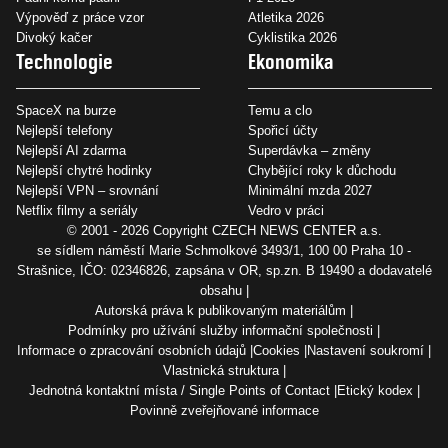
Výpověď z práce vzor
Atletika 2026
Divoký kačer
Cyklistika 2026
Technologie
Ekonomika
SpaceX na burze
Temu a clo
Nejlepší telefony
Spořicí účty
Nejlepší AI zdarma
Superdávka – změny
Nejlepší chytré hodinky
Chybějící roky k důchodu
Nejlepší VPN – srovnání
Minimální mzda 2027
Netflix filmy a seriály
Vedro v práci
© 2001 - 2026 Copyright
CZECH NEWS CENTER a.s.
se sídlem náměstí Marie Schmolkové 3493/1, 100 00 Praha 10 -
Strašnice, IČO: 02346826, zapsána v OR, sp.zn. B 19490 a dodavatelé
obsahu
Autorská práva k publikovaným materiálům
Podmínky pro užívání služby informační společnosti
Informace o zpracování osobních údajů
Cookies
Nastavení soukromí
Vlastnická struktura
Jednotná kontaktní místa / Single Points of Contact
Etický kodex
Povinně zveřejňované informace