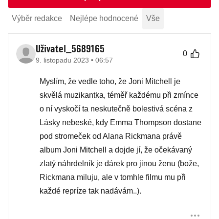
Výběr redakce
Nejlépe hodnocené
Vše
Uživatel_5689165
0
9. listopadu 2023 • 06:57
Myslím, že vedle toho, že Joni Mitchell je
skvělá muzikantka, téměř každému při zmínce
o ní vyskočí ta neskutečně bolestivá scéna z
Lásky nebeské, kdy Emma Thompson dostane
pod stromeček od Alana Rickmana právě
album Joni Mitchell a dojde jí, že očekávaný
zlatý náhrdelník je dárek pro jinou ženu (bože,
Rickmana miluju, ale v tomhle filmu mu při
každé repríze tak nadávám..).