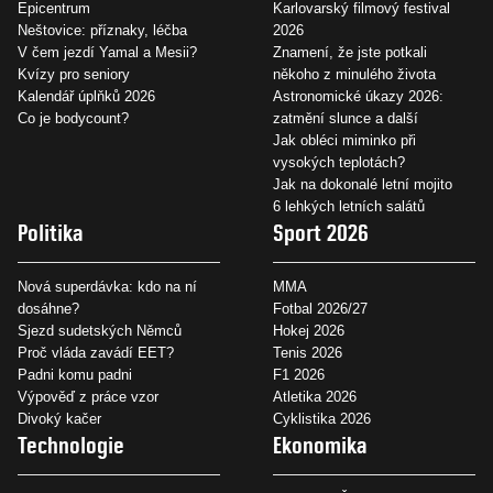
Epicentrum
Karlovarský filmový festival
Neštovice: příznaky, léčba
2026
V čem jezdí Yamal a Mesii?
Znamení, že jste potkali
Kvízy pro seniory
někoho z minulého života
Kalendář úplňků 2026
Astronomické úkazy 2026:
Co je bodycount?
zatmění slunce a další
Jak obléci miminko při
vysokých teplotách?
Jak na dokonalé letní mojito
6 lehkých letních salátů
Politika
Sport 2026
Nová superdávka: kdo na ní
MMA
dosáhne?
Fotbal 2026/27
Sjezd sudetských Němců
Hokej 2026
Proč vláda zavádí EET?
Tenis 2026
Padni komu padni
F1 2026
Výpověď z práce vzor
Atletika 2026
Divoký kačer
Cyklistika 2026
Technologie
Ekonomika