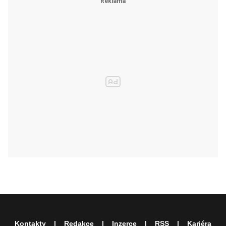
Kontakty
Redakce
Inzerce
RSS
Kariéra