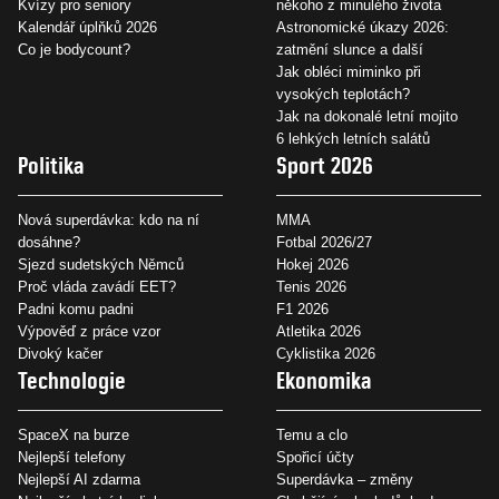
Kvízy pro seniory
někoho z minulého života
Kalendář úplňků 2026
Astronomické úkazy 2026:
Co je bodycount?
zatmění slunce a další
Jak obléci miminko při
vysokých teplotách?
Jak na dokonalé letní mojito
6 lehkých letních salátů
Politika
Sport 2026
Nová superdávka: kdo na ní
MMA
dosáhne?
Fotbal 2026/27
Sjezd sudetských Němců
Hokej 2026
Proč vláda zavádí EET?
Tenis 2026
Padni komu padni
F1 2026
Výpověď z práce vzor
Atletika 2026
Divoký kačer
Cyklistika 2026
Technologie
Ekonomika
SpaceX na burze
Temu a clo
Nejlepší telefony
Spořicí účty
Nejlepší AI zdarma
Superdávka – změny