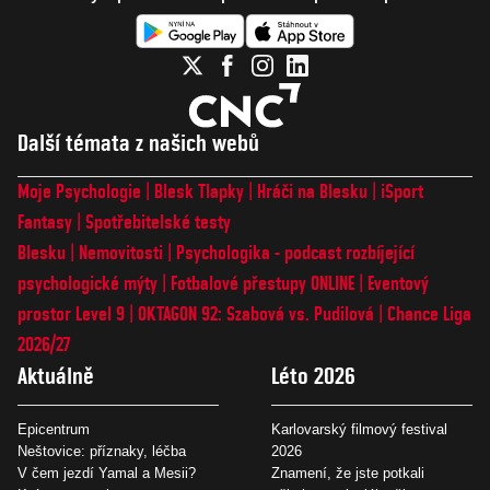
Další témata z našich webů
Moje Psychologie
Blesk Tlapky
Hráči na Blesku
iSport
Fantasy
Spotřebitelské testy
Blesku
Nemovitosti
Psychologika - podcast rozbíjející
psychologické mýty
Fotbalové přestupy ONLINE
Eventový
prostor Level 9
OKTAGON 92: Szabová vs. Pudilová
Chance Liga
2026/27
Aktuálně
Léto 2026
Epicentrum
Karlovarský filmový festival
Neštovice: příznaky, léčba
2026
V čem jezdí Yamal a Mesii?
Znamení, že jste potkali