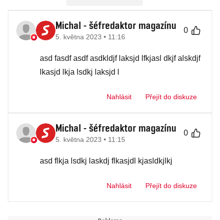
Michal
- šéfredaktor magazínu
0
5. května 2023 • 11:16
asd fasdf asdf asdkldjf laksjd lfkjasl dkjf alskdjf
lkasjd lkja lsdkj laksjd l
Nahlásit
Přejít do diskuze
Michal
- šéfredaktor magazínu
0
5. května 2023 • 11:15
asd flkja lsdkj laskdj flkasjdl kjasldkjlkj
Nahlásit
Přejít do diskuze