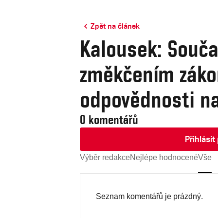
Zpět na článek
Kalousek: Souča
změkčením záko
odpovědnosti n
0 komentářů
Přihlási
Výběr redakce
Nejlépe hodnocené
Vše
Seznam komentářů je prázdný.