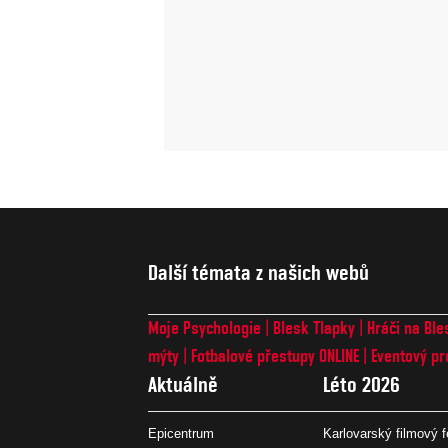
Další témata z našich webů
Moje Psychologie
Blesk Tlapky
Hráči na Ble
mýty
Fotbalové přestupy ONLINE
Eventový pr
Aktuálně
Léto 2026
Epicentrum
Karlovarský filmový f