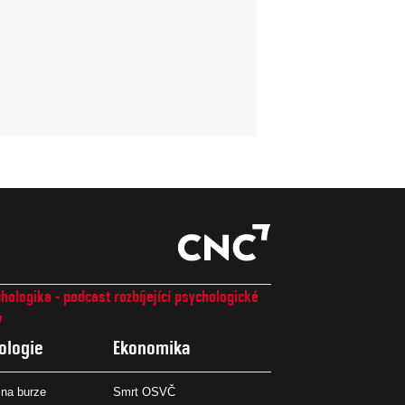
hologika - podcast rozbíjející psychologické
7
ologie
Ekonomika
na burze
Smrt OSVČ