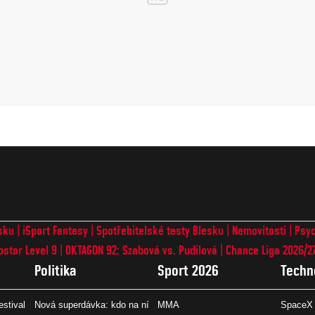
sku
iSport Fantasy
Spotřebitelské testy Blesku
Nemovitosti
Psyc
ostor Level 9
OKTAGON 92: Szabová vs. Pudilová
Chance Liga 2026/2
Politika
Sport 2026
Techn
estival
Nová superdávka: kdo na ní
MMA
SpaceX 