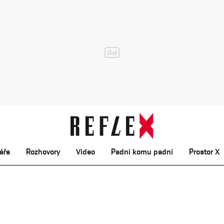
áře
Rozhovory
Video
Padni komu padni
Prostor X