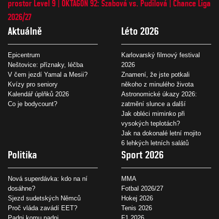
prostor Level 9
OKTAGON 92: Szabová vs. Pudilová
Chance Liga
2026/27
Aktuálně
Léto 2026
Epicentrum
Karlovarský filmový festival
Neštovice: příznaky, léčba
2026
V čem jezdí Yamal a Mesii?
Znamení, že jste potkali
Kvízy pro seniory
někoho z minulého života
Kalendář úplňků 2026
Astronomické úkazy 2026:
Co je bodycount?
zatmění slunce a další
Jak obléci miminko při
vysokých teplotách?
Jak na dokonalé letní mojito
6 lehkých letních salátů
Politika
Sport 2026
Nová superdávka: kdo na ní
MMA
dosáhne?
Fotbal 2026/27
Sjezd sudetských Němců
Hokej 2026
Proč vláda zavádí EET?
Tenis 2026
Padni komu padni
F1 2026