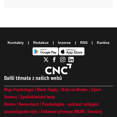
Kontakty
Redakce
Inzerce
RSS
Kariéra
Další témata z našich webů
Moje Psychologie
Blesk Tlapky
Hráči na Blesku
iSport
Fantasy
Spotřebitelské testy
Blesku
Nemovitosti
Psychologika - podcast rozbíjející
psychologické mýty
Fotbalové přestupy ONLINE
Eventový