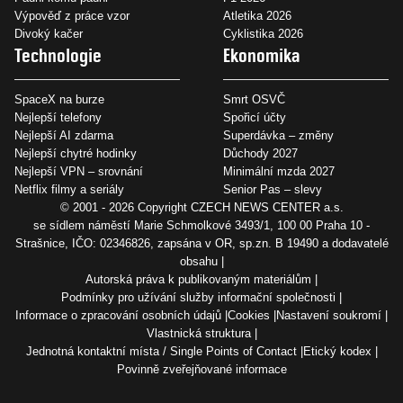
Výpověď z práce vzor
Atletika 2026
Divoký kačer
Cyklistika 2026
Technologie
Ekonomika
SpaceX na burze
Smrt OSVČ
Nejlepší telefony
Spořicí účty
Nejlepší AI zdarma
Superdávka – změny
Nejlepší chytré hodinky
Důchody 2027
Nejlepší VPN – srovnání
Minimální mzda 2027
Netflix filmy a seriály
Senior Pas – slevy
© 2001 - 2026 Copyright
CZECH NEWS CENTER a.s.
se sídlem náměstí Marie Schmolkové 3493/1, 100 00 Praha 10 -
Strašnice, IČO: 02346826, zapsána v OR, sp.zn. B 19490 a dodavatelé
obsahu
Autorská práva k publikovaným materiálům
Podmínky pro užívání služby informační společnosti
Informace o zpracování osobních údajů
Cookies
Nastavení soukromí
Vlastnická struktura
Jednotná kontaktní místa / Single Points of Contact
Etický kodex
Povinně zveřejňované informace