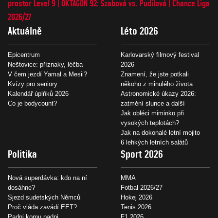
prostor Level 9
OKTAGON 92: Szabová vs. Pudilová
Chance Liga
2026/27
Aktuálně
Léto 2026
Epicentrum
Karlovarský filmový festival
Neštovice: příznaky, léčba
2026
V čem jezdí Yamal a Mesii?
Znamení, že jste potkali
Kvízy pro seniory
někoho z minulého života
Kalendář úplňků 2026
Astronomické úkazy 2026:
Co je bodycount?
zatmění slunce a další
Jak obléci miminko při
vysokých teplotách?
Jak na dokonalé letní mojito
6 lehkých letních salátů
Politika
Sport 2026
Nová superdávka: kdo na ní
MMA
dosáhne?
Fotbal 2026/27
Sjezd sudetských Němců
Hokej 2026
Proč vláda zavádí EET?
Tenis 2026
Padni komu padni
F1 2026