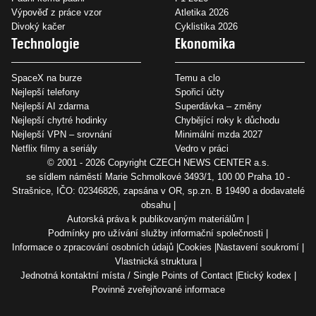
Výpověď z práce vzor
Atletika 2026
Divoký kačer
Cyklistika 2026
Technologie
Ekonomika
SpaceX na burze
Temu a clo
Nejlepší telefony
Spořicí účty
Nejlepší AI zdarma
Superdávka – změny
Nejlepší chytré hodinky
Chybějící roky k důchodu
Nejlepší VPN – srovnání
Minimální mzda 2027
Netflix filmy a seriály
Vedro v práci
© 2001 - 2026 Copyright
CZECH NEWS CENTER a.s.
se sídlem náměstí Marie Schmolkové 3493/1, 100 00 Praha 10 -
Strašnice, IČO: 02346826, zapsána v OR, sp.zn. B 19490 a dodavatelé
obsahu
Autorská práva k publikovaným materiálům
Podmínky pro užívání služby informační společnosti
Informace o zpracování osobních údajů
Cookies
Nastavení soukromí
Vlastnická struktura
Jednotná kontaktní místa / Single Points of Contact
Etický kodex
Povinně zveřejňované informace