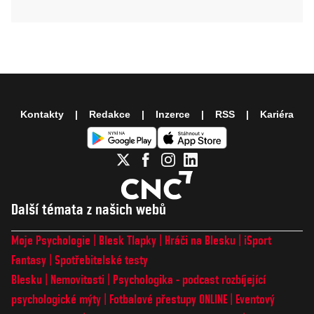
Kontakty
Redakce
Inzerce
RSS
Kariéra
Další témata z našich webů
Moje Psychologie
Blesk Tlapky
Hráči na Blesku
iSport
Fantasy
Spotřebitelské testy
Blesku
Nemovitosti
Psychologika - podcast rozbíjející
psychologické mýty
Fotbalové přestupy ONLINE
Eventový