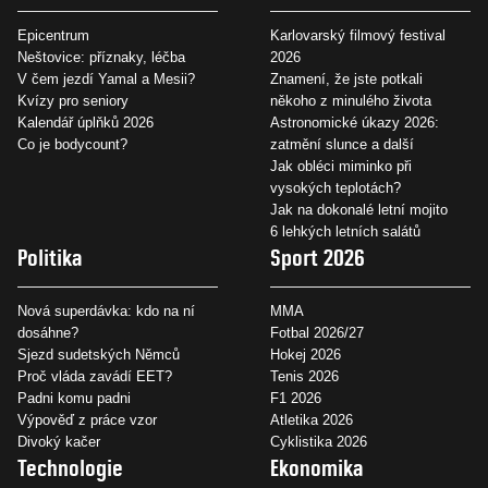
Epicentrum
Karlovarský filmový festival
Neštovice: příznaky, léčba
2026
V čem jezdí Yamal a Mesii?
Znamení, že jste potkali
Kvízy pro seniory
někoho z minulého života
Kalendář úplňků 2026
Astronomické úkazy 2026:
Co je bodycount?
zatmění slunce a další
Jak obléci miminko při
vysokých teplotách?
Jak na dokonalé letní mojito
6 lehkých letních salátů
Politika
Sport 2026
Nová superdávka: kdo na ní
MMA
dosáhne?
Fotbal 2026/27
Sjezd sudetských Němců
Hokej 2026
Proč vláda zavádí EET?
Tenis 2026
Padni komu padni
F1 2026
Výpověď z práce vzor
Atletika 2026
Divoký kačer
Cyklistika 2026
Technologie
Ekonomika