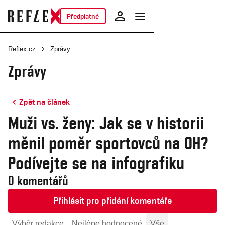
Předplatné
Reflex.cz
Zprávy
Zprávy
Zpět na článek
Muži vs. ženy: Jak se v historii
měnil poměr sportovců na OH?
Podívejte se na infografiku
0 komentářů
Přihlásit pro přidání komentáře
Výběr redakce
Nejlépe hodnocené
Vše