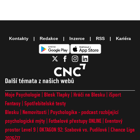
Kontakty
Redakce
Inzerce
RSS
Kariéra
Další témata z našich webů
Moje Psychologie
Blesk Tlapky
Hráči na Blesku
iSport
Fantasy
Spotřebitelské testy
Blesku
Nemovitosti
Psychologika - podcast rozbíjející
psychologické mýty
Fotbalové přestupy ONLINE
Eventový
prostor Level 9
OKTAGON 92: Szabová vs. Pudilová
Chance Liga
2026/27