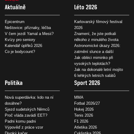
Aktuálně
Léto 2026
Epicentrum
Karlovarský filmový festival
Neštovice: příznaky, léčba
2026
V čem jezdí Yamal a Mesii?
Znamení, že jste potkali
Kvízy pro seniory
někoho z minulého života
Kalendář úplňků 2026
Astronomické úkazy 2026:
Co je bodycount?
zatmění slunce a další
Jak obléci miminko při
vysokých teplotách?
Jak na dokonalé letní mojito
6 lehkých letních salátů
Politika
Sport 2026
Nová superdávka: kdo na ní
MMA
dosáhne?
Fotbal 2026/27
Sjezd sudetských Němců
Hokej 2026
Proč vláda zavádí EET?
Tenis 2026
Padni komu padni
F1 2026
Výpověď z práce vzor
Atletika 2026
Divoký kačer
Cyklistika 2026