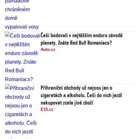
Češi bodovali v nejtěžším enduro závodě
planety. Znáte Red Bull Romaniacs?
Auto.cz
Příhraniční obchody už nejsou jen o
cigaretách a alkoholu. Češi do nich jezdí
nakupovat zcela jiné zboží
E15.cz