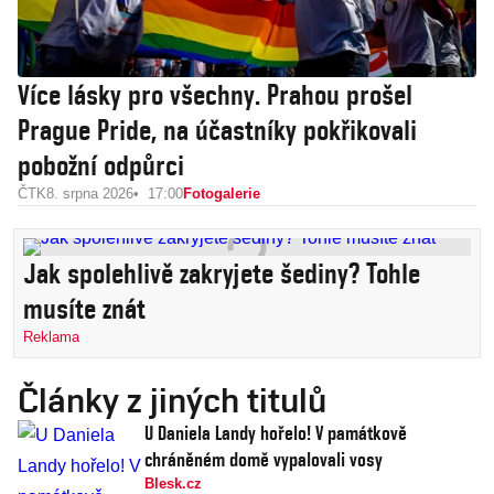
Více lásky pro všechny. Prahou prošel
Prague Pride, na účastníky pokřikovali
pobožní odpůrci
ČTK
8. srpna 2026
17:00
Fotogalerie
Jak spolehlivě zakryjete šediny? Tohle
musíte znát
Reklama
Články z jiných titulů
U Daniela Landy hořelo! V památkově
chráněném domě vypalovali vosy
Blesk.cz