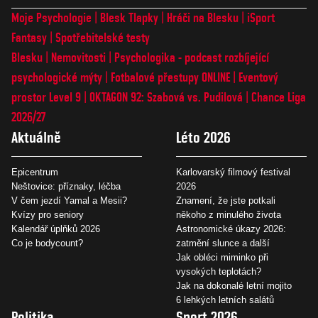
Moje Psychologie
Blesk Tlapky
Hráči na Blesku
iSport
Fantasy
Spotřebitelské testy
Blesku
Nemovitosti
Psychologika - podcast rozbíjející
psychologické mýty
Fotbalové přestupy ONLINE
Eventový
prostor Level 9
OKTAGON 92: Szabová vs. Pudilová
Chance Liga
2026/27
Aktuálně
Léto 2026
Epicentrum
Karlovarský filmový festival
Neštovice: příznaky, léčba
2026
V čem jezdí Yamal a Mesii?
Znamení, že jste potkali
Kvízy pro seniory
někoho z minulého života
Kalendář úplňků 2026
Astronomické úkazy 2026:
Co je bodycount?
zatmění slunce a další
Jak obléci miminko při
vysokých teplotách?
Jak na dokonalé letní mojito
6 lehkých letních salátů
Politika
Sport 2026