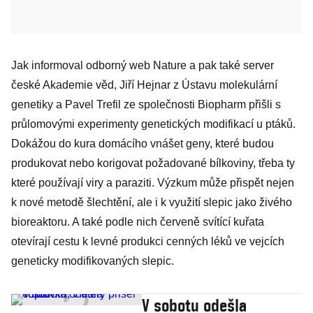
Jak informoval odborný web Nature a pak také server
české Akademie věd, Jiří Hejnar z Ústavu molekulární
genetiky a Pavel Trefil ze společnosti Biopharm přišli s
průlomovými experimenty genetických modifikací u ptáků.
Dokážou do kura domácího vnášet geny, které budou
produkovat nebo korigovat požadované bílkoviny, třeba ty
které používají viry a paraziti. Výzkum může přispět nejen
k nové metodě šlechtění, ale i k využití slepic jako živého
bioreaktoru. A také podle nich červeně svítící kuřata
otevírají cestu k levné produkci cenných léků ve vejcích
geneticky modifikovaných slepic.
V sobotu odešla