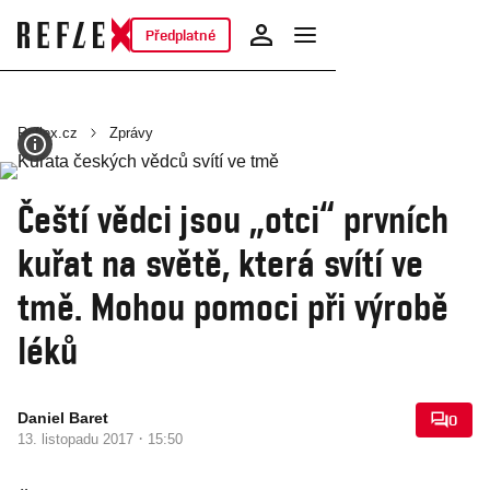
Předplatné
Reflex.cz
Zprávy
Čeští vědci jsou „otci“ prvních
kuřat na světě, která svítí ve
tmě. Mohou pomoci při výrobě
léků
Daniel Baret
0
·
13. listopadu 2017
15:50