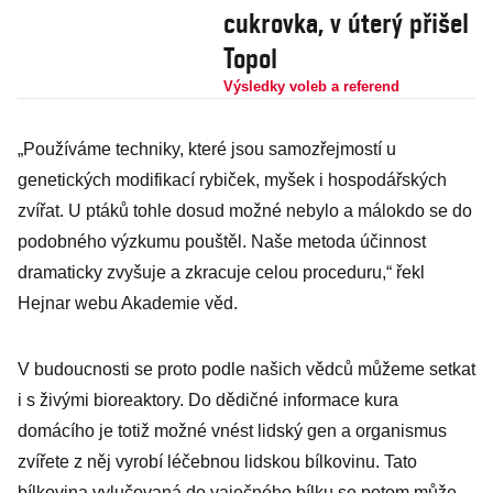
cukrovka, v úterý přišel
Topol
Výsledky voleb a referend
„Používáme techniky, které jsou samozřejmostí u
genetických modifikací rybiček, myšek i hospodářských
zvířat. U ptáků tohle dosud možné nebylo a málokdo se do
podobného výzkumu pouštěl. Naše metoda účinnost
dramaticky zvyšuje a zkracuje celou proceduru,“ řekl
Hejnar webu Akademie věd.
V budoucnosti se proto podle našich vědců můžeme setkat
i s živými bioreaktory. Do dědičné informace kura
domácího je totiž možné vnést lidský gen a organismus
zvířete z něj vyrobí léčebnou lidskou bílkovinu. Tato
bílkovina vylučovaná do vaječného bílku se potom může