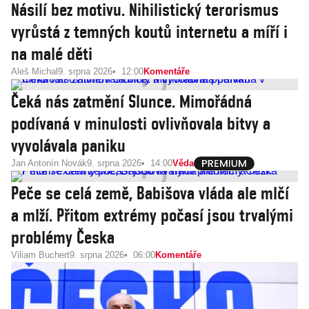
Násilí bez motivu. Nihilistický terorismus
vyrůstá z temných koutů internetu a míří i
na malé děti
Aleš Michal
9. srpna 2026
12:00
Komentáře
Čeká nás zatmění Slunce. Mimořádná
podívaná v minulosti ovlivňovala bitvy a
vyvolávala paniku
Jan Antonín Novák
9. srpna 2026
14:00
Věda
Peče se celá země, Babišova vláda ale mlčí
a mlží. Přitom extrémy počasí jsou trvalými
problémy Česka
Viliam Buchert
9. srpna 2026
06:00
Komentáře