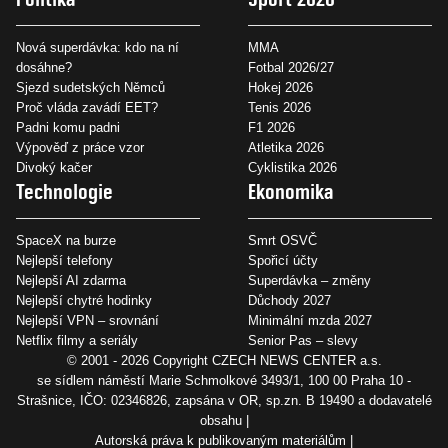
Nová superdávka: kdo na ní
MMA
dosáhne?
Fotbal 2026/27
Sjezd sudetských Němců
Hokej 2026
Proč vláda zavádí EET?
Tenis 2026
Padni komu padni
F1 2026
Výpověď z práce vzor
Atletika 2026
Divoký kačer
Cyklistika 2026
Technologie
Ekonomika
SpaceX na burze
Smrt OSVČ
Nejlepší telefony
Spořicí účty
Nejlepší AI zdarma
Superdávka – změny
Nejlepší chytré hodinky
Důchody 2027
Nejlepší VPN – srovnání
Minimální mzda 2027
Netflix filmy a seriály
Senior Pas – slevy
© 2001 - 2026 Copyright
CZECH NEWS CENTER a.s.
se sídlem náměstí Marie Schmolkové 3493/1, 100 00 Praha 10 -
Strašnice, IČO: 02346826, zapsána v OR, sp.zn. B 19490 a dodavatelé
obsahu
Autorská práva k publikovaným materiálům