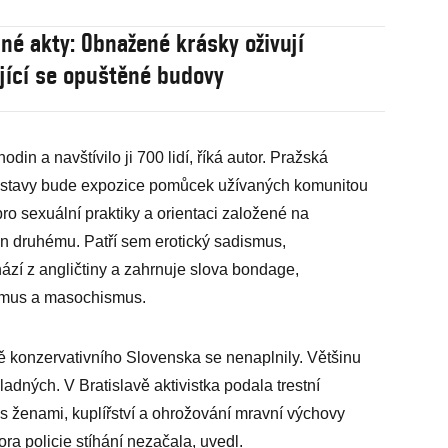
né akty: Obnažené krásky oživují
jící se opuštěné budovy
in a navštívilo ji 700 lidí, říká autor. Pražská
 výstavy bude expozice pomůcek užívaných komunitou
ro sexuální praktiky a orientaci založené na
en druhému. Patří sem erotický sadismus,
ází z angličtiny a zahrnuje slova bondage,
ismus a masochismus.
ně konzervativního Slovenska se nenaplnily. Většinu
ladných. V Bratislavě aktivistka podala trestní
 ženami, kuplířství a ohrožování mravní výchovy
ra policie stíhání nezačala, uvedl.