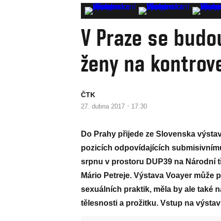
V Praze se budo
ženy na kontrov
ČTK
·
27. dubna 2017
17:30
Do Prahy přijede ze Slovenska výstav
pozicích odpovídajících submisivnímu
srpnu v prostoru DUP39 na Národní tř
Mário Petreje. Výstava Voayer může p
sexuálních praktik, měla by ale také
tělesnosti a prožitku. Vstup na výstavu