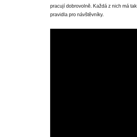
pracují dobrovolně. Každá z nich má ta
pravidla pro návštěvníky.