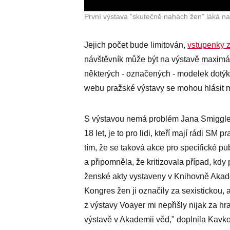
První výstava "skutečně nahách žen" láká n
Jejich počet bude limitován,
vstupenky z
návštěvník může být na výstavě maximál
některých - označených - modelek dotýk
webu pražské výstavy se mohou hlásit 
S výstavou nemá problém Jana Smiggles
18 let, je to pro lidi, kteří mají rádi S
tím, že se taková akce pro specifické p
a připomněla, že kritizovala případ, kdy
ženské akty vystaveny v Knihovně Aka
Kongres žen ji označily za sexistickou,
z výstavy Voayer mi nepřišly nijak za hr
výstavě v Akademii věd," doplnila Kavk