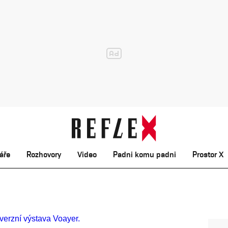
áře
Rozhovory
Video
Padni komu padni
Prostor X