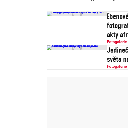
Ebenové
fotogra
akty af
Fotogalerie
Jedineč
světa n
Fotogalerie