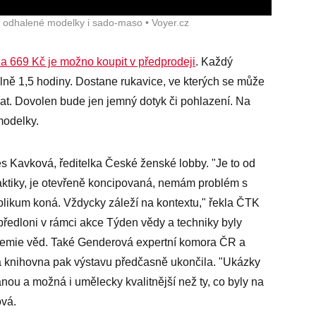
a odhalené modelky i sado-maso • Voyer.cz
a 669 Kč je možno koupit v předprodeji
. Každý
ně 1,5 hodiny. Dostane rukavice, ve kterých se může
at. Dovolen bude jen jemný dotyk či pohlazení. Na
modelky.
 Kavková, ředitelka České ženské lobby. "Je to od
M praktiky, je otevřeně koncipovaná, nemám problém s
ublikum koná. Vždycky záleží na kontextu," řekla ČTK
 předloni v rámci akce Týden vědy a techniky byly
demie věd. Také Genderová expertní komora ČR a
 a knihovna pak výstavu předčasně ukončila. "Ukázky
anou a možná i umělecky kvalitnější než ty, co byly na
ová.