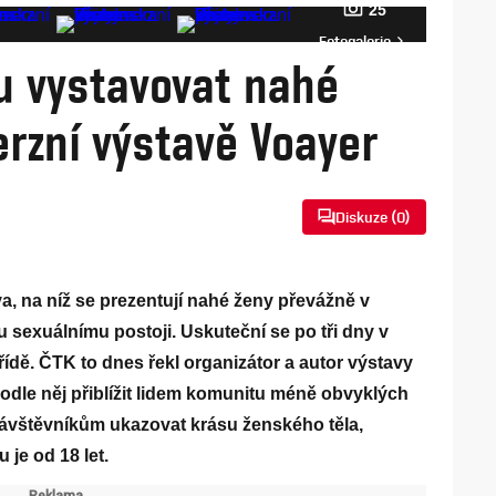
25
Fotogalerie
u vystavovat nahé
erzní výstavě Voayer
Diskuze (
0
)
a, na níž se prezentují nahé ženy převážně v
 sexuálnímu postoji. Uskuteční se po tři dny v
ídě. ČTK to dnes řekl organizátor a autor výstavy
odle něj přiblížit lidem komunitu méně obvyklých
 návštěvníkům ukazovat krásu ženského těla,
 je od 18 let.