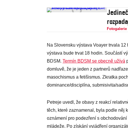
Jedineč
rozpada
Fotogalerie
Na Slovensku výstava Voayer trvala 12 hod
výstava bude trvat 18 hodin. Součástí
BDSM.
Termín BDSM se obecně užívá
p
domluvě, že je jeden z partnerů nadřaz
masochismus a fetišismus. Zkratka poch
dominance/disciplína, submisivita/sad
Petreje uvedl, že obavy z reakcí relativ
těch, které zaznamenal, byla podle něj k
oznámení pro podezření s obchodování s
mládeže. Po získání vyjádření organizáto