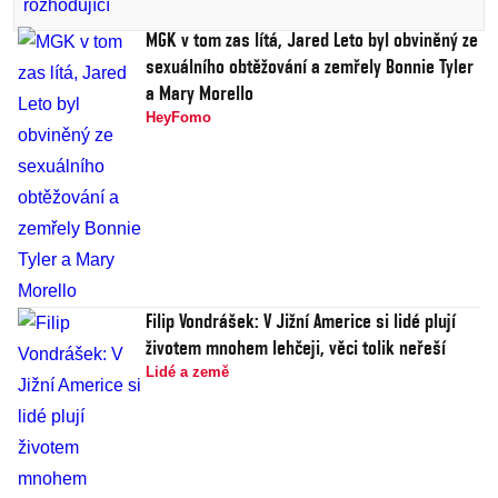
MGK v tom zas lítá, Jared Leto byl obviněný ze
sexuálního obtěžování a zemřely Bonnie Tyler
a Mary Morello
HeyFomo
Filip Vondrášek: V Jižní Americe si lidé plují
životem mnohem lehčeji, věci tolik neřeší
Lidé a země