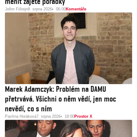
měnit zajeté pořádky
Jefim Fištejn
8. srpna 2026
06:00
Komentáře
Marek Adamczyk: Problém na DAMU
přetrvává. Všichni o něm vědí, jen moc
nevědí, co s ním
Pavlína Horáková
7. srpna 2026
18:00
Prostor X