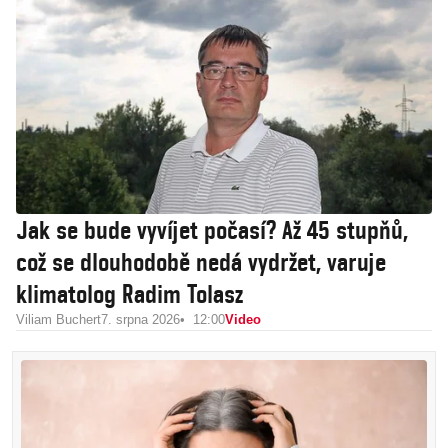
Jak se bude vyvíjet počasí? Až 45 stupňů,
což se dlouhodobě nedá vydržet, varuje
klimatolog Radim Tolasz
Viliam Buchert
7. srpna 2026
12:00
Video