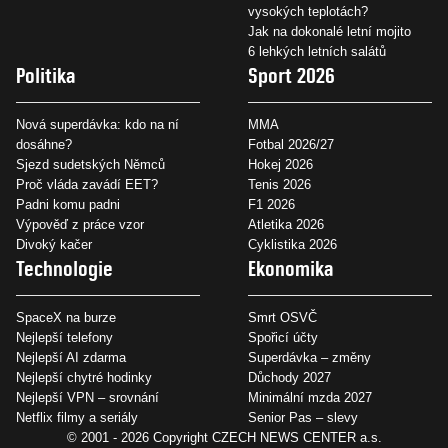
vysokých teplotách?
Jak na dokonalé letní mojito
6 lehkých letních salátů
Politika
Sport 2026
Nová superdávka: kdo na ní
MMA
dosáhne?
Fotbal 2026/27
Sjezd sudetských Němců
Hokej 2026
Proč vláda zavádí EET?
Tenis 2026
Padni komu padni
F1 2026
Výpověď z práce vzor
Atletika 2026
Divoký kačer
Cyklistika 2026
Technologie
Ekonomika
SpaceX na burze
Smrt OSVČ
Nejlepší telefony
Spořicí účty
Nejlepší AI zdarma
Superdávka – změny
Nejlepší chytré hodinky
Důchody 2027
Nejlepší VPN – srovnání
Minimální mzda 2027
Netflix filmy a seriály
Senior Pas – slevy
© 2001 - 2026 Copyright
CZECH NEWS CENTER a.s.