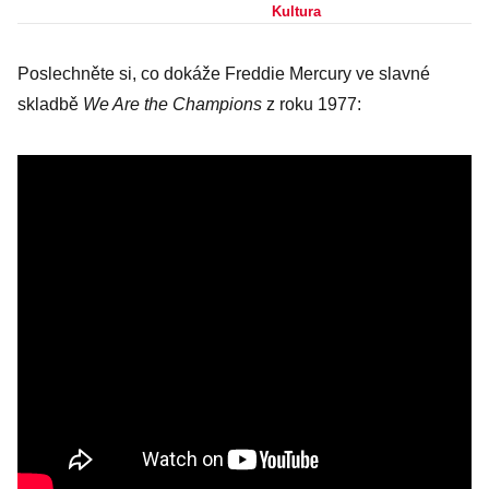
Porovnejte sami
Kultura
Poslechněte si, co dokáže Freddie Mercury ve slavné
skladbě
We Are the Champions
z roku 1977: