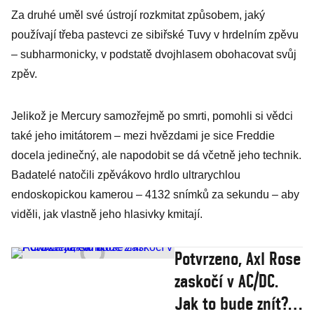
jeho fotky, než
Za druhé uměl své ústrojí rozkmitat způsobem, jaký
utekl z Afriky
používají třeba pastevci ze sibiřské Tuvy v hrdelním zpěvu
– subharmonicky, v podstatě dvojhlasem obohacovat svůj
zpěv.
Jelikož je Mercury samozřejmě po smrti, pomohli si vědci
také jeho imitátorem – mezi hvězdami je sice Freddie
docela jedinečný, ale napodobit se dá včetně jeho technik.
Badatelé natočili zpěvákovo hrdlo ultrarychlou
endoskopickou kamerou – 4132 snímků za sekundu – aby
viděli, jak vlastně jeho hlasivky kmitají.
Potvrzeno, Axl Rose
zaskočí v AC/DC.
Jak to bude znít?