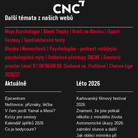
Další témata z našich webů
Moje Psychologie
Blesk Tlapky
Hráči na Blesku
iSport
Fantasy
Spotřebitelské testy
Blesku
Nemovitosti
Psychologika - podcast rozbíjející
psychologické mýty
Fotbalové přestupy ONLINE
Eventový
prostor Level 9
OKTAGON 92: Szabová vs. Pudilová
Chance Liga
2026/27
Aktuálně
Léto 2026
Epicentrum
Karlovarský filmový festival
Neštovice: příznaky, léčba
2026
V čem jezdí Yamal a Mesii?
Znamení, že jste potkali
Kvízy pro seniory
někoho z minulého života
Kalendář úplňků 2026
Astronomické úkazy 2026:
Co je bodycount?
zatmění slunce a další
Jak obléci miminko při