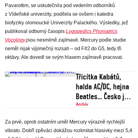
Pavarottim, se uskutečnila pod vedením odborníků
z Vídeňské univerzity, podílela se ovšem i katedra
biofyziky olomoucké Univerzity Palackého. Výsledky, jež
publikoval odborný časopis
Logopedics Phoniatrics
Vocology,
jsou nesmírně zajímavé. Mercury podle studie
neměl nijak výjimečný rozsah – od F#2 do G5, tedy tři
oktávy. Ale dovedl se svým hlasem zajímavě pracovat.
Třicítka Kabátů,
halda AC/DC, hejna
Beatles... Česko je
země revivalů
Archív
Za prvé, oproti ostatním uměl Mercury výrazně rychlejší
vibrato. Dobří zpěváci dokážou rozkmitat hlasivky mezi 5,4