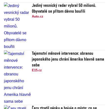
Jediný vesnický radar vybral 50 milionů.
Obyvatelé se přitom dávno bouřili
Auto.cz
Tajemství měnové intervence: obranou
japonského jenu chrání Amerika hlavně sama
sebe
E15.cz
Červ ztratil pásku a bojuje o místo: co se