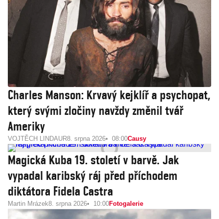
Charles Manson: Krvavý kejklíř a psychopat,
který svými zločiny navždy změnil tvář
Ameriky
VOJTĚCH LINDAUR
8. srpna 2026
08:00
Causy
Magická Kuba 19. století v barvě. Jak
vypadal karibský ráj před příchodem
diktátora Fidela Castra
Martin Mrázek
8. srpna 2026
10:00
Fotogalerie