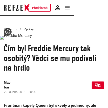
Předplatné
Reflex.cz
Zprávy
Čím byl Freddie Mercury tak
osobitý? Vědci se mu podívali
na hrdlo
Mav
2
bar
·
22. dubna 2016
20:00
Frontman kapely Queen byl skvělý a jedinečný, ale