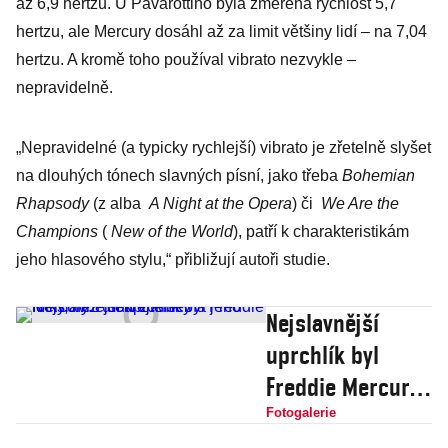
až 6,9 hertzu. U Pavarottiho byla změřena rychlost 5,7
hertzu, ale Mercury dosáhl až za limit většiny lidí – na 7,04
hertzu. A kromě toho používal vibrato nezvykle –
nepravidelně.
„Nepravidelné (a typicky rychlejší) vibrato je zřetelně slyšet
na dlouhých tónech slavných písní, jako třeba
Bohemian
Rhapsody
(z alba
A Night at the Opera
) či
We Are the
Champions
(
New of the World
), patří k charakteristikám
jeho hlasového stylu,“ přibližují autoři studie.
Nejslavnější
uprchlík byl
Freddie Mercury.
Podívejte se na
Fotogalerie