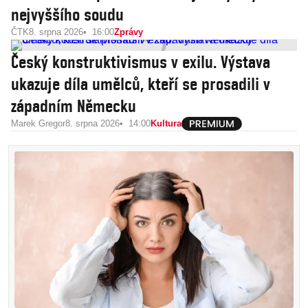
nejvyššího soudu
ČTK
8. srpna 2026
16:00
Zprávy
Český konstruktivismus v exilu. Výstava
ukazuje díla umělců, kteří se prosadili v
západním Německu
Marek Gregor
8. srpna 2026
14:00
Kultura