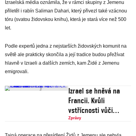
Izraelská média oznámila, že v rámci skupiny z Jemenu
přiletěl i rabín Saliman Dahari, který přivezl také vzácnou
tóru (svatou židovskou knihu), která je stará více než 500
let.
Podle expertů jedna z nejstarších židovských komunit na
světě ale prakticky skončila a její tradice budou přežívat
hlavně v Izraeli a dalších zemích, kam Židé z Jemenu
emigrovali.
Izrael se hněvá na
Francii. Kvůli
vstřícnosti vůči
Palestině
Zprávy
Tajná operace na přesídlení Židů z Jemenu ale nebyla