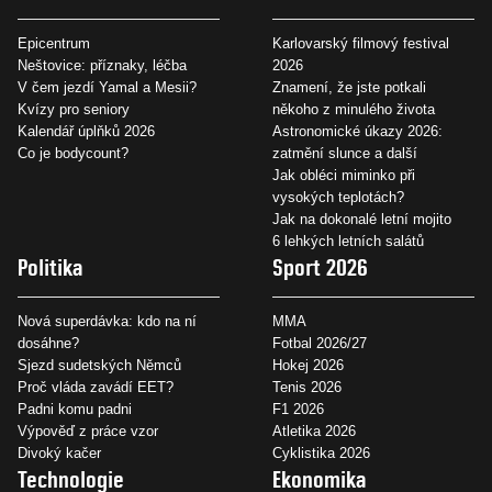
Epicentrum
Karlovarský filmový festival
Neštovice: příznaky, léčba
2026
V čem jezdí Yamal a Mesii?
Znamení, že jste potkali
Kvízy pro seniory
někoho z minulého života
Kalendář úplňků 2026
Astronomické úkazy 2026:
Co je bodycount?
zatmění slunce a další
Jak obléci miminko při
vysokých teplotách?
Jak na dokonalé letní mojito
6 lehkých letních salátů
Politika
Sport 2026
Nová superdávka: kdo na ní
MMA
dosáhne?
Fotbal 2026/27
Sjezd sudetských Němců
Hokej 2026
Proč vláda zavádí EET?
Tenis 2026
Padni komu padni
F1 2026
Výpověď z práce vzor
Atletika 2026
Divoký kačer
Cyklistika 2026
Technologie
Ekonomika