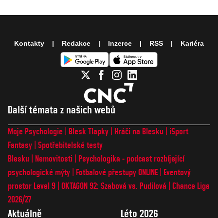
Kontakty
Redakce
Inzerce
RSS
Kariéra
Další témata z našich webů
Moje Psychologie
Blesk Tlapky
Hráči na Blesku
iSport
Fantasy
Spotřebitelské testy
Blesku
Nemovitosti
Psychologika - podcast rozbíjející
psychologické mýty
Fotbalové přestupy ONLINE
Eventový
prostor Level 9
OKTAGON 92: Szabová vs. Pudilová
Chance Liga
2026/27
Aktuálně
Léto 2026