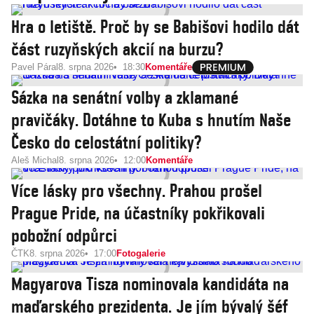
Hra o letiště. Proč by se Babišovi hodilo dát
část ruzyňských akcií na burzu?
Pavel Páral
8. srpna 2026
18:30
Komentáře
Sázka na senátní volby a zklamané
pravičáky. Dotáhne to Kuba s hnutím Naše
Česko do celostátní politiky?
Aleš Michal
8. srpna 2026
12:00
Komentáře
Více lásky pro všechny. Prahou prošel
Prague Pride, na účastníky pokřikovali
pobožní odpůrci
ČTK
8. srpna 2026
17:00
Fotogalerie
Magyarova Tisza nominovala kandidáta na
maďarského prezidenta. Je jím bývalý šéf