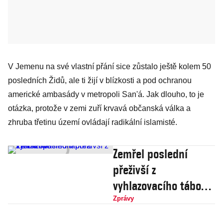
V Jemenu na své vlastní přání sice zůstalo ještě kolem 50
posledních Židů, ale ti žijí v blízkosti a pod ochranou
americké ambasády v metropoli San'á. Jak dlouho, to je
otázka, protože v zemi zuří krvavá občanská válka a
zhruba třetinu území ovládají radikální islamisté.
Zemřel poslední
přeživší z
vyhlazovacího tábora
Treblinka
Zprávy