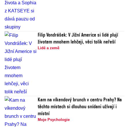
Filip Vondrášek: V Jižní Americe si lidé plují
životem mnohem lehčeji, věci tolik neřeší
Lidé a země
Kam na víkendový brunch v centru Prahy? Na
těchto místech si dlouhou snídani užívají i
místní
Moje Psychologie