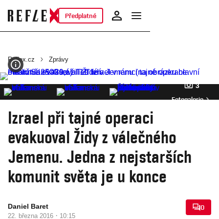
Předplatné
Reflex.cz
Zprávy
3
Fotogalerie
Izrael při tajné operaci
evakuoval Židy z válečného
Jemenu. Jedna z nejstarších
komunit světa je u konce
Daniel Baret
0
·
22. března 2016
10:15