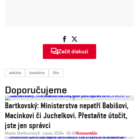
Začít diskuzi
anketa
tarantino
film
Doporučujeme
Bartkovský: Ministerstva nepatří Babišovi,
Macinkovi či Juchelkovi. Přestaňte útočit,
jste jen správci
Martin Bartkovský
6. srpna 2026
06:00
Komentáře