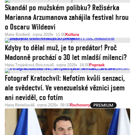
Skandál po mužském polibku? Režisérka
Marianna Arzumanova zahájila festival hrou
o Oscaru Wildeovi
Marie Bordier
6. srpna 2026
11:00
Kultura
Kdyby to dělal muž, je to predátor! Proč
Madonně prochází o 30 let mladší milenci?
Hana Trojánková Biriczová
5. srpna 2026
18:00
Poprask
Fotograf Kratochvíl: Nefotím kvůli senzaci,
ale svědectví. Ve venezuelské věznici jsem
ani neviděl, co fotím
Hana Benešová
6. srpna 2026
08:00
Rozhovory