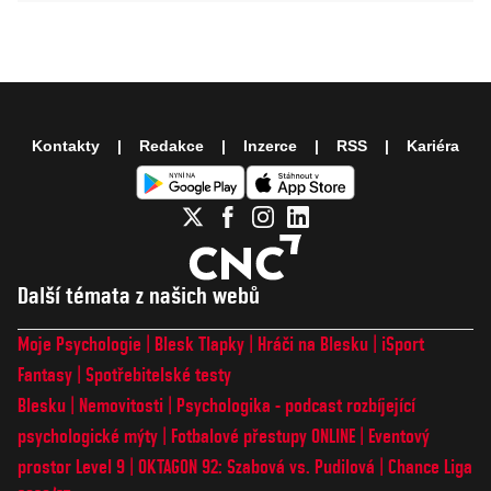
Kontakty
Redakce
Inzerce
RSS
Kariéra
Další témata z našich webů
Moje Psychologie
Blesk Tlapky
Hráči na Blesku
iSport
Fantasy
Spotřebitelské testy
Blesku
Nemovitosti
Psychologika - podcast rozbíjející
psychologické mýty
Fotbalové přestupy ONLINE
Eventový
prostor Level 9
OKTAGON 92: Szabová vs. Pudilová
Chance Liga