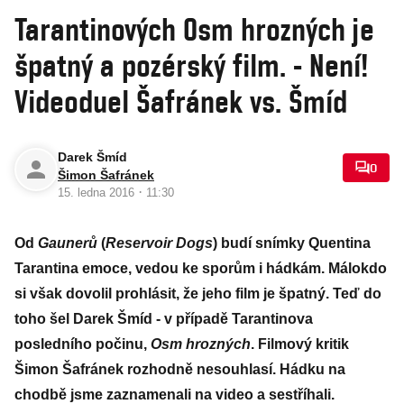
Tarantinových Osm hrozných je
špatný a pozérský film. - Není!
Videoduel Šafránek vs. Šmíd
Darek Šmíd
0
Šimon Šafránek
·
15. ledna 2016
11:30
Od
Gaunerů
(
Reservoir Dogs
) budí snímky Quentina
Tarantina emoce, vedou ke sporům i hádkám. Málokdo
si však dovolil prohlásit, že jeho film je špatný. Teď do
toho šel Darek Šmíd - v případě Tarantinova
posledního počinu,
Osm hrozných
. Filmový kritik
Šimon Šafránek rozhodně nesouhlasí. Hádku na
chodbě jsme zaznamenali na video a sestříhali.