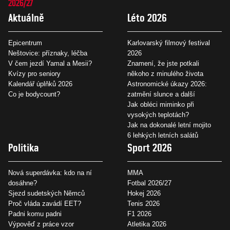
2026/27
Aktuálně
Léto 2026
Epicentrum
Karlovarský filmový festival
Neštovice: příznaky, léčba
2026
V čem jezdí Yamal a Mesii?
Znamení, že jste potkali
Kvízy pro seniory
někoho z minulého života
Kalendář úplňků 2026
Astronomické úkazy 2026:
Co je bodycount?
zatmění slunce a další
Jak obléci miminko při
vysokých teplotách?
Jak na dokonalé letní mojito
6 lehkých letních salátů
Politika
Sport 2026
Nová superdávka: kdo na ní
MMA
dosáhne?
Fotbal 2026/27
Sjezd sudetských Němců
Hokej 2026
Proč vláda zavádí EET?
Tenis 2026
Padni komu padni
F1 2026
Výpověď z práce vzor
Atletika 2026