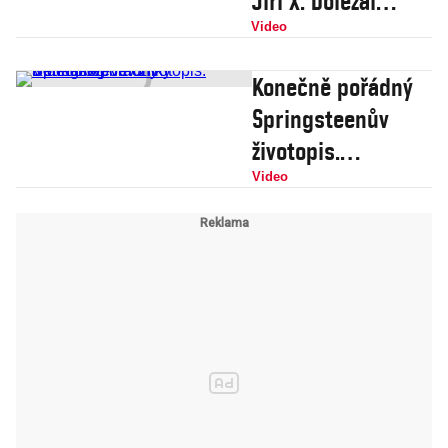
Jiří X. Doležal
kontra Tomáš
Video
Klvaňa
Konečně pořádný
Springsteenův
životopis.
Videoblog Veroniky
Video
Bednářové