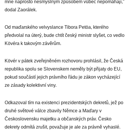
mne naprosto nesmyslným způsobem vůbec nepomáhají,"
dodal Zaorálek.
Od maďarského velvyslance Tibora Petöa, kterého
předvolal na úterý, bude chtít český ministr slyšet, co vedlo
Kövéra k takovým závěrům.
Kövér v pátek zveřejněném rozhovoru prohlásil, že Česká
republika spolu se Slovenskem neměly být přijaty do EU,
pokud součástí jejich právního řádu je zákon vycházející
ze zásady kolektivní viny.
Odkazoval tím na existenci prezidentských dekretů, jež po
druhé světové válce zbavily Němce a Maďary v
Československu majetku a občanských práv. Česko
dekrety odmítá zrušit, považuje je ale za právně vyhaslé.