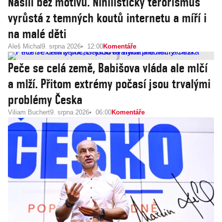
Násilí bez motivu. Nihilistický terorismus
vyrůstá z temných koutů internetu a míří i
na malé děti
Aleš Michal
9. srpna 2026
12:00
Komentáře
Peče se celá země, Babišova vláda ale mlčí
a mlží. Přitom extrémy počasí jsou trvalými
problémy Česka
Viliam Buchert
9. srpna 2026
06:00
Komentáře