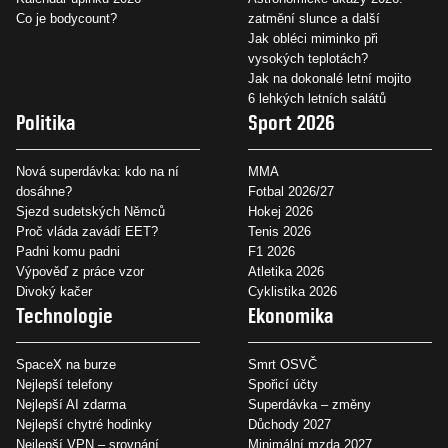
Co je bodycount?
zatmění slunce a další
Jak obléci miminko při
vysokých teplotách?
Jak na dokonalé letní mojito
6 lehkých letních salátů
Politika
Sport 2026
Nová superdávka: kdo na ní
MMA
dosáhne?
Fotbal 2026/27
Sjezd sudetských Němců
Hokej 2026
Proč vláda zavádí EET?
Tenis 2026
Padni komu padni
F1 2026
Výpověď z práce vzor
Atletika 2026
Divoký kačer
Cyklistika 2026
Technologie
Ekonomika
SpaceX na burze
Smrt OSVČ
Nejlepší telefony
Spořicí účty
Nejlepší AI zdarma
Superdávka – změny
Nejlepší chytré hodinky
Důchody 2027
Nejlepší VPN – srovnání
Minimální mzda 2027