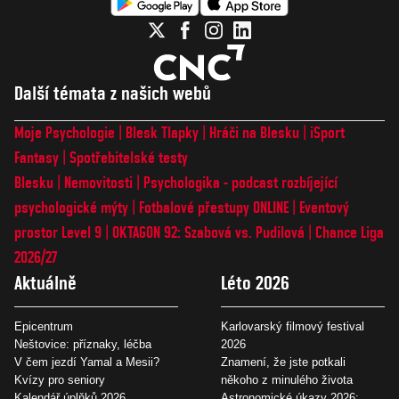
Další témata z našich webů
Moje Psychologie
Blesk Tlapky
Hráči na Blesku
iSport
Fantasy
Spotřebitelské testy
Blesku
Nemovitosti
Psychologika - podcast rozbíjející
psychologické mýty
Fotbalové přestupy ONLINE
Eventový
prostor Level 9
OKTAGON 92: Szabová vs. Pudilová
Chance Liga
2026/27
Aktuálně
Léto 2026
Epicentrum
Karlovarský filmový festival
Neštovice: příznaky, léčba
2026
V čem jezdí Yamal a Mesii?
Znamení, že jste potkali
Kvízy pro seniory
někoho z minulého života
Kalendář úplňků 2026
Astronomické úkazy 2026: