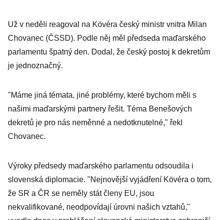
Už v neděli reagoval na Kövéra český ministr vnitra Milan
Chovanec (ČSSD). Podle něj měl předseda maďarského
parlamentu špatný den. Dodal, že český postoj k dekretům
je jednoznačný.
"Máme jiná témata, jiné problémy, které bychom měli s
našimi maďarskými partnery řešit. Téma Benešových
dekretů je pro nás neměnné a nedotknutelné," řekl
Chovanec.
Výroky předsedy maďarského parlamentu odsoudila i
slovenská diplomacie. "Nejnovější vyjádření Kövéra o tom,
že SR a ČR se neměly stát členy EU, jsou
nekvalifikované, neodpovídají úrovni našich vztahů,"