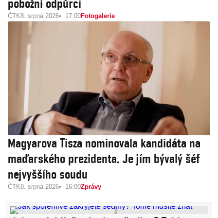
pobožní odpůrci
ČTK
8. srpna 2026
17:00
Fotogalerie
Magyarova Tisza nominovala kandidáta na
maďarského prezidenta. Je jím bývalý šéf
nejvyššího soudu
ČTK
8. srpna 2026
16:00
Zprávy