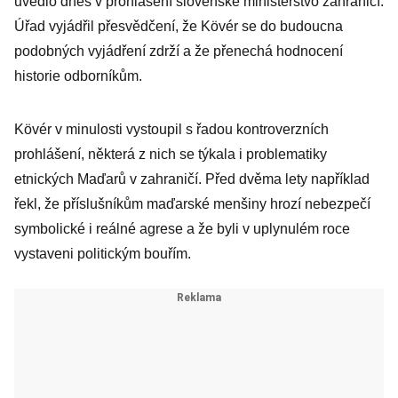
uvedlo dnes v prohlášení slovenské ministerstvo zahraničí.
Úřad vyjádřil přesvědčení, že Kövér se do budoucna
podobných vyjádření zdrží a že přenechá hodnocení
historie odborníkům.
Kövér v minulosti vystoupil s řadou kontroverzních
prohlášení, některá z nich se týkala i problematiky
etnických Maďarů v zahraničí. Před dvěma lety například
řekl, že příslušníkům maďarské menšiny hrozí nebezpečí
symbolické i reálné agrese a že byli v uplynulém roce
vystaveni politickým bouřím.