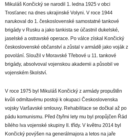
Mikuláš Končický se narodil 1. ledna 1925 v obci
Trosťanec na dnes ukrajinské Volyni. V roce 1944
narukoval do 1. československé samostatné tankové
brigády v Rusku a jako tankista se účastnil dukelské,
jaselské a ostravské operace. Po válce získal Končický
československé občanství a zůstal v armádě jako voják z
povolání. Sloužil v Moravské Třebové u 11. tankové
brigády, absolvoval vojenskou akademii a působil ve
vojenském školství.
V roce 1975 byl Mikuláš Končický z armády propuštěn
kvůli odmítavému postoji k okupaci Československa
vojsky Varšavské smlouvy. Rehabilitace se dočkal až po
pádu komunismu. Před čtyřmi lety mu byl propůjčen Řád
bílého lva vojenské skupiny II. třídy. V květnu 2014 byl
Končický povýšen na generálmajora a letos na jaře