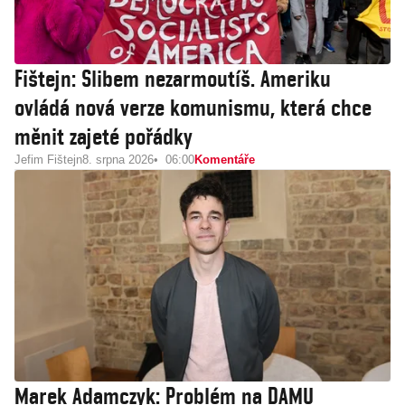
Fištejn: Slibem nezarmoutíš. Ameriku
ovládá nová verze komunismu, která chce
měnit zajeté pořádky
Jefim Fištejn
8. srpna 2026
06:00
Komentáře
Marek Adamczyk: Problém na DAMU