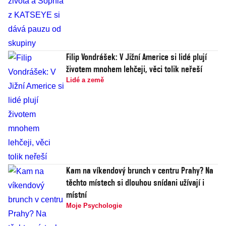
Filip Vondrášek: V Jižní Americe si lidé plují
životem mnohem lehčeji, věci tolik neřeší
Lidé a země
Kam na víkendový brunch v centru Prahy? Na
těchto místech si dlouhou snídani užívají i
místní
Moje Psychologie