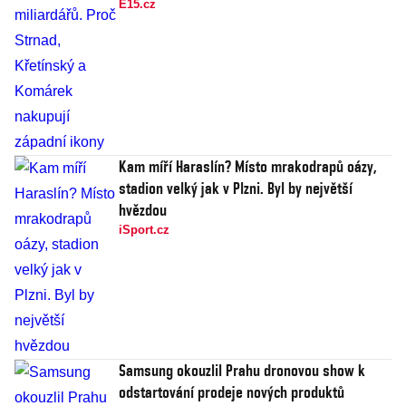
E15.cz
Kam míří Haraslín? Místo mrakodrapů oázy,
stadion velký jak v Plzni. Byl by největší
hvězdou
iSport.cz
Samsung okouzlil Prahu dronovou show k
odstartování prodeje nových produktů