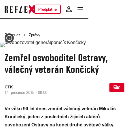
Předplatné
Reflex.cz
Zprávy
Zemřel osvoboditel Ostravy,
válečný veterán Končický
ČTK
0
·
14. prosince 2015
08:00
Ve věku 90 let dnes zemřel válečný veterán Mikuláš
Končický, jeden z posledních žijících aktérů
osvobození Ostravy na konci druhé světové války.