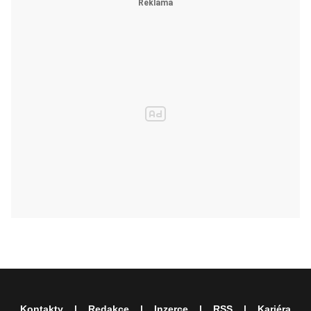
Kontakty
Redakce
Inzerce
RSS
Kariéra