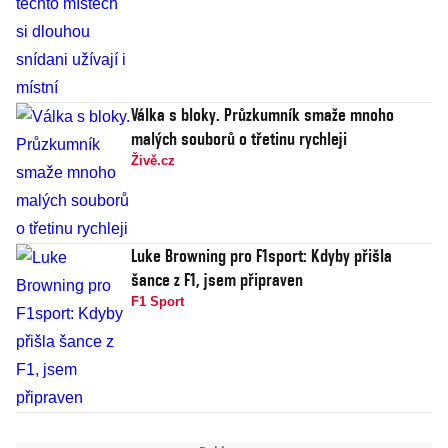
Válka s bloky. Průzkumník smaže mnoho
malých souborů o třetinu rychleji
Živě.cz
Luke Browning pro F1sport: Kdyby přišla
šance z F1, jsem připraven
F1 Sport