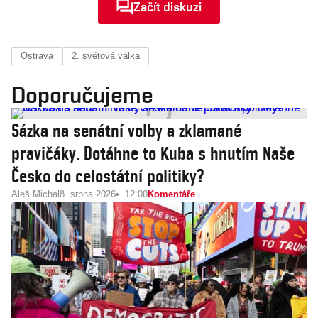
Začít diskuzi
Ostrava
2. světová válka
Doporučujeme
Sázka na senátní volby a zklamané
pravičáky. Dotáhne to Kuba s hnutím Naše
Česko do celostátní politiky?
Aleš Michal
8. srpna 2026
12:00
Komentáře