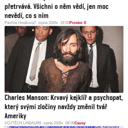
přetrvává. Všichni o něm vědí, jen moc
nevědí, co s ním
Pavlína Horáková
7. srpna 2026
18:00
Prostor X
Charles Manson: Krvavý kejklíř a psychopat,
který svými zločiny navždy změnil tvář
Ameriky
VOJTĚCH LINDAUR
8. srpna 2026
08:00
Causy