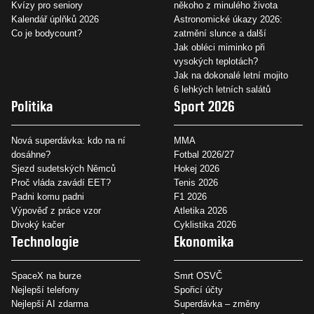
Kvízy pro seniory
někoho z minulého života
Kalendář úplňků 2026
Astronomické úkazy 2026:
Co je bodycount?
zatmění slunce a další
Jak obléci miminko při
vysokých teplotách?
Jak na dokonalé letní mojito
6 lehkých letních salátů
Politika
Sport 2026
Nová superdávka: kdo na ní
MMA
dosáhne?
Fotbal 2026/27
Sjezd sudetských Němců
Hokej 2026
Proč vláda zavádí EET?
Tenis 2026
Padni komu padni
F1 2026
Výpověď z práce vzor
Atletika 2026
Divoký kačer
Cyklistika 2026
Technologie
Ekonomika
SpaceX na burze
Smrt OSVČ
Nejlepší telefony
Spořicí účty
Nejlepší AI zdarma
Superdávka – změny