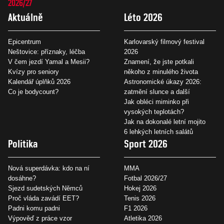
2026/27
Aktuálně
Léto 2026
Epicentrum
Karlovarský filmový festival
Neštovice: příznaky, léčba
2026
V čem jezdí Yamal a Mesii?
Znamení, že jste potkali
Kvízy pro seniory
někoho z minulého života
Kalendář úplňků 2026
Astronomické úkazy 2026:
Co je bodycount?
zatmění slunce a další
Jak obléci miminko při
vysokých teplotách?
Jak na dokonalé letní mojito
6 lehkých letních salátů
Politika
Sport 2026
Nová superdávka: kdo na ní
MMA
dosáhne?
Fotbal 2026/27
Sjezd sudetských Němců
Hokej 2026
Proč vláda zavádí EET?
Tenis 2026
Padni komu padni
F1 2026
Výpověď z práce vzor
Atletika 2026