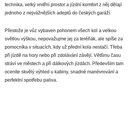
technika, velký vnitřní prostor a jízdní komfort z něj dělají
jednoho z nejvážnějších adeptů do českých garáží.
Přestože je vůz vybaven pohonem všech kol a velkou
světlou výškou, nepovažujme jej za teréňák, ale spíše za
pomocníka v situacích, kdy už přední kola nestačí. Třeba
při jízdě na hory nebo při zdolávání závějí. Většinu času
stráví ve městech a při dálkových jízdách. Především tam
oceníte skvělý výhled u kabiny, snadné manévrování a
perfektní spotřebu paliva.