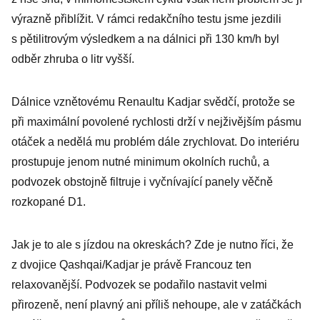
výrazně přiblížit. V rámci redakčního testu jsme jezdili
s pětilitrovým výsledkem a na dálnici při 130 km/h byl
odběr zhruba o litr vyšší.
Dálnice vznětovému Renaultu Kadjar svědčí, protože se
při maximální povolené rychlosti drží v nejživějším pásmu
otáček a nedělá mu problém dále zrychlovat. Do interiéru
prostupuje jenom nutné minimum okolních ruchů, a
podvozek obstojně filtruje i vyčnívající panely věčně
rozkopané D1.
Jak je to ale s jízdou na okreskách? Zde je nutno říci, že
z dvojice Qashqai/Kadjar je právě Francouz ten
relaxovanější. Podvozek se podařilo nastavit velmi
přirozeně, není plavný ani příliš nehoupe, ale v zatáčkách