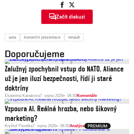
Začít diskuzi
auta
komerční prezentace
renault
Doporučujeme
Zalužnyj zpochybnil vstup do NATO. Aliance
už je jen iluzí bezpečnosti, řídí ji staré
doktríny
Ekaterina Kanakova
7. srpna 2026
06:00
Komentáře
Vzpoura AI. Reálná hrozba, nebo šikovný
marketing?
Kryštof Pavelka
7. srpna 2026
08:00
Analýza