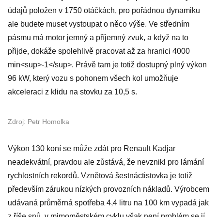
údajů položen v 1750 otáčkách, pro pořádnou dynamiku
ale budete muset vystoupat o něco výše. Ve středním
pásmu má motor jemný a příjemný zvuk, a když na to
přijde, dokáže spolehlivě pracovat až za hranici 4000
min<sup>-1</sup>. Právě tam je totiž dostupný plný výkon
96 kW, který vozu s pohonem všech kol umožňuje
akceleraci z klidu na stovku za 10,5 s.
Zdroj: Petr Homolka
Výkon 130 koní se může zdát pro Renault Kadjar
neadekvátní, pravdou ale zůstává, že nevznikl pro lámání
rychlostních rekordů. Vznětová šestnáctistovka je totiž
především zárukou nízkých provozních nákladů. Výrobcem
udávaná průměrná spotřeba 4,4 litru na 100 km vypadá jak
z říše snů, v mimoměstském cyklu však není problém se jí