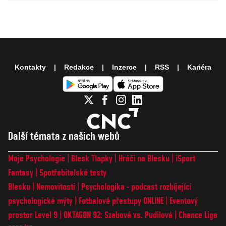
Kontakty
Redakce
Inzerce
RSS
Kariéra
Další témata z našich webů
Moje Psychologie
Blesk Tlapky
Hráči na Blesku
iSport
Fantasy
Spotřebitelské testy
Blesku
Nemovitosti
Psychologika - podcast rozbíjející
psychologické mýty
Fotbalové přestupy ONLINE
Eventový
prostor Level 9
OKTAGON 92: Szabová vs. Pudilová
Chance Liga