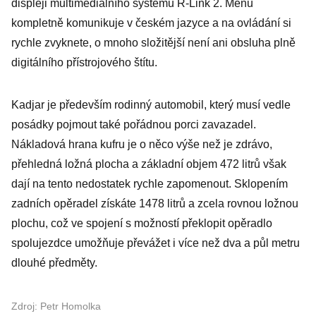
displeji multimediálního systému R-Link 2. Menu
kompletně komunikuje v českém jazyce a na ovládání si
rychle zvyknete, o mnoho složitější není ani obsluha plně
digitálního přístrojového štítu.
Kadjar je především rodinný automobil, který musí vedle
posádky pojmout také pořádnou porci zavazadel.
Nákladová hrana kufru je o něco výše než je zdrávo,
přehledná ložná plocha a základní objem 472 litrů však
dají na tento nedostatek rychle zapomenout. Sklopením
zadních opěradel získáte 1478 litrů a zcela rovnou ložnou
plochu, což ve spojení s možností překlopit opěradlo
spolujezdce umožňuje převážet i více než dva a půl metru
dlouhé předměty.
Zdroj: Petr Homolka