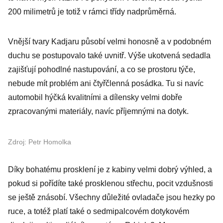
200 milimetrů je totiž v rámci třídy nadprůměrná.
Vnější tvary Kadjaru působí velmi honosně a v podobném
duchu se postupovalo také uvnitř. Výše ukotvená sedadla
zajišťují pohodlné nastupování, a co se prostoru týče,
nebude mít problém ani čtyřčlenná posádka. Tu si navíc
automobil hýčká kvalitními a dílensky velmi dobře
zpracovanými materiály, navíc příjemnými na dotyk.
Zdroj: Petr Homolka
Díky bohatému prosklení je z kabiny velmi dobrý výhled, a
pokud si pořídíte také prosklenou střechu, pocit vzdušnosti
se ještě znásobí. Všechny důležité ovladače jsou hezky po
ruce, a totéž platí také o sedmipalcovém dotykovém