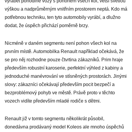
vyrábět pohodlné vozy s pohonem všech kol, větší světlou
výškou a nadprůměrným vnitřním prostorem neptá. Kdo má
potřebnou techniku, ten tyto automobily vyrábí, a dlužno
dodat, že úspěch přichází poměrně brzy.
Nicméně v daném segmentu není pohon všech kol na
prvním místě. Automobilka Renault například očekává, že
se pro něj rozhodne pouze čtvrtina zákazníků. Prim hraje
především robustní karoserie, perfektní výhled z kabiny a
jednoduché manévrování ve stísněných prostorách. Jinými
slovy: zákazníci očekávají především pocit bezpečí a
bezproblémový pohyb ve městě. Právě proto v těchto
vozech vidíte především mladé rodiče s dětmi.
Renault již v tomto segmentu několikrát působil,
donedávna prodávaný model Koleos ale mnoho úspěchů