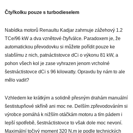
Čtyřkolku pouze s turbodieselem
Nabídka motorů Renaultu Kadjar zahrnuje zážehový 1.2
TCe/96 kW a dva vznětové čtyřválce. Paradoxem je, že
automatickou převodovku si můžete pořídit pouze ke
slabšímu z nich, patnáctistovce dCi o výkonu 81 kW, a
pohon všech kol je zase vyhrazen jenom vrcholné
šestnáctistovce dCi s 96 kilowatty. Opravdu by nám to ale
mělo vadit?
Vzhledem ke krátkým a solidně přesným drahám manuální
šestistupňové skříně ani moc ne. Delším zpřevodováním si
výrobce pomáhá k nižším otáčkám motoru a tím pádem i
lepší spotřebě, šestnáctistovce to však dole moc nevoní.
Maximální točivý moment 320 N.m je podle technických