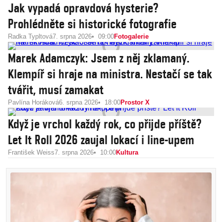
Jak vypadá opravdová hysterie?
Prohlédněte si historické fotografie
Radka Typltová
7. srpna 2026
09:00
Fotogalerie
Marek Adamczyk: Jsem z něj zklamaný.
Klempíř si hraje na ministra. Nestačí se tak
tvářit, musí zamakat
Pavlína Horáková
6. srpna 2026
18:00
Prostor X
Když je vrchol každý rok, co přijde příště?
Let It Roll 2026 zaujal lokací i line-upem
František Weiss
7. srpna 2026
10:00
Kultura