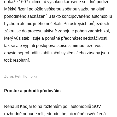
dokáže 1607 milimetrů vysokou karoserie solidně podržet.
Měkké řízení položilo veškerou zpětnou vazbu na oltář
pohodlného zacházení, u takto koncipovaného automobilu
bychom ale nic jiného nečekali. Při ostřejších průjezdech
zákrut se do procesu aktivně zapojuje pohon zadních kol,
který vůz stabilizuje a pomáhá předcházet nedotáčivosti, i
tak se ale vyplatí postupovat spíše s mírnou rezervou,
abyste neprobudili stabilizační systém. Jeho zásahy jsou
totiž rezolutní.
Zdroj: Petr Homolka
Prostor a pohodlí především
Renault Kadjar to na rozlehlém poli automobilů SUV
rozhodně nebude mít jednoduché, nicméně osvědčená