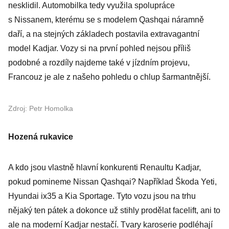
nesklidil. Automobilka tedy využila spolupráce
s Nissanem, kterému se s modelem Qashqai náramně
daří, a na stejných základech postavila extravagantní
model Kadjar. Vozy si na první pohled nejsou příliš
podobné a rozdíly najdeme také v jízdním projevu,
Francouz je ale z našeho pohledu o chlup šarmantnější.
Zdroj: Petr Homolka
Hozená rukavice
A kdo jsou vlastně hlavní konkurenti Renaultu Kadjar,
pokud pomineme Nissan Qashqai? Například Škoda Yeti,
Hyundai ix35 a Kia Sportage. Tyto vozu jsou na trhu
nějaký ten pátek a dokonce už stihly prodělat facelift, ani to
ale na moderní Kadjar nestačí. Tvary karoserie podléhají