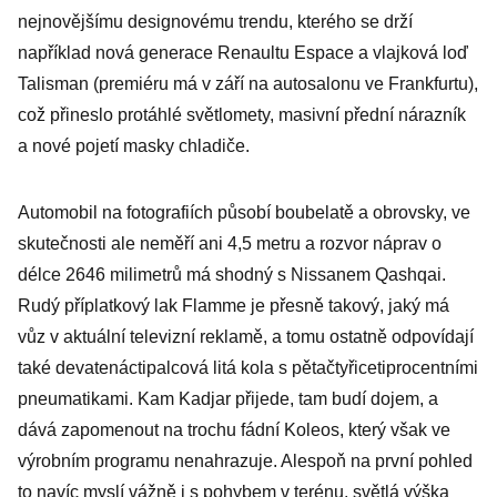
nejnovějšímu designovému trendu, kterého se drží
například nová generace Renaultu Espace a vlajková loď
Talisman (premiéru má v září na autosalonu ve Frankfurtu),
což přineslo protáhlé světlomety, masivní přední nárazník
a nové pojetí masky chladiče.
Automobil na fotografiích působí boubelatě a obrovsky, ve
skutečnosti ale neměří ani 4,5 metru a rozvor náprav o
délce 2646 milimetrů má shodný s Nissanem Qashqai.
Rudý příplatkový lak Flamme je přesně takový, jaký má
vůz v aktuální televizní reklamě, a tomu ostatně odpovídají
také devatenáctipalcová litá kola s pětačtyřicetiprocentními
pneumatikami. Kam Kadjar přijede, tam budí dojem, a
dává zapomenout na trochu fádní Koleos, který však ve
výrobním programu nenahrazuje. Alespoň na první pohled
to navíc myslí vážně i s pohybem v terénu, světlá výška