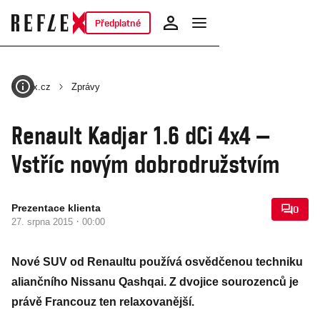
Předplatné
Reflex.cz
Zprávy
Renault Kadjar 1.6 dCi 4x4 –
Vstříc novým dobrodružstvím
Prezentace klienta
0
·
27. srpna 2015
00:00
Nové SUV od Renaultu používá osvědčenou techniku
aliančního Nissanu Qashqai. Z dvojice sourozenců je
právě Francouz ten relaxovanější.