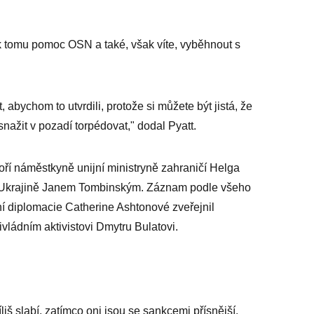
 k tomu pomoc OSN a také, však víte, vyběhnout s
abychom to utvrdili, protože si můžete být jistá, že
nažit v pozadí torpédovat," dodal Pyatt.
voří náměstkyně unijní ministryně zahraničí Helga
Ukrajině Janem Tombinským. Záznam podle všeho
jní diplomacie Catherine Ashtonové zveřejnil
ládním aktivistovi Dmytru Bulatovi.
liš slabí, zatímco oni jsou se sankcemi přísnější.