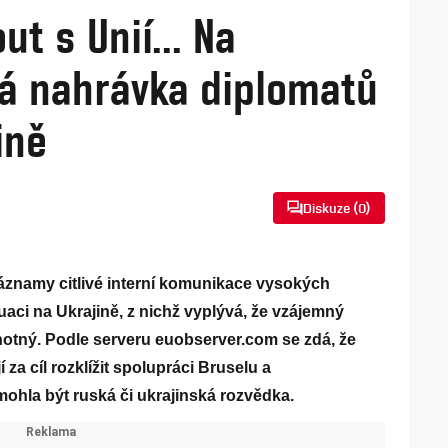
t s Unií... Na
ivá nahrávka diplomatů
ině
Diskuze (
0
)
áznamy citlivé interní komunikace vysokých
uaci na Ukrajině, z nichž vyplývá, že vzájemný
notný. Podle serveru euobserver.com se zdá, že
 za cíl rozklížit spolupráci Bruselu a
ohla být ruská či ukrajinská rozvědka.