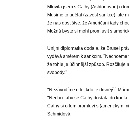
Mluvila jsem s Cathy (Ashtonovou) o tom,
Musíme to udělat (zavést sankce), ale mu
že nás dost štve, že Američani tady chod
Možná byste si mohl promluvit s ameri
Unijní diplomatka dodala, že Brusel práv
vydává směrem k sankcím. "Nechceme tom
že tohle je účinnější způsob. Rozčiluje 
svobody."
"Nezávodíme o to, kdo je drsnější. Máme
"Nechci, aby se Cathy dostala do kouta -
Cathy si o tom promluví s (americkým m
Schmidová.