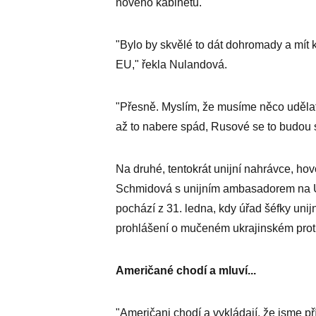
nového kabinetu.
"Bylo by skvělé to dát dohromady a mít
EU," řekla Nulandová.
"Přesně. Myslím, že musíme něco udělat, 
až to nabere spád, Rusové se to budou s
Na druhé, tentokrát unijní nahrávce, ho
Schmidová s unijním ambasadorem na 
pochází z 31. ledna, kdy úřad šéfky uni
prohlášení o mučeném ukrajinském protiv
Američané chodí a mluví...
"Američani chodí a vykládají, že jsme pří