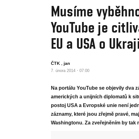
Musíme vyběhnou
YouTube je citl
EU a USA o Ukraj
,
ČTK
jan
·
7. února 2014
07:00
Na portálu YouTube se objevily dva z
amerických a unijních diplomatů k sit
postoj USA a Evropské unie není jed
záznamy, které jsou zřejmě pravé, mají
Washingtonu. Za zveřejněním by tak m