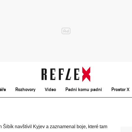
áře
Rozhovory
Video
Padni komu padni
Prostor X