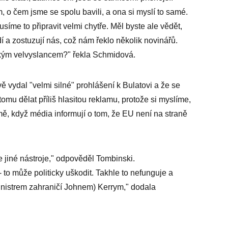
 o čem jsme se spolu bavili, a ona si myslí to samé.
síme to připravit velmi chytře. Měl byste ale vědět,
í a zostuzují nás, což nám řeklo několik novinářů.
ckým velvyslancem?" řekla Schmidová.
ě vydal "velmi silné" prohlášení k Bulatovi a že se
u dělat příliš hlasitou reklamu, protože si myslíme,
mě, když média informují o tom, že EU není na straně
 jiné nástroje," odpověděl Tombinski.
 to může politicky uškodit. Takhle to nefunguje a
inistrem zahraničí Johnem) Kerrym," dodala