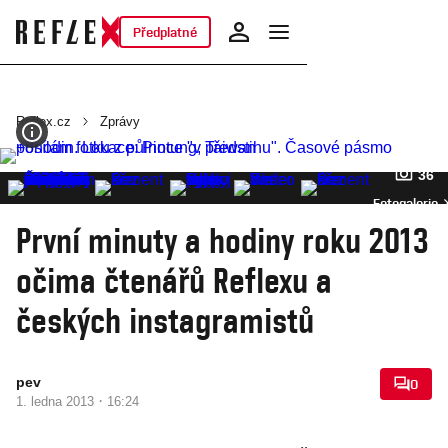
Předplatné
Reflex.cz
Zprávy
36
Fotogalerie
První minuty a hodiny roku 2013
očima čtenářů Reflexu a
českých instagramistů
pev
0
·
1. ledna 2013
16:24