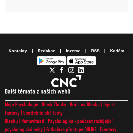
Kontakty
Redakce
Inzerce
RSS
Kariéra
Další témata z našich webů
Moje Psychologie
Blesk Tlapky
Hráči na Blesku
iSport
Fantasy
Spotřebitelské testy
Blesku
Nemovitosti
Psychologika - podcast rozbíjející
psychologické mýty
Fotbalové přestupy ONLINE
Eventový