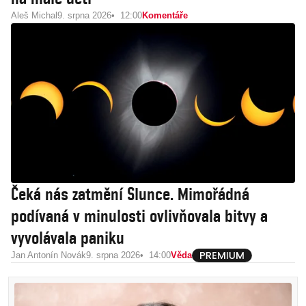
Aleš Michal
9. srpna 2026
12:00
Komentáře
Čeká nás zatmění Slunce. Mimořádná
podívaná v minulosti ovlivňovala bitvy a
vyvolávala paniku
Jan Antonín Novák
9. srpna 2026
14:00
Věda