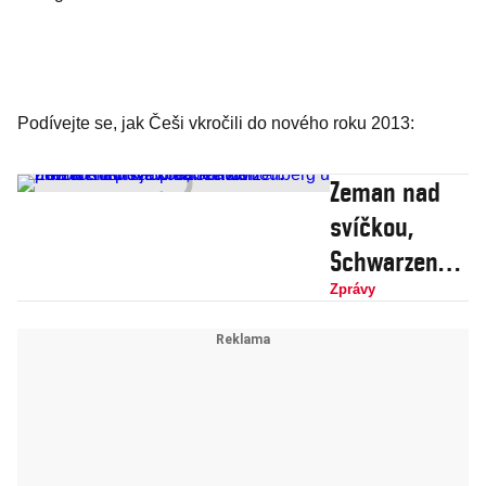
Podívejte se, jak Češi vkročili do nového roku 2013:
Zeman nad
svíčkou,
Schwarzenbe
rg u piva a
Zprávy
Roithová
před
knihovnou.
Prezidentští
kandidáti