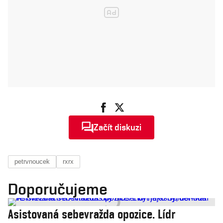
natočili
novoroční
projev
"nanečisto"
Začít diskuzi
petrvnoucek
rxrx
Doporučujeme
Asistovaná sebevražda opozice. Lídr