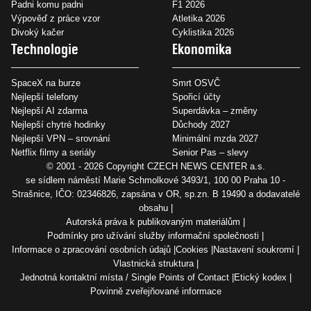
Padni komu padni
F1 2026
Výpověď z práce vzor
Atletika 2026
Divoký kačer
Cyklistika 2026
Technologie
Ekonomika
SpaceX na burze
Smrt OSVČ
Nejlepší telefony
Spořicí účty
Nejlepší AI zdarma
Superdávka – změny
Nejlepší chytré hodinky
Důchody 2027
Nejlepší VPN – srovnání
Minimální mzda 2027
Netflix filmy a seriály
Senior Pas – slevy
© 2001 - 2026 Copyright
CZECH NEWS CENTER a.s.
se sídlem náměstí Marie Schmolkové 3493/1, 100 00 Praha 10 -
Strašnice, IČO: 02346826, zapsána v OR, sp.zn. B 19490 a dodavatelé
obsahu
Autorská práva k publikovaným materiálům
Podmínky pro užívání služby informační společnosti
Informace o zpracování osobních údajů
Cookies
Nastavení soukromí
Vlastnická struktura
Jednotná kontaktní místa / Single Points of Contact
Etický kodex
Povinně zveřejňované informace