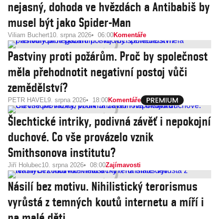
nejasný, dohoda ve hvězdách a Antibabiš by
musel být jako Spider-Man
Viliam Buchert
10. srpna 2026
06:00
Komentáře
Pastviny proti požárům. Proč by společnost
měla přehodnotit negativní postoj vůči
zemědělství?
PETR HAVEL
9. srpna 2026
18:00
Komentáře
Šlechtické intriky, podivná závěť i nepokojní
duchové. Co vše provázelo vznik
Smithsonova institutu?
Jiří Holubec
10. srpna 2026
08:00
Zajímavosti
Násilí bez motivu. Nihilistický terorismus
vyrůstá z temných koutů internetu a míří i
na malé děti