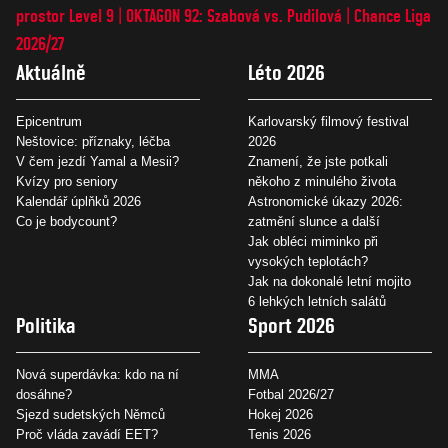
prostor Level 9
OKTAGON 92: Szabová vs. Pudilová
Chance Liga
2026/27
Aktuálně
Léto 2026
Epicentrum
Karlovarský filmový festival
Neštovice: příznaky, léčba
2026
V čem jezdí Yamal a Mesii?
Znamení, že jste potkali
Kvízy pro seniory
někoho z minulého života
Kalendář úplňků 2026
Astronomické úkazy 2026:
Co je bodycount?
zatmění slunce a další
Jak obléci miminko při
vysokých teplotách?
Jak na dokonalé letní mojito
6 lehkých letních salátů
Politika
Sport 2026
Nová superdávka: kdo na ní
MMA
dosáhne?
Fotbal 2026/27
Sjezd sudetských Němců
Hokej 2026
Proč vláda zavádí EET?
Tenis 2026