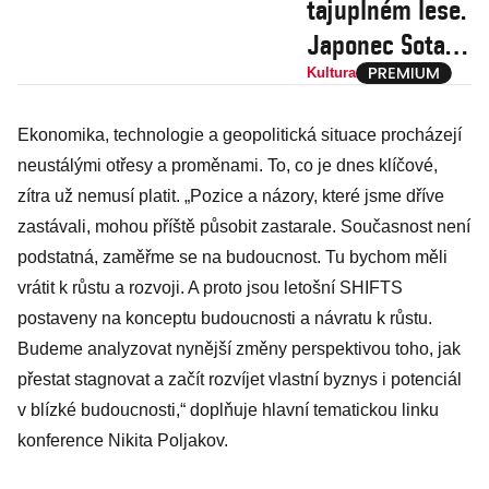
tajuplném lese.
Japonec Sota
Sakuma otevírá
Kultura
v Praze
Ekonomika, technologie a geopolitická situace procházejí
imaginární svět
neustálými otřesy a proměnami. To, co je dnes klíčové,
fantastických
zítra už nemusí platit. „Pozice a názory, které jsme dříve
bytostí
zastávali, mohou příště působit zastarale. Současnost není
podstatná, zaměřme se na budoucnost. Tu bychom měli
vrátit k růstu a rozvoji. A proto jsou letošní SHIFTS
postaveny na konceptu budoucnosti a návratu k růstu.
Budeme analyzovat nynější změny perspektivou toho, jak
přestat stagnovat a začít rozvíjet vlastní byznys i potenciál
v blízké budoucnosti,“ doplňuje hlavní tematickou linku
konference Nikita Poljakov.