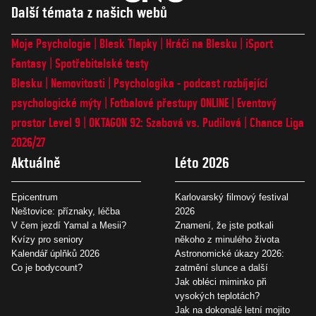
Další témata z našich webů
Moje Psychologie
Blesk Tlapky
Hráči na Blesku
iSport
Fantasy
Spotřebitelské testy
Blesku
Nemovitosti
Psychologika - podcast rozbíjející
psychologické mýty
Fotbalové přestupy ONLINE
Eventový
prostor Level 9
OKTAGON 92: Szabová vs. Pudilová
Chance Liga
2026/27
Aktuálně
Léto 2026
Epicentrum
Karlovarský filmový festival
Neštovice: příznaky, léčba
2026
V čem jezdí Yamal a Mesii?
Znamení, že jste potkali
Kvízy pro seniory
někoho z minulého života
Kalendář úplňků 2026
Astronomické úkazy 2026:
Co je bodycount?
zatmění slunce a další
Jak obléci miminko při
vysokých teplotách?
Jak na dokonalé letní mojito