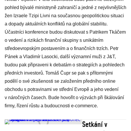
pohled bývalé ministryně zahraničí a jedné z nejvlivnějších
žen Izraele Tzipi Livni na současnou geopolitickou situaci
a dopady aktuálních konfliktů na globální stabilitu.
Účastníci konference budou diskutovat s Patrikem Tkáčem
o vedení a rizikách finanční skupiny s unikátním
středoevropským postavením a o finančních trzích. Petr
Pánek a Vladimír Lasocki, další významní muži z J&T,
budou pak připraveni k debatám o strategiích a pohledech
předních investorů. Tomáš Čupr se pak s přítomnými
podělí o své zkušenosti se založením předního online
obchodu s potravinami ve střední Evropě a jeho vedení
v náročných časech. Bude hovořit o výzvách při škálování
firmy, řízení růstu a budoucnosti e-commerce.
Setkání v