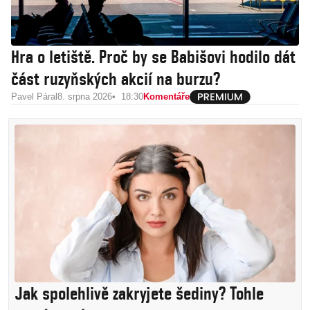
Hra o letiště. Proč by se Babišovi hodilo dát
část ruzyňských akcií na burzu?
Pavel Páral
8. srpna 2026
18:30
Komentáře
Jak spolehlivě zakryjete šediny? Tohle