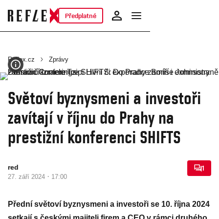
Předplatné
Reflex.cz
Zprávy
Světoví byznysmeni a investoři
zavítají v říjnu do Prahy na
prestižní konferenci SHIFTS
red
1
·
27. září 2024
17:00
Přední světoví byznysmeni a investoři se 10. října 2024
setkají s českými majiteli firem a CEO v rámci druhého