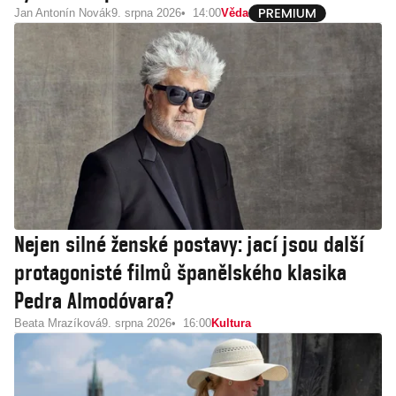
Jan Antonín Novák
9. srpna 2026
14:00
Věda
Nejen silné ženské postavy: jací jsou další
protagonisté filmů španělského klasika
Pedra Almodóvara?
Beata Mrazíková
9. srpna 2026
16:00
Kultura