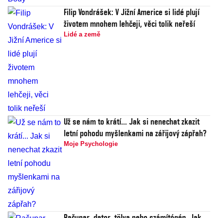
Filip Vondrášek: V Jižní Americe si lidé plují
životem mnohem lehčeji, věci tolik neřeší
Lidé a země
Už se nám to krátí... Jak si nenechat zkazit
letní pohodu myšlenkami na zářijový zápřah?
Moje Psychologie
Računar, dator, tölva nebo számítógép. Jak