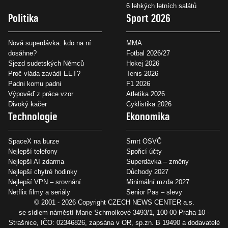
6 lehkých letních salátů
Politika
Sport 2026
Nová superdávka: kdo na ní
MMA
dosáhne?
Fotbal 2026/27
Sjezd sudetských Němců
Hokej 2026
Proč vláda zavádí EET?
Tenis 2026
Padni komu padni
F1 2026
Výpověď z práce vzor
Atletika 2026
Divoký kačer
Cyklistika 2026
Technologie
Ekonomika
SpaceX na burze
Smrt OSVČ
Nejlepší telefony
Spořicí účty
Nejlepší AI zdarma
Superdávka – změny
Nejlepší chytré hodinky
Důchody 2027
Nejlepší VPN – srovnání
Minimální mzda 2027
Netflix filmy a seriály
Senior Pas – slevy
© 2001 - 2026 Copyright
CZECH NEWS CENTER a.s.
se sídlem náměstí Marie Schmolkové 3493/1, 100 00 Praha 10 -
Strašnice, IČO: 02346826, zapsána v OR, sp.zn. B 19490 a dodavatelé