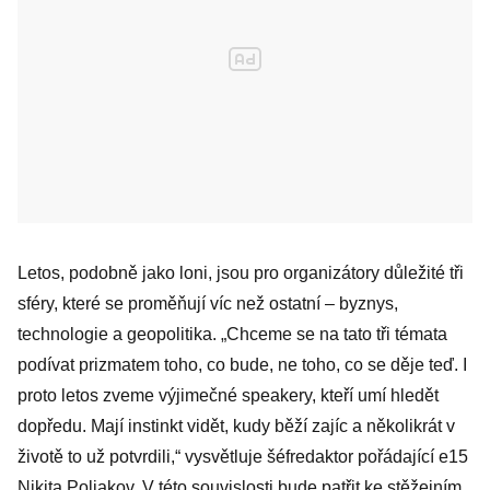
Letos, podobně jako loni, jsou pro organizátory důležité tři
sféry, které se proměňují víc než ostatní – byznys,
technologie a geopolitika. „Chceme se na tato tři témata
podívat prizmatem toho, co bude, ne toho, co se děje teď. I
proto letos zveme výjimečné speakery, kteří umí hledět
dopředu. Mají instinkt vidět, kudy běží zajíc a několikrát v
životě to už potvrdili,“ vysvětluje šéfredaktor pořádající e15
Nikita Poljakov. V této souvislosti bude patřit ke stěžejním