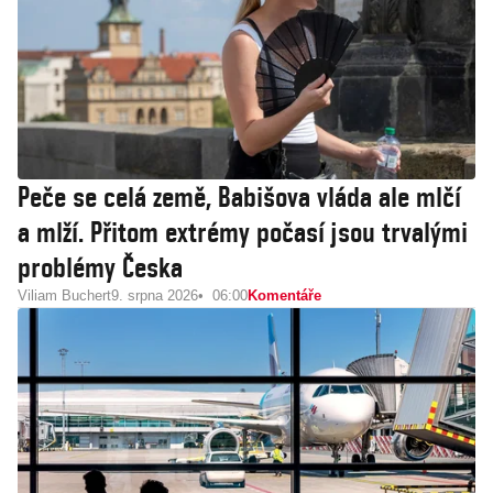
Peče se celá země, Babišova vláda ale mlčí
a mlží. Přitom extrémy počasí jsou trvalými
problémy Česka
Viliam Buchert
9. srpna 2026
06:00
Komentáře