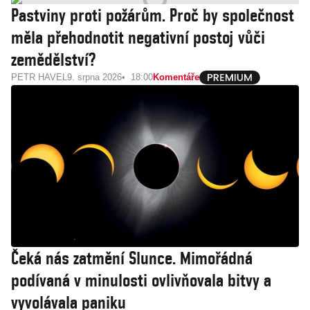
Pastviny proti požárům. Proč by společnost
měla přehodnotit negativní postoj vůči
zemědělství?
PETR HAVEL
9. srpna 2026
18:00
Komentáře
Čeká nás zatmění Slunce. Mimořádná
podívaná v minulosti ovlivňovala bitvy a
vyvolávala paniku