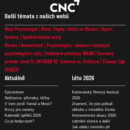
Další témata z našich webů
Moje Psychologie
Blesk Tlapky
Hráči na Blesku
iSport
Fantasy
Spotřebitelské testy
Blesku
Nemovitosti
Psychologika - podcast rozbíjející
psychologické mýty
Fotbalové přestupy ONLINE
Eventový
prostor Level 9
OKTAGON 92: Szabová vs. Pudilová
Chance Liga
2026/27
Aktuálně
Léto 2026
Epicentrum
Karlovarský filmový festival
Neštovice: příznaky, léčba
2026
V čem jezdí Yamal a Mesii?
Znamení, že jste potkali
Kvízy pro seniory
někoho z minulého života
Kalendář úplňků 2026
Astronomické úkazy 2026:
Co je bodycount?
zatmění slunce a další
Jak obléci miminko při