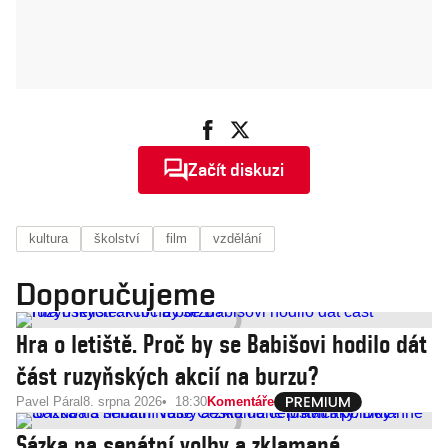
Začít diskuzi
kultura
školství
film
vzdělání
Doporučujeme
Hra o letiště. Proč by se Babišovi hodilo dát
část ruzyňských akcií na burzu?
Pavel Páral
8. srpna 2026
18:30
Komentáře
Sázka na senátní volby a zklamané