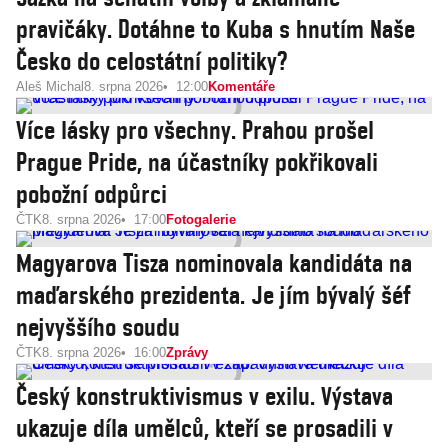
pravičáky. Dotáhne to Kuba s hnutím Naše
Česko do celostátní politiky?
Aleš Michal
8. srpna 2026
12:00
Komentáře
Více lásky pro všechny. Prahou prošel
Prague Pride, na účastníky pokřikovali
pobožní odpůrci
ČTK
8. srpna 2026
17:00
Fotogalerie
Magyarova Tisza nominovala kandidáta na
maďarského prezidenta. Je jím bývalý šéf
nejvyššího soudu
ČTK
8. srpna 2026
16:00
Zprávy
Český konstruktivismus v exilu. Výstava
ukazuje díla umělců, kteří se prosadili v