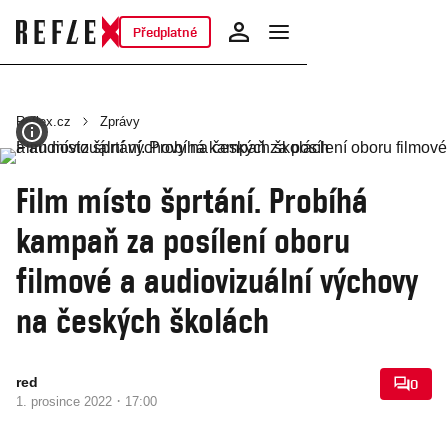
Předplatné
Reflex.cz
Zprávy
Film místo šprtání. Probíhá
kampaň za posílení oboru
filmové a audiovizuální výchovy
na českých školách
red
0
·
1. prosince 2022
17:00