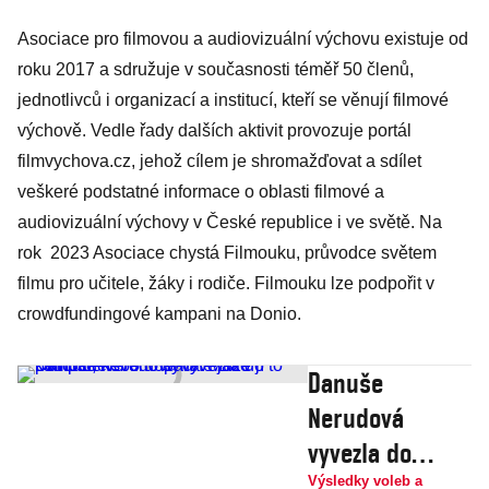
Asociace pro filmovou a audiovizuální výchovu existuje od
roku 2017 a sdružuje v současnosti téměř 50 členů,
jednotlivců i organizací a institucí, kteří se věnují filmové
výchově. Vedle řady dalších aktivit provozuje portál
filmvychova.cz, jehož cílem je shromažďovat a sdílet
veškeré podstatné informace o oblasti filmové a
audiovizuální výchovy v České republice i ve světě. Na
rok 2023 Asociace chystá Filmouku, průvodce světem
filmu pro učitele, žáky i rodiče. Filmouku lze podpořit v
crowdfundingové kampani na Donio.
Danuše
Nerudová
vyvezla do
kampaně svého
Výsledky voleb a