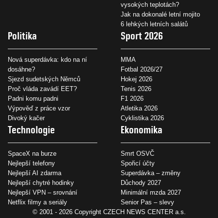
vysokých teplotách?
Jak na dokonalé letní mojito
6 lehkých letních salátů
Politika
Sport 2026
Nová superdávka: kdo na ní
MMA
dosáhne?
Fotbal 2026/27
Sjezd sudetských Němců
Hokej 2026
Proč vláda zavádí EET?
Tenis 2026
Padni komu padni
F1 2026
Výpověď z práce vzor
Atletika 2026
Divoký kačer
Cyklistika 2026
Technologie
Ekonomika
SpaceX na burze
Smrt OSVČ
Nejlepší telefony
Spořicí účty
Nejlepší AI zdarma
Superdávka – změny
Nejlepší chytré hodinky
Důchody 2027
Nejlepší VPN – srovnání
Minimální mzda 2027
Netflix filmy a seriály
Senior Pas – slevy
© 2001 - 2026 Copyright
CZECH NEWS CENTER a.s.