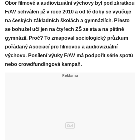
Obor filmové a audiovizuální výchovy byl pod zkratkou
F/AV schválen již v roce 2010 a od té doby se vyučuje
na českých základních školách a gymnáziích. Přesto
se bohužel učí jen na čtyřech ZŠ ze sta a na pětině
gymnázií. Proč? To zmapoval sociologický průzkum
pořádaný Asociací pro filmovou a audiovizuální
výchovu. Posílení výuky F/AV má podpořit série spotů
nebo crowdfundingová kampaň.