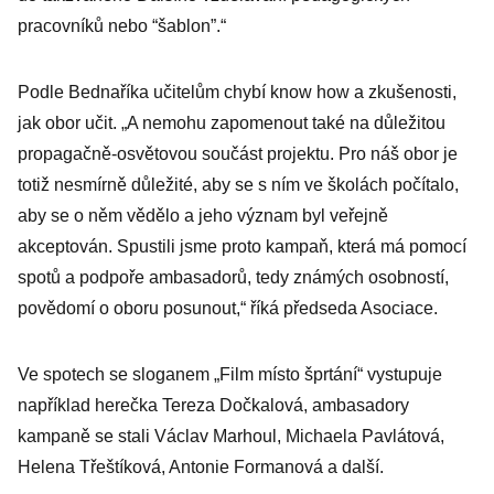
pracovníků nebo “šablon”.“
Podle Bednaříka učitelům chybí know how a zkušenosti,
jak obor učit. „A nemohu zapomenout také na důležitou
propagačně-osvětovou součást projektu. Pro náš obor je
totiž nesmírně důležité, aby se s ním ve školách počítalo,
aby se o něm vědělo a jeho význam byl veřejně
akceptován. Spustili jsme proto kampaň, která má pomocí
spotů a podpoře ambasadorů, tedy známých osobností,
povědomí o oboru posunout,“ říká předseda Asociace.
Ve spotech se sloganem „Film místo šprtání“ vystupuje
například herečka Tereza Dočkalová, ambasadory
kampaně se stali Václav Marhoul, Michaela Pavlátová,
Helena Třeštíková, Antonie Formanová a další.