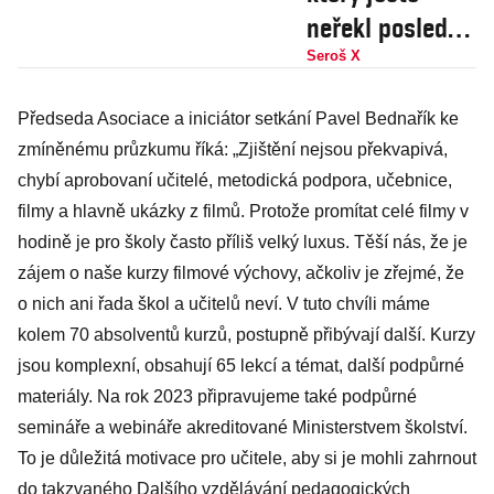
neřekl poslední
slovo. Jeff
Seroš X
Bridges
Předseda Asociace a iniciátor setkání Pavel Bednařík ke
ochraňuje
zmíněnému průzkumu říká: „Zjištění nejsou překvapivá,
blízké v novém
chybí aprobovaní učitelé, metodická podpora, učebnice,
seriálu
filmy a hlavně ukázky z filmů. Protože promítat celé filmy v
hodině je pro školy často příliš velký luxus. Těší nás, že je
zájem o naše kurzy filmové výchovy, ačkoliv je zřejmé, že
o nich ani řada škol a učitelů neví. V tuto chvíli máme
kolem 70 absolventů kurzů, postupně přibývají další. Kurzy
jsou komplexní, obsahují 65 lekcí a témat, další podpůrné
materiály. Na rok 2023 připravujeme také podpůrné
semináře a webináře akreditované Ministerstvem školství.
To je důležitá motivace pro učitele, aby si je mohli zahrnout
do takzvaného Dalšího vzdělávání pedagogických