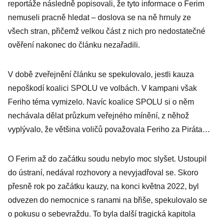
reportáže následně popisovali, že tyto informace o Ferim
nemuseli pracně hledat – doslova se na ně hrnuly ze
všech stran, přičemž velkou část z nich pro nedostatečné
ověření nakonec do článku nezařadili.
V době zveřejnění článku se spekulovalo, jestli kauza
nepoškodí koalici SPOLU ve volbách. V kampani však
Feriho téma vymizelo. Navíc koalice SPOLU si o něm
nechávala dělat průzkum veřejného mínění, z něhož
vyplývalo, že většina voličů považovala Feriho za Piráta…
O Ferim až do začátku soudu nebylo moc slyšet. Ustoupil
do ústraní, nedával rozhovory a nevyjadřoval se. Skoro
přesně rok po začátku kauzy, na konci května 2022, byl
odvezen do nemocnice s ranami na břiše, spekulovalo se
o pokusu o sebevraždu. To byla další tragická kapitola