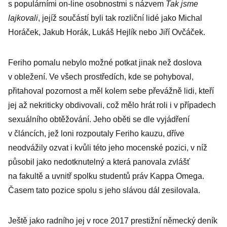
s populárními on-line osobnostmi s názvem
Tak jsme
lajkovali
, jejíž součástí byli tak rozliční lidé jako Michal
Horáček, Jakub Horák, Lukáš Hejlík nebo Jiří Ovčáček.
Feriho pomalu nebylo možné potkat jinak než doslova
v obležení. Ve všech prostředích, kde se pohyboval,
přitahoval pozornost a měl kolem sebe převážně lidi, kteří
jej až nekriticky obdivovali, což mělo hrát roli i v případech
sexuálního obtěžování. Jeho oběti se dle vyjádření
v článcích, jež loni rozpoutaly Feriho kauzu, dříve
neodvážily ozvat i kvůli této jeho mocenské pozici, v níž
působil jako nedotknutelný a která panovala zvlášť
na fakultě a uvnitř spolku studentů práv Kappa Omega.
Časem tato pozice spolu s jeho slávou dál zesilovala.
Ještě jako radního jej v roce 2017 prestižní německý deník