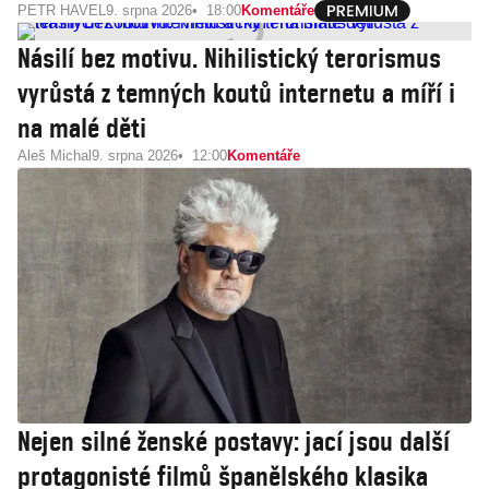
PETR HAVEL
9. srpna 2026
18:00
Komentáře
Násilí bez motivu. Nihilistický terorismus
vyrůstá z temných koutů internetu a míří i
na malé děti
Aleš Michal
9. srpna 2026
12:00
Komentáře
Nejen silné ženské postavy: jací jsou další
protagonisté filmů španělského klasika