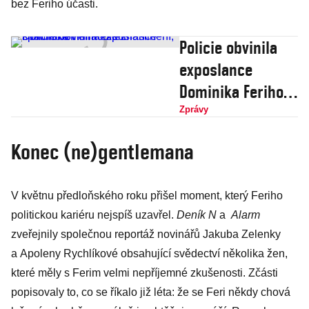
bez Feriho účasti.
Policie obvinila
exposlance
Dominika Feriho
ze znásilnění,
Zprávy
spáchaném i na
Konec (ne)gentlemana
dítěti
V květnu předloňského roku přišel moment, který Feriho
politickou kariéru nejspíš uzavřel.
Deník N
a
Alarm
zveřejnily společnou reportáž novinářů Jakuba Zelenky
a Apoleny Rychlíkové obsahující svědectví několika žen,
které měly s Ferim velmi nepříjemné zkušenosti. Zčásti
popisovaly to, co se říkalo již léta: že se Feri někdy chová