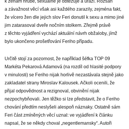
k ženám hrubě, sexuálně je obtěžuje a uráží. Rozsah
a závažnost věcí však asi každého zarazily, zejména fakt,
že vícero žen dle jejich slov Feri donutil k sexu a mimo jiné
jim zatarasoval dveře nočním stolkem. Zřejmě právě
z těchto vyjádření vychází aktuální návrh obžaloby, jímž
bylo ukončeno prošetřování Feriho případu.
Určitě stojí za pozornost, že například šéfka TOP 09
Markéta Pekarová Adamová (na rozdíl od hlasité podpory
v minulosti) se Feriho nijak horlivě nezastávala stejně jako
zakladatel strany Miroslav Kalousek. Ačkoli ocenili, že
přijal odpovědnost a rezignoval, obvinění nijak
nezpochybňovali. Jen těžko si lze představit, že o Feriho
chování předtím neslyšeli alespoň náznaky. Ostatně sám
Feri část zmíněných věcí uznal: ve vyjádření k článku
napsal, že se někdy choval „negentlemansky“. Autoři