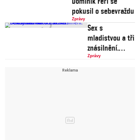
Dominik Feri se
pokusil o sebevraždu
Zprávy
Sex s
mladistvou a tři
znásilnění.
Policie navrhla
Zprávy
obžalovat
Dominika Feriho
z dalších
trestných činů