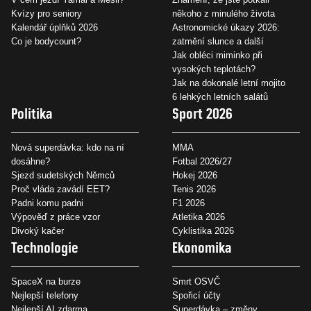
Kvízy pro seniory
někoho z minulého života
Kalendář úplňků 2026
Astronomické úkazy 2026:
Co je bodycount?
zatmění slunce a další
Jak obléci miminko při
vysokých teplotách?
Jak na dokonalé letní mojito
6 lehkých letních salátů
Politika
Sport 2026
Nová superdávka: kdo na ní
MMA
dosáhne?
Fotbal 2026/27
Sjezd sudetských Němců
Hokej 2026
Proč vláda zavádí EET?
Tenis 2026
Padni komu padni
F1 2026
Výpověď z práce vzor
Atletika 2026
Divoký kačer
Cyklistika 2026
Technologie
Ekonomika
SpaceX na burze
Smrt OSVČ
Nejlepší telefony
Spořicí účty
Nejlepší AI zdarma
Superdávka – změny