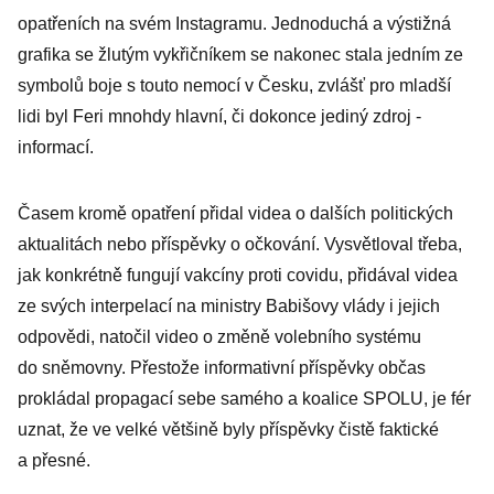
opatřeních na svém Instagramu. Jednoduchá a výstižná
grafika se žlutým vykřičníkem se nakonec stala jedním ze
symbolů boje s touto nemocí v Česku, zvlášť pro mladší
lidi byl Feri mnohdy ­hlavní, či dokonce jediný zdroj ­
informací.
Časem kromě opatření přidal videa o dalších politických
aktualitách nebo příspěvky o očkování. Vysvětloval třeba,
jak konkrétně fungují vakcíny proti covidu, přidával videa
ze svých interpelací na ministry Babišovy vlády i jejich
odpovědi, natočil video o změně volebního systému
do sněmovny. Přestože informativní příspěvky občas
prokládal propagací sebe samého a koalice SPOLU, je fér
uznat, že ve velké většině byly příspěvky čistě faktické
a přesné.