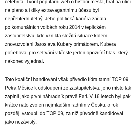
celebrita. Tvořil populární web o historii města, hrál na ulici
na piano a i díky extravagantnímu účesu byl
nepřehlédnutelný. Jeho politická kariéra začala
po komunálních volbách roku 2014 v teplickém
zastupitelstvu, kde vznikla složitá situace kolem
znovuzvolení Jaroslava Kubery primátorem. Kubera
potřeboval pro setrvání v křesle jeden opoziční hlas, který
nakonec vyjednal.
Toto koaliční handlování však přivedlo lídra tamní TOP 09
Petra Měsíce k odstoupení ze zastupitelstva, jeho místo tak
zaplnil jako první náhradník právě Feri. V 18 letech byl pak
krátce nato zvolen nejmladším radním v Česku, o rok
později vstoupil do TOP 09, za niž původně kandidoval
jako nezávislý.