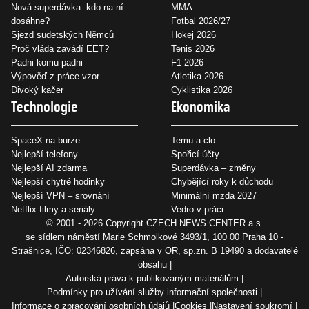
Nová superdávka: kdo na ní
MMA
dosáhne?
Fotbal 2026/27
Sjezd sudetských Němců
Hokej 2026
Proč vláda zavádí EET?
Tenis 2026
Padni komu padni
F1 2026
Výpověď z práce vzor
Atletika 2026
Divoký kačer
Cyklistika 2026
Technologie
Ekonomika
SpaceX na burze
Temu a clo
Nejlepší telefony
Spořicí účty
Nejlepší AI zdarma
Superdávka – změny
Nejlepší chytré hodinky
Chybějící roky k důchodu
Nejlepší VPN – srovnání
Minimální mzda 2027
Netflix filmy a seriály
Vedro v práci
© 2001 - 2026 Copyright
CZECH NEWS CENTER a.s.
se sídlem náměstí Marie Schmolkové 3493/1, 100 00 Praha 10 -
Strašnice, IČO: 02346826, zapsána v OR, sp.zn. B 19490 a dodavatelé
obsahu
Autorská práva k publikovaným materiálům
Podmínky pro užívání služby informační společnosti
Informace o zpracování osobních údajů
Cookies
Nastavení soukromí