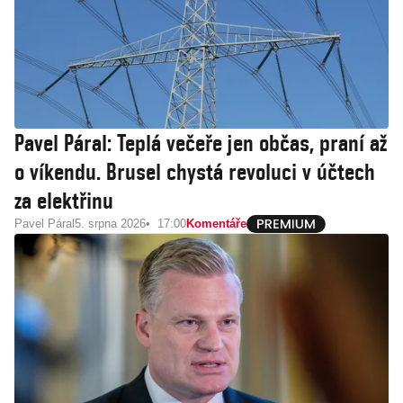
Pavel Páral: Teplá večeře jen občas, praní až
o víkendu. Brusel chystá revoluci v účtech
za elektřinu
Pavel Páral
5. srpna 2026
17:00
Komentáře