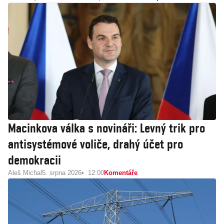
Macinkova válka s novináři: Levný trik pro
antisystémové voliče, drahý účet pro
demokracii
Aleš Michal
5. srpna 2026
12:00
Komentáře