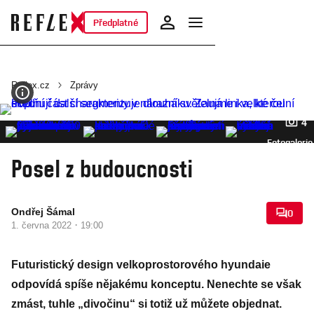
Předplatné
Reflex.cz
Zprávy
4
Fotogalerie
Posel z budoucnosti
Ondřej Šámal
0
·
1. června 2022
19:00
Futuristický design velkoprostorového hyundaie
odpovídá spíše nějakému konceptu. Nenechte se však
zmást, tuhle „divočinu“ si totiž už můžete objednat.