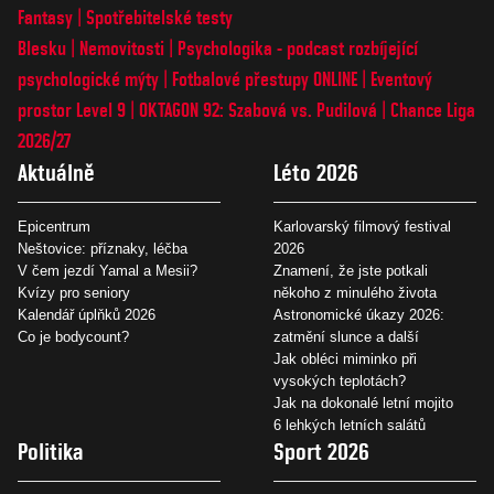
Fantasy
Spotřebitelské testy
Blesku
Nemovitosti
Psychologika - podcast rozbíjející
psychologické mýty
Fotbalové přestupy ONLINE
Eventový
prostor Level 9
OKTAGON 92: Szabová vs. Pudilová
Chance Liga
2026/27
Aktuálně
Léto 2026
Epicentrum
Karlovarský filmový festival
Neštovice: příznaky, léčba
2026
V čem jezdí Yamal a Mesii?
Znamení, že jste potkali
Kvízy pro seniory
někoho z minulého života
Kalendář úplňků 2026
Astronomické úkazy 2026:
Co je bodycount?
zatmění slunce a další
Jak obléci miminko při
vysokých teplotách?
Jak na dokonalé letní mojito
6 lehkých letních salátů
Politika
Sport 2026