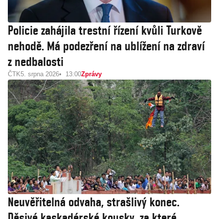
Policie zahájila trestní řízení kvůli Turkově
nehodě. Má podezření na ublížení na zdraví
z nedbalosti
ČTK
5. srpna 2026
13:00
Zprávy
Neuvěřitelná odvaha, strašlivý konec.
Děsivé kaskadérské kousky, za které