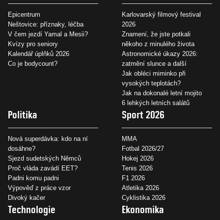
Epicentrum
Karlovarský filmový festival
Neštovice: příznaky, léčba
2026
V čem jezdí Yamal a Mesii?
Znamení, že jste potkali
Kvízy pro seniory
někoho z minulého života
Kalendář úplňků 2026
Astronomické úkazy 2026:
Co je bodycount?
zatmění slunce a další
Jak obléci miminko při
vysokých teplotách?
Jak na dokonalé letní mojito
6 lehkých letních salátů
Politika
Sport 2026
Nová superdávka: kdo na ní
MMA
dosáhne?
Fotbal 2026/27
Sjezd sudetských Němců
Hokej 2026
Proč vláda zavádí EET?
Tenis 2026
Padni komu padni
F1 2026
Výpověď z práce vzor
Atletika 2026
Divoký kačer
Cyklistika 2026
Technologie
Ekonomika