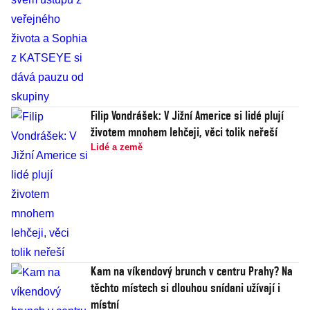
Filip Vondrášek: V Jižní Americe si lidé plují
životem mnohem lehčeji, věci tolik neřeší
Lidé a země
Kam na víkendový brunch v centru Prahy? Na
těchto místech si dlouhou snídani užívají i
místní