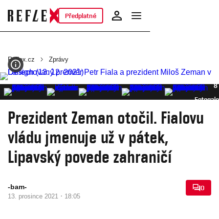
Předplatné
Reflex.cz
Zprávy
8
Fotogale
Prezident Zeman otočil. Fialovu
vládu jmenuje už v pátek,
Lipavský povede zahraničí
-bam-
0
·
13. prosince 2021
18:05