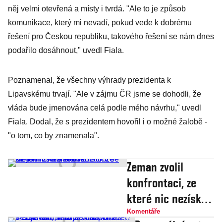
něj velmi otevřená a místy i tvrdá. "Ale to je způsob
komunikace, který mi nevadí, pokud vede k dobrému
řešení pro Českou republiku, takového řešení se nám dnes
podařilo dosáhnout," uvedl Fiala.
Poznamenal, že všechny výhrady prezidenta k
Lipavskému trvají. "Ale v zájmu ČR jsme se dohodli, že
vláda bude jmenována celá podle mého návrhu," uvedl
Fiala. Dodal, že s prezidentem hovořil i o možné žalobě -
"o tom, co by znamenala".
Zeman zvolil
konfrontaci, ze
které nic nezíská.
Rozhodl se už jen
Komentáře