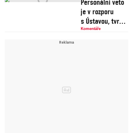
Personální veto
mstít a škodit
je v rozporu
s Ústavou, tvrdil
Zeman. Dnes
Komentáře
vetuje sám, blíží
se ústavní
střet?