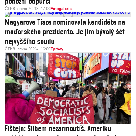
pobožní odpůrci
ČTK
8. srpna 2026
17:00
Fotogalerie
Magyarova Tisza nominovala kandidáta na
maďarského prezidenta. Je jím bývalý šéf
nejvyššího soudu
ČTK
8. srpna 2026
16:00
Zprávy
Fištejn: Slibem nezarmoutíš. Ameriku