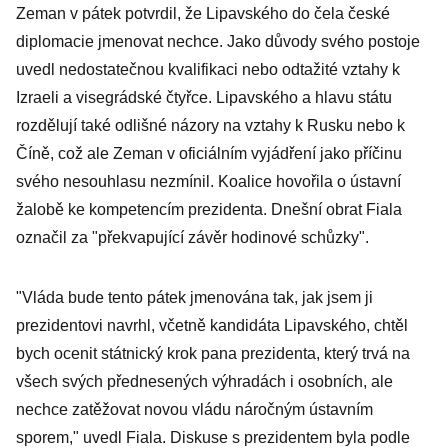
Zeman v pátek potvrdil, že Lipavského do čela české
diplomacie jmenovat nechce. Jako důvody svého postoje
uvedl nedostatečnou kvalifikaci nebo odtažité vztahy k
Izraeli a visegrádské čtyřce. Lipavského a hlavu státu
rozdělují také odlišné názory na vztahy k Rusku nebo k
Číně, což ale Zeman v oficiálním vyjádření jako příčinu
svého nesouhlasu nezmínil. Koalice hovořila o ústavní
žalobě ke kompetencím prezidenta. Dnešní obrat Fiala
označil za "překvapující závěr hodinové schůzky".
"Vláda bude tento pátek jmenována tak, jak jsem ji
prezidentovi navrhl, včetně kandidáta Lipavského, chtěl
bych ocenit státnický krok pana prezidenta, který trvá na
všech svých přednesených výhradách i osobních, ale
nechce zatěžovat novou vládu náročným ústavním
sporem," uvedl Fiala. Diskuse s prezidentem byla podle