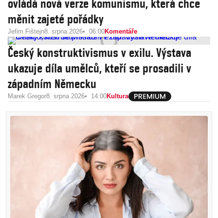
ovládá nová verze komunismu, která chce
měnit zajeté pořádky
Jefim Fištejn
8. srpna 2026
06:00
Komentáře
Český konstruktivismus v exilu. Výstava
ukazuje díla umělců, kteří se prosadili v
západním Německu
Marek Gregor
8. srpna 2026
14:00
Kultura