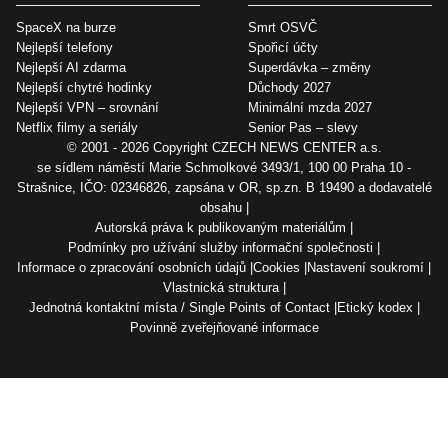
SpaceX na burze
Smrt OSVČ
Nejlepší telefony
Spořicí účty
Nejlepší AI zdarma
Superdávka – změny
Nejlepší chytré hodinky
Důchody 2027
Nejlepší VPN – srovnání
Minimální mzda 2027
Netflix filmy a seriály
Senior Pas – slevy
© 2001 - 2026 Copyright
CZECH NEWS CENTER a.s.
se sídlem náměstí Marie Schmolkové 3493/1, 100 00 Praha 10 -
Strašnice, IČO: 02346826, zapsána v OR, sp.zn. B 19490 a dodavatelé
obsahu
Autorská práva k publikovaným materiálům
Podmínky pro užívání služby informační společnosti
Informace o zpracování osobních údajů
Cookies
Nastavení soukromí
Vlastnická struktura
Jednotná kontaktní místa / Single Points of Contact
Etický kodex
Povinně zveřejňované informace