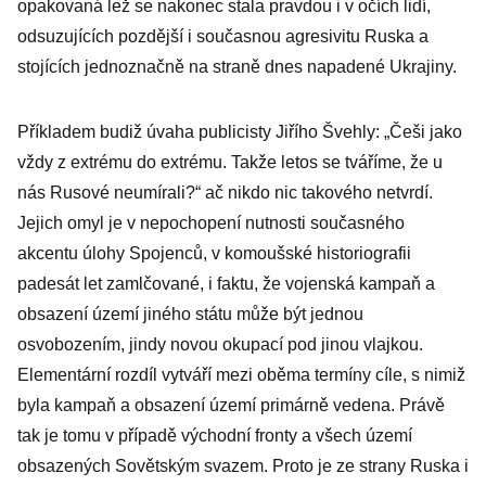
opakovaná lež se nakonec stala pravdou i v očích lidí,
odsuzujících pozdější i současnou agresivitu Ruska a
stojících jednoznačně na straně dnes napadené Ukrajiny.
Příkladem budiž úvaha publicisty Jiřího Švehly: „Češi jako
vždy z extrému do extrému. Takže letos se tváříme, že u
nás Rusové neumírali?“ ač nikdo nic takového netvrdí.
Jejich omyl je v nepochopení nutnosti současného
akcentu úlohy Spojenců, v komoušské historiografii
padesát let zamlčované, i faktu, že vojenská kampaň a
obsazení území jiného státu může být jednou
osvobozením, jindy novou okupací pod jinou vlajkou.
Elementární rozdíl vytváří mezi oběma termíny cíle, s nimiž
byla kampaň a obsazení území primárně vedena. Právě
tak je tomu v případě východní fronty a všech území
obsazených Sovětským svazem. Proto je ze strany Ruska i