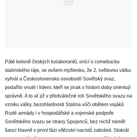
Páté koloně českých kolaborantů, snící o comebacku
stalinského ráje, se ovšem myšlenku, že 2. světovou válku
vyhrál a Československo osvobodil Sovětský svaz,
podařilo vnutit i lidem, kteří se jinak v historii doby orientují
správně. A to ať již v předválečné roli Sovětského svazu na
vzniku války, bezohlednosti Stalina vůči obětem vojáků
Rudé armády i v hospodářské a vojenské podpoře
Sovětského svazu se strany Spojenců, bez nichž neměl
šanci hlavně v první fázi vítězství nacistů zabránit. Stokrát