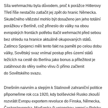
je Medinskij,
Síla wehrmachtu byla důvodem, proč k porážce Hitlerovy
který vede
Třetí říše nestačilo zatlačit jej zpět do hranic Německa.
jednání
Skutečného vítězství mohlo být dosaženo jen jeho totální
s Ukrajinci
porážkou v Berlíně, což přineslo do války na obou
evropských frontách potřebu tlačit wehrmacht před sebou
bez ohledu na hranice aktuálně okupovaných států.
Zatímco Spojenci měli tento fakt na paměti po celou dobu
války, Sovětský svaz vnímal postup přes území států
ležících na cestě do Berlína jako bonus a příležitost je
zatáhnout do sféry svého vlivu či přímo začlenit
do Sovětského svazu.
Dnešním naivním a slepým k Stalinově zahraniční politice
připomeňme rok cca 1920, kdy bolševické Rusko zkouší
rozvrátit Evropu exportem revoluce do Finska, Německa,
Československa, Maďarska či vojenskou agresí v Polsku.