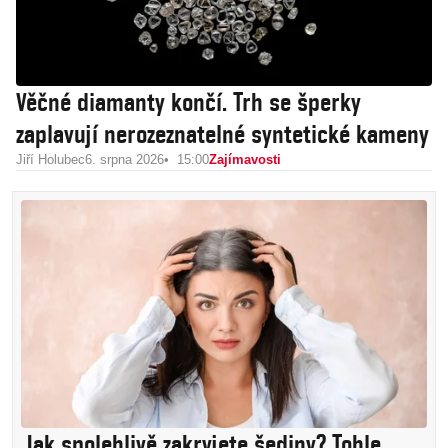
Věčné diamanty končí. Trh se šperky
zaplavují nerozeznatelné syntetické kameny
Jiří Holubec
6. srpna 2026
15:00
Zajímavosti
Jak spolehlivě zakryjete šediny? Tohle