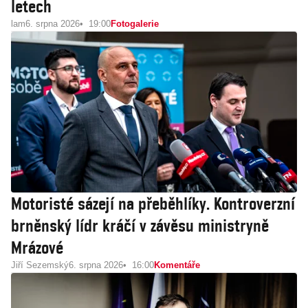
letech
lam
6. srpna 2026
19:00
Fotogalerie
Motoristé sázejí na přeběhlíky. Kontroverzní
brněnský lídr kráčí v závěsu ministryně
Mrázové
Jiří Sezemský
6. srpna 2026
16:00
Komentáře