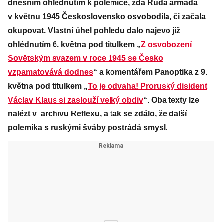
dnešním ohlédnutím k polemice, zda Rudá armáda
v květnu 1945 Československo osvobodila, či začala
okupovat. Vlastní úhel pohledu dalo najevo již
ohlédnutím 6. května pod titulkem „
Z osvobození
Sovětským svazem v roce 1945 se Česko
vzpamatovává dodnes
“ a komentářem Panoptika z 9.
května pod titulkem „
To je odvaha! Proruský disident
Václav Klaus si zaslouží velký obdiv
“. Oba texty lze
nalézt v archivu Reflexu, a tak se zdálo, že další
polemika s ruskými šváby postrádá smysl.