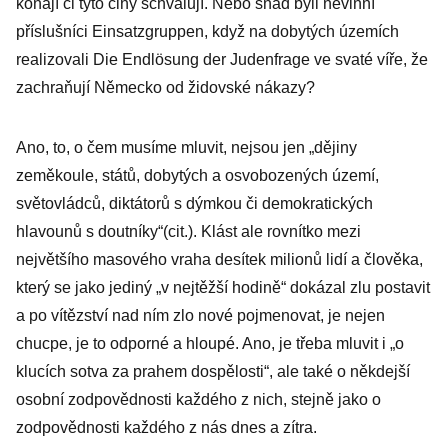
konají či tyto činy schvalují. Nebo snad byli nevinní
dějiny kolem
příslušníci Einsatzgruppen, když na dobytých územích
vás
realizovali Die Endlösung der Judenfrage ve svaté víře, že
zachraňují Německo od židovské nákazy?
Ano, to, o čem musíme mluvit, nejsou jen „dějiny
zeměkoule, států, dobytých a osvobozených území,
světovládců, diktátorů s dýmkou či demokratických
hlavounů s doutníky“(cit.). Klást ale rovnítko mezi
největšího masového vraha desítek milionů lidí a člověka,
který se jako jediný „v nejtěžší hodině“ dokázal zlu postavit
a po vítězství nad ním zlo nové pojmenovat, je nejen
chucpe, je to odporné a hloupé. Ano, je třeba mluvit i „o
klucích sotva za prahem dospělosti“, ale také o někdejší
osobní zodpovědnosti každého z nich, stejně jako o
zodpovědnosti každého z nás dnes a zítra.