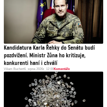
Kandidatura Karla Řehky do Senátu budí
pozdvižení. Ministr Zůna ho kritizuje,
konkurenti haní i chválí
Viliam Buchert
6. srpna 2026
12:00
Komentáře