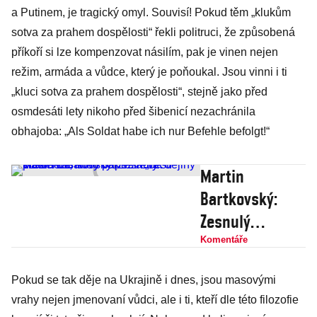
a Putinem, je tragický omyl. Souvisí! Pokud těm „klukům
sotva za prahem dospělosti“ řekli politruci, že způsobená
příkoří si lze kompenzovat násilím, pak je vinen nejen
režim, armáda a vůdce, který je poňoukal. Jsou vinni i ti
„kluci sotva za prahem dospělosti“, stejně jako před
osmdesáti lety nikoho před šibenicí nezachránila
obhajoba: „Als Soldat habe ich nur Befehle befolgt!“
Martin
Bartkovský:
Zesnulý
prezident, nový
Komentáře
papež a „čeští
Pokud se tak děje na Ukrajině i dnes, jsou masovými
vlastenci“ aneb
vrahy nejen jmenovaní vůdci, ale i ti, kteří dle této filozofie
Jak vstřebat