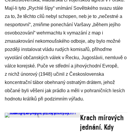
Mají-li tyto „Rychlé šípy“ vnímání Sovětského svazu stále
za to, že těchto cílů nebyl schopen, neb je to „nečestné a
nesportovní“, zmiňme ponechání Varšavy „během jejího
osvobozování“ wehrmachtu k vymazání z map i
zmasakrování nekomoušského odboje, aby bylo možné
později instalovat vládu rudých komisařů, přihoďme
vyvolání občanských válek v Řecku, Jugoslávii, nemluvě o
válce korejské. Puče ve střední a jihovýchodní Evropě,
z nichž únorový (1948) učinil z Československa
koncentrační tábor obehnaný ostnatým drátem, jehož
občané byli věšeni jak prádlo a měli v pohraničních lesích
hodnotu králíků při podzimním výřadu.
Krach mírových
jednání. Kdy