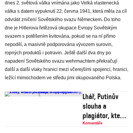
dnes 2. světová válka vnímána jako Velká vlastenecká
válka s datem vypuknutí 22. června 1941, která měla za cíl
odvrátit zničení Sovětského svazu Německem. Do toho
dne je Hitlerova řetězová okupace Evropy Sovětským
svazem s potěšením kvitována, pokud se na ní přímo
nepodílí, a masivně podporována vývozem surovin,
ropných produktů i potravin. Ještě další dva dny po
napadení Sovětského svazu wehrmachtem překračují
další a další vlaky hranici mezi včerejšími spojenci, hranici,
ležící mimochodem ve středu jimi okupovaného Polska.
Lhář, Putinův
slouha a
plagiátor, který
hovoří česky. To
Komentáře