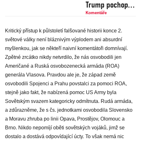
Trump pochopí,
že si z něj Putin
Komentáře
utahuje a platí
Kritický přístup k půlstoletí falšované historii konce 2.
na něj jen síla?
světové války není bláznivým výplodem ani absurdní
myšlenkou, jak se někteří naivní komentátoři domnívají.
Zpětné zrcátko nikdy netvrdilo, že nás osvobodili jen
Američané a Ruská osvobozenecká armáda (ROA)
generála Vlasova. Pravdou ale je, že západ země
osvobodili Spojenci a Prahu povstalci za pomoci ROA,
stejně jako fakt, že nabízená pomoc US Army byla
Sovětským svazem kategoricky odmítnuta. Rudá armáda,
a zdůrazněme, že s čs. jednotkami osvobodila Slovensko
a Moravu zhruba po linii Opava, Prostějov, Olomouc a
Brno. Nikdo nepomíjí oběti sovětských vojáků, jimž se
dostalo a dostává odpovídající úcty. To však nemá nic