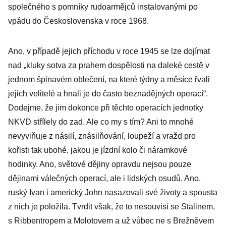
společného s pomníky rudoarmějců instalovanými po
vpádu do Československa v roce 1968.
Ano, v případě jejich příchodu v roce 1945 se lze dojímat
nad „kluky sotva za prahem dospělosti na daleké cestě v
jednom špinavém oblečení, na které týdny a měsíce řvali
jejich velitelé a hnali je do často beznadějných operací“.
Dodejme, že jim dokonce při těchto operacích jednotky
NKVD střílely do zad. Ale co my s tím? Ani to mnohé
nevyviňuje z násilí, znásilňování, loupeží a vražd pro
kořisti tak ubohé, jakou je jízdní kolo či náramkové
hodinky. Ano, světové dějiny opravdu nejsou pouze
dějinami válečných operací, ale i lidských osudů. Ano,
ruský Ivan i americký John nasazovali své životy a spousta
z nich je položila. Tvrdit však, že to nesouvisí se Stalinem,
s Ribbentropem a Molotovem a už vůbec ne s Brežněvem