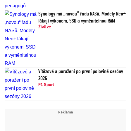
Synology má „novou“ řadu NASů. Modely Neo+
lákají výkonem, SSD a vyměnitelnou RAM
Živě.cz
Vítězové a poražení po první polovině sezóny
2026
F1 Sport