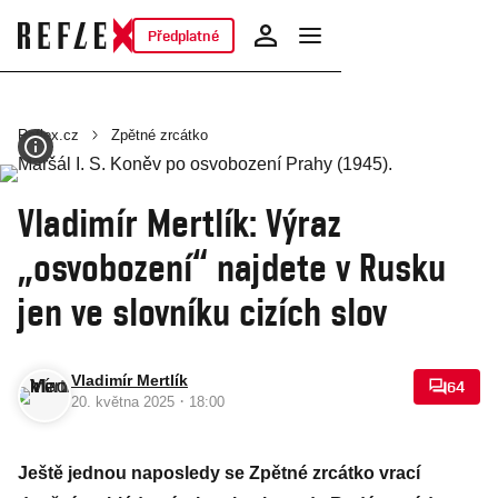
Předplatné
Reflex.cz
Zpětné zrcátko
Vladimír Mertlík: Výraz
„osvobození“ najdete v Rusku
jen ve slovníku cizích slov
Vladimír Mertlík
64
·
20. května 2025
18:00
Ještě jednou naposledy se Zpětné zrcátko vrací