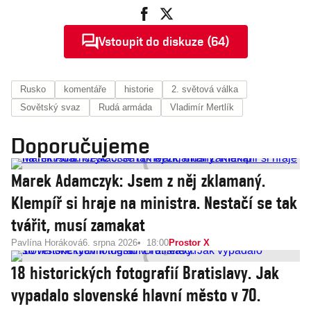
Vstoupit do diskuze (64)
Rusko
komentáře
historie
2. světová válka
Sovětský svaz
Rudá armáda
Vladimír Mertlík
Doporučujeme
Marek Adamczyk: Jsem z něj zklamaný.
Klempíř si hraje na ministra. Nestačí se tak
tvářit, musí zamakat
Pavlína Horáková
6. srpna 2026
18:00
Prostor X
18 historických fotografií Bratislavy. Jak
vypadalo slovenské hlavní město v 70.