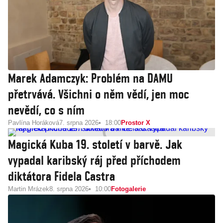
Marek Adamczyk: Problém na DAMU
přetrvává. Všichni o něm vědí, jen moc
nevědí, co s ním
Pavlína Horáková
7. srpna 2026
18:00
Prostor X
Magická Kuba 19. století v barvě. Jak
vypadal karibský ráj před příchodem
diktátora Fidela Castra
Martin Mrázek
8. srpna 2026
10:00
Fotogalerie