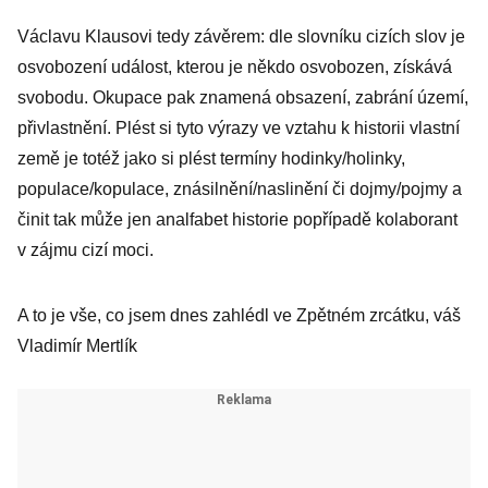
Václavu Klausovi tedy závěrem: dle slovníku cizích slov je
osvobození událost, kterou je někdo osvobozen, získává
svobodu. Okupace pak znamená obsazení, zabrání území,
přivlastnění. Plést si tyto výrazy ve vztahu k historii vlastní
země je totéž jako si plést termíny hodinky/holinky,
populace/kopulace, znásilnění/naslinění či dojmy/pojmy a
činit tak může jen analfabet historie popřípadě kolaborant
v zájmu cizí moci.
A to je vše, co jsem dnes zahlédl ve Zpětném zrcátku, váš
Vladimír Mertlík