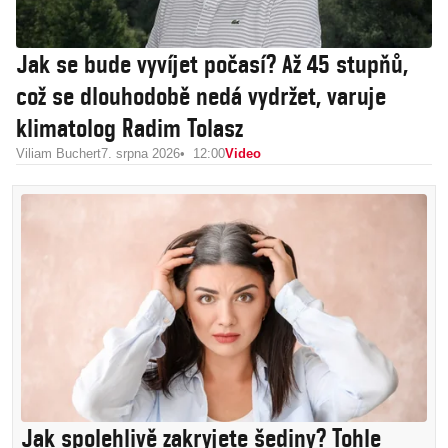
Jak se bude vyvíjet počasí? Až 45 stupňů,
což se dlouhodobě nedá vydržet, varuje
klimatolog Radim Tolasz
Viliam Buchert
7. srpna 2026
12:00
Video
Jak spolehlivě zakryjete šediny? Tohle