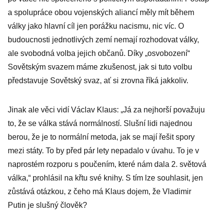
a spolupráce obou vojenských aliancí měly mít během
války jako hlavní cíl jen porážku nacismu, nic víc. O
budoucnosti jednotlivých zemí nemají rozhodovat války,
ale svobodná volba jejich občanů. Díky „osvobození“
Sovětským svazem máme zkušenost, jak si tuto volbu
představuje Sovětský svaz, ať si zrovna říká jakkoliv.
Jinak ale věci vidí Václav Klaus: „Já za nejhorší považuju
to, že se válka stává normálností. Slušní lidi najednou
berou, že je to normální metoda, jak se mají řešit spory
mezi státy. To by před pár lety nepadalo v úvahu. To je v
naprostém rozporu s poučením, které nám dala 2. světová
válka,“ prohlásil na křtu své knihy. S tím lze souhlasit, jen
zůstává otázkou, z čeho má Klaus dojem, že Vladimir
Putin je slušný člověk?