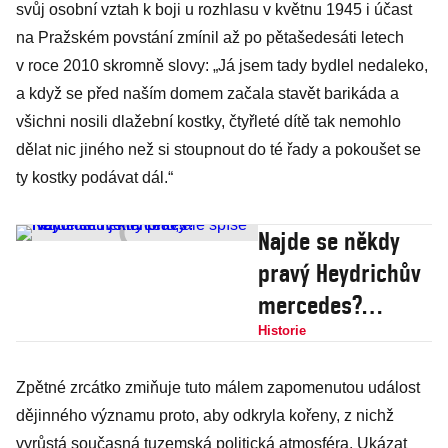
svůj osobní vztah k boji u rozhlasu v květnu 1945 i účast
na Pražském povstání zmínil až po pětašedesáti letech
v roce 2010 skromně slovy: „Já jsem tady bydlel nedaleko,
a když se před naším domem začala stavět barikáda a
všichni nosili dlažební kostky, čtyřleté dítě tak nemohlo
dělat nic jiného než si stoupnout do té řady a pokoušet se
ty kostky podávat dál.“
Najde se někdy
pravý Heydrichův
mercedes?
Kandidátů je
Historie
mnoho, ale spíše
Zpětné zrcátko zmiňuje tuto málem zapomenutou událost
ne
dějinného významu proto, aby odkryla kořeny, z nichž
vyrůstá současná tuzemská politická atmosféra. Ukázat