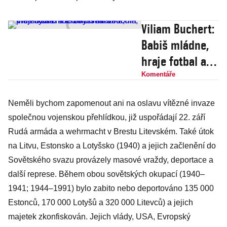
Viliam Buchert:
Babiš mládne,
hraje fotbal a
teď vysvětlí
Komentáře
vědcům, proč
Neměli bychom zapomenout ani na oslavu vítězné invaze
byla zničena
společnou vojenskou přehlídkou, již uspořádají 22. září
hříšná Sodoma
Rudá armáda a wehrmacht v Brestu Litevském. Také útok
na Litvu, Estonsko a Lotyšsko (1940) a jejich začlenění do
Sovětského svazu provázely masové vraždy, deportace a
další represe. Během obou sovětských okupací (1940–
1941; 1944–1991) bylo zabito nebo deportováno 135 000
Estonců, 170 000 Lotyšů a 320 000 Litevců) a jejich
majetek zkonfiskován. Jejich vlády, USA, Evropský