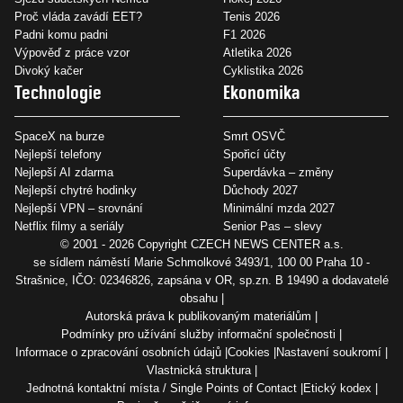
Proč vláda zavádí EET?
Tenis 2026
Padni komu padni
F1 2026
Výpověď z práce vzor
Atletika 2026
Divoký kačer
Cyklistika 2026
Technologie
Ekonomika
SpaceX na burze
Smrt OSVČ
Nejlepší telefony
Spořicí účty
Nejlepší AI zdarma
Superdávka – změny
Nejlepší chytré hodinky
Důchody 2027
Nejlepší VPN – srovnání
Minimální mzda 2027
Netflix filmy a seriály
Senior Pas – slevy
© 2001 - 2026 Copyright
CZECH NEWS CENTER a.s.
se sídlem náměstí Marie Schmolkové 3493/1, 100 00 Praha 10 -
Strašnice, IČO: 02346826, zapsána v OR, sp.zn. B 19490 a dodavatelé
obsahu
Autorská práva k publikovaným materiálům
Podmínky pro užívání služby informační společnosti
Informace o zpracování osobních údajů
Cookies
Nastavení soukromí
Vlastnická struktura
Jednotná kontaktní místa / Single Points of Contact
Etický kodex