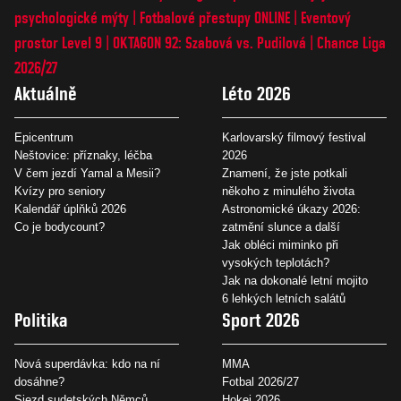
psychologické mýty
Fotbalové přestupy ONLINE
Eventový
prostor Level 9
OKTAGON 92: Szabová vs. Pudilová
Chance Liga
2026/27
Aktuálně
Léto 2026
Epicentrum
Karlovarský filmový festival
Neštovice: příznaky, léčba
2026
V čem jezdí Yamal a Mesii?
Znamení, že jste potkali
Kvízy pro seniory
někoho z minulého života
Kalendář úplňků 2026
Astronomické úkazy 2026:
Co je bodycount?
zatmění slunce a další
Jak obléci miminko při
vysokých teplotách?
Jak na dokonalé letní mojito
6 lehkých letních salátů
Politika
Sport 2026
Nová superdávka: kdo na ní
MMA
dosáhne?
Fotbal 2026/27
Sjezd sudetských Němců
Hokej 2026