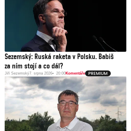
Sezemský: Ruská raketa v Polsku. Babiš
za ním stojí a co dál?
Jiří Sezemský
7. srpna 2026
20:00
Komentáře