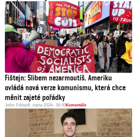
Fištejn: Slibem nezarmoutíš. Ameriku
ovládá nová verze komunismu, která chce
měnit zajeté pořádky
Jefim Fištejn
8. srpna 2026
06:00
Komentáře