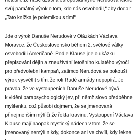
svůj památný výrok o tom, kdo nás osvobodil,“ aby dodal:
„Tato knížka je polemikou s tím!“
Jde o výrok Danuše Nerudové v Otázkách Václava
Moravce, že Československo během 2. světové války
osvobodili Američané. Podle Klause jde o ukázku
přepisování dějin a zneužívání letošního kulatého výročí
pro předvolební kampaň, zatímco Nerudová se pokouší
výrok vysvětlit s tím, že roli Rudé armády nepopírá. Je
pravda, že ve vystoupeních Danuše Nerudové bývá
k vidění parapsychologický jev, při němž slovo předběhne
myšlenku, což působí dojmem, že se jmenovaná
přinejmenším mýlí či že řekla kravinu. Vystoupení Václava
Klause mají naopak mystický nádech v tom, že se
jmenovaný nemýlí nikdy, dokonce ani ve chvíli, kdy řekne