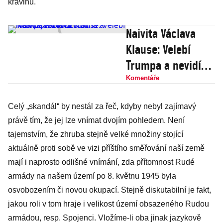
kravinu.
Naivita Václava
Klause: Velebí
Trumpa a nevidí
Putina a Rusko
Komentáře
jako hrozbu
Celý „skandál“ by nestál za řeč, kdyby nebyl zajímavý
právě tím, že jej lze vnímat dvojím pohledem. Není
tajemstvím, že zhruba stejně velké množiny stojící
aktuálně proti sobě ve vizi příštího směřování naší země
mají i naprosto odlišné vnímání, zda přítomnost Rudé
armády na našem území po 8. květnu 1945 byla
osvobozením či novou okupací. Stejně diskutabilní je fakt,
jakou roli v tom hraje i velikost území obsazeného Rudou
armádou, resp. Spojenci. Vložíme-li oba jinak jazykově