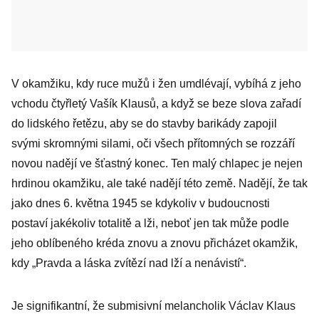
V okamžiku, kdy ruce mužů i žen umdlévají, vybíhá z jeho
vchodu čtyřletý Vašík Klausů, a když se beze slova zařadí
do lidského řetězu, aby se do stavby barikády zapojil
svými skromnými silami, oči všech přítomných se rozzáří
novou nadějí ve šťastný konec. Ten malý chlapec je nejen
hrdinou okamžiku, ale také nadějí této země. Nadějí, že tak
jako dnes 6. května 1945 se kdykoliv v budoucnosti
postaví jakékoliv totalitě a lži, neboť jen tak může podle
jeho oblíbeného kréda znovu a znovu přicházet okamžik,
kdy „Pravda a láska zvítězí nad lží a nenávistí“.
Je signifikantní, že submisivní melancholik Václav Klaus