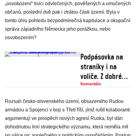
„osvobození“ tisíci odvlečených, pověšených a umučených
občanů, poslední dvě pak i ztrátou části území. Byla v
tomto úhlu pohledu bezpodmínečná kapitulace a okupační
správa západního Německa jeho porážkou, nebo
osvobozením?
Podpásovka na
straníky i na
voliče. Z dobré
kampaně
Komentáře
Starostů zůstává
Rozsah česko-slovenského území, obsazeného Rudou
jenom pachuť
armádou a Spojenci v boji s Třetí říší, jímž ruští kolaboranti
argumentují ve prospěch nových agresí Ruska, byl dán
dohodnutou linií strategického významu, která neměla mít
po válce nic společného s politickým uspořádáním. Postup