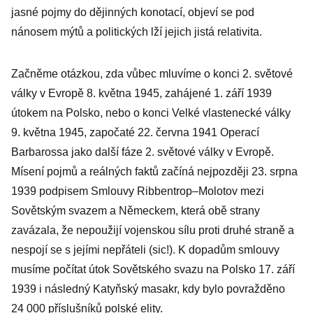
jasné pojmy do dějinných konotací, objeví se pod
nánosem mýtů a politických lží jejich jistá relativita.
Začněme otázkou, zda vůbec mluvíme o konci 2. světové
války v Evropě 8. května 1945, zahájené 1. září 1939
útokem na Polsko, nebo o konci Velké vlastenecké války
9. května 1945, započaté 22. června 1941 Operací
Barbarossa jako další fáze 2. světové války v Evropě.
Mísení pojmů a reálných faktů začíná nejpozději 23. srpna
1939 podpisem Smlouvy Ribbentrop–Molotov mezi
Sovětským svazem a Německem, která obě strany
zavázala, že nepoužijí vojenskou sílu proti druhé straně a
nespojí se s jejími nepřáteli (sic!). K dopadům smlouvy
musíme počítat útok Sovětského svazu na Polsko 17. září
1939 i následný Katyňský masakr, kdy bylo povražděno
24 000 příslušníků polské elity.