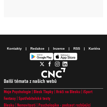
Kontakty
Redakce
Inzerce
RSS
Kariéra
Další témata z našich webů
Moje Psychologie
Blesk Tlapky
Hráči na Blesku
iSport
Fantasy
Spotřebitelské testy
Blesku
Nemovitosti
Psychologika - podcast rozbíjející