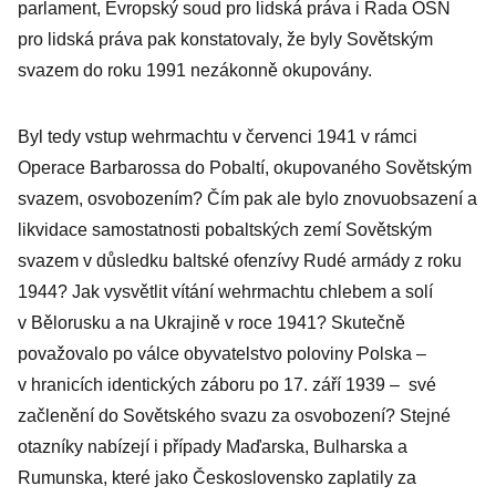
parlament, Evropský soud pro lidská práva i Rada OSN
pro lidská práva pak konstatovaly, že byly Sovětským
svazem do roku 1991 nezákonně okupovány.
Byl tedy vstup wehrmachtu v červenci 1941 v rámci
Operace Barbarossa do Pobaltí, okupovaného Sovětským
svazem, osvobozením? Čím pak ale bylo znovuobsazení a
likvidace samostatnosti pobaltských zemí Sovětským
svazem v důsledku baltské ofenzívy Rudé armády z roku
1944? Jak vysvětlit vítání wehrmachtu chlebem a solí
v Bělorusku a na Ukrajině v roce 1941? Skutečně
považovalo po válce obyvatelstvo poloviny Polska –
v hranicích identických záboru po 17. září 1939 – své
začlenění do Sovětského svazu za osvobození? Stejné
otazníky nabízejí i případy Maďarska, Bulharska a
Rumunska, které jako Československo zaplatily za