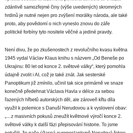
zdánlivě samozřejmé činy (výše uvedených) skromných
hrdinů je nutné nejen pro zvýšení morálky národa, ale také
proto, aby povědomí o nich vyneslo znovu do záře
politické forbíny tyto nositele věčné a jediné pravdy.
Není divu, že po zkušenostech z revolučního kvasu května
1945 vydal Václav Klaus knihu s názvem „Od Beneše po
Ukrajinu: 80 let od konce 2. světové války“, který pomohla
údajně zvolit i AI, což je také znát. Jak sesterské
Panoptikum již zmínilo, učinil tak sice primárně ve snaze
konečně předehnat Václava Havla v délce za sebou
řazených hřbetů autorských děl, ale zároveň křtu díla
využil k polemice s Danuší Nerudovou a k vyslovení obav:
„…z masivních pokusů zneužít květnové výročí konce 2.
světové války k další fázi přepisování historie. To jsme
netušili, že naše úžasná europoslankyně Nerudová řekne