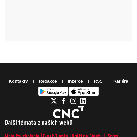
Kontakty
Redakce
Inzerce
RSS
Kariéra
Další témata z našich webů
Moje Psychologie
Blesk Tlapky
Hráči na Blesku
iSport