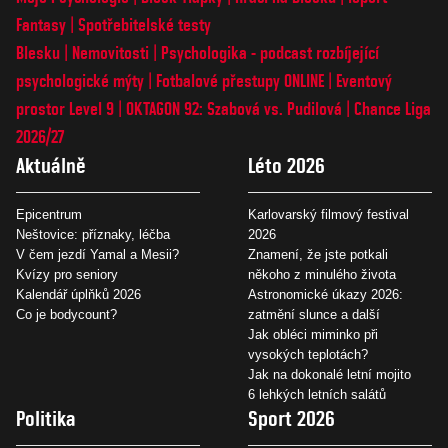
Fantasy
Spotřebitelské testy
Blesku
Nemovitosti
Psychologika - podcast rozbíjející
psychologické mýty
Fotbalové přestupy ONLINE
Eventový
prostor Level 9
OKTAGON 92: Szabová vs. Pudilová
Chance Liga
2026/27
Aktuálně
Léto 2026
Epicentrum
Karlovarský filmový festival
Neštovice: příznaky, léčba
2026
V čem jezdí Yamal a Mesii?
Znamení, že jste potkali
Kvízy pro seniory
někoho z minulého života
Kalendář úplňků 2026
Astronomické úkazy 2026:
Co je bodycount?
zatmění slunce a další
Jak obléci miminko při
vysokých teplotách?
Jak na dokonalé letní mojito
6 lehkých letních salátů
Politika
Sport 2026