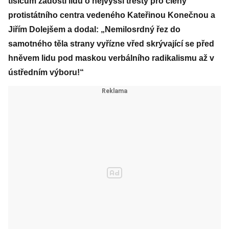
tisícům žádostí lidu o nejvyšší tresty pro členy
protistátního centra vedeného Kateřinou Konečnou a
Jiřím Dolejšem a dodal: „Nemilosrdný řez do
samotného těla strany vyřízne vřed skrývající se před
hněvem lidu pod maskou verbálního radikalismu až v
ústředním výboru!“