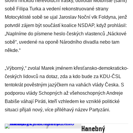
slovní hříčkou nerevoluční frašky, odvolali Motoristé (sami)
sobě Filipa Turka a vedení rekonstruované strany
Motocyklisté sobě se ujal Jaroslav Noční vlk Foldyna, jenž
potvrdil zájem být součástí koalice NSDAP, když prohlásil:
„Naplníme do písmene heslo českých vlastenců „Náckové
sobě“, uvedené na oponě Národního divadla nebo tam
někde.“
„Výborný,“ zvolal Marek jménem křesťansko-demokraticko-
českých lidovců na dotaz, zda a kdo bude za KDU-ČSL
tentokrát pověstným jazýčkem na vahách vlády Česka. S
podporou vlády Schopných až všehoschopných Andreje
Babiše váhají Piráti, kteří vzhledem ke vzniklé politické
situaci přijali nový, více přiléhavý název Partyzáni.
Hanebný