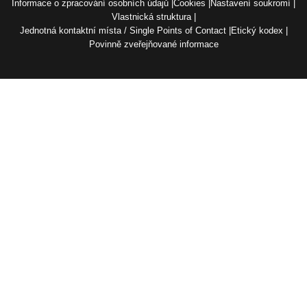
Informace o zpracování osobních údajů
Cookies
Nastavení soukromí
Vlastnická struktura
Jednotná kontaktní místa / Single Points of Contact
Etický kodex
Povinně zveřejňované informace