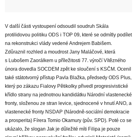
V další části vystoupení odsoudil soudruh Skála
protilidovou politiku ODS i TOP 09, které se odmítly podílet
na rekonstrukci vlády vedené Andrejem Babišem.
Zdůraznil rozhled a moudrost Jany Maláčové, která
s Lubošem Zaorálkem u příležitosti 77. výročí Vítězného
února dovedla SOCDEM zpět ke sloučení s KSČM. Ocenil
také státotvorný přístup Pavla Blažka, předsedy ODS Plus,
který po zákazu Fialovy Pětikolky přivedl progresivistické
křídlo strany na jednotnou kandidátku Národní vlastenecké
fronty, složenou ze stran levice, sjednocené v hnutí ANO, a
vlastenecké fronty NSDAP (Národně-sociální demokracie
a prosperita) Fírera Tomio Okamury (pův. SPD). Poté co se
ukázalo, že slogan Jak je důležité míti Filipa je pouze