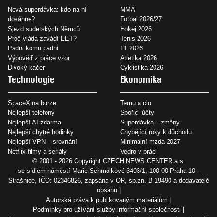
Nová superdávka: kdo na ní
MMA
dosáhne?
Fotbal 2026/27
Sjezd sudetských Němců
Hokej 2026
Proč vláda zavádí EET?
Tenis 2026
Padni komu padni
F1 2026
Výpověď z práce vzor
Atletika 2026
Divoký kačer
Cyklistika 2026
Technologie
Ekonomika
SpaceX na burze
Temu a clo
Nejlepší telefony
Spořicí účty
Nejlepší AI zdarma
Superdávka – změny
Nejlepší chytré hodinky
Chybějící roky k důchodu
Nejlepší VPN – srovnání
Minimální mzda 2027
Netflix filmy a seriály
Vedro v práci
© 2001 - 2026 Copyright
CZECH NEWS CENTER a.s.
se sídlem náměstí Marie Schmolkové 3493/1, 100 00 Praha 10 -
Strašnice, IČO: 02346826, zapsána v OR, sp.zn. B 19490 a dodavatelé
obsahu
Autorská práva k publikovaným materiálům
Podmínky pro užívání služby informační společnosti