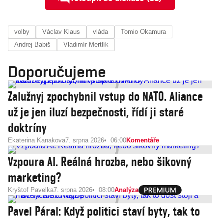
volby
Václav Klaus
vláda
Tomio Okamura
Andrej Babiš
Vladimír Mertlík
Doporučujeme
Zalužnyj zpochybnil vstup do NATO. Aliance
už je jen iluzí bezpečnosti, řídí ji staré
doktríny
Ekaterina Kanakova
7. srpna 2026
06:00
Komentáře
Vzpoura AI. Reálná hrozba, nebo šikovný
marketing?
Kryštof Pavelka
7. srpna 2026
08:00
Analýza
Pavel Páral: Když politici staví byty, tak to