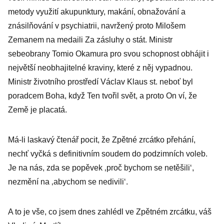
metody využití akupunktury, makání, obnažování a
znásilňování v psychiatrii, navržený proto Milošem
Zemanem na medaili Za zásluhy o stát. Ministr
sebeobrany Tomio Okamura pro svou schopnost obhájit i
největší neobhajitelné kraviny, které z něj vypadnou.
Ministr životního prostředí Václav Klaus st. neboť byl
poradcem Boha, když Ten tvořil svět, a proto On ví, že
Země je placatá.
Má-li laskavý čtenář pocit, že Zpětné zrcátko přehání,
nechť vyčká s definitivním soudem do podzimních voleb.
Je na nás, zda se popěvek ‚proč bychom se netěšili‘,
nezmění na ‚abychom se nedivili‘.
A to je vše, co jsem dnes zahlédl ve Zpětném zrcátku, váš