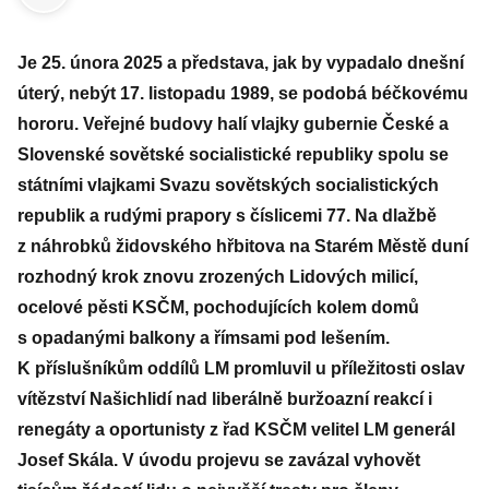
Je 25. února 2025 a představa, jak by vypadalo dnešní
úterý, nebýt 17. listopadu 1989, se podobá béčkovému
hororu. Veřejné budovy halí vlajky gubernie České a
Slovenské sovětské socialistické republiky spolu se
státními vlajkami Svazu sovětských socialistických
republik a rudými prapory s číslicemi 77. Na dlažbě
z náhrobků židovského hřbitova na Starém Městě duní
rozhodný krok znovu zrozených Lidových milicí,
ocelové pěsti KSČM, pochodujících kolem domů
s opadanými balkony a římsami pod lešením.
K příslušníkům oddílů LM promluvil u příležitosti oslav
vítězství Našichlidí nad liberálně buržoazní reakcí i
renegáty a oportunisty z řad KSČM velitel LM generál
Josef Skála. V úvodu projevu se zavázal vyhovět