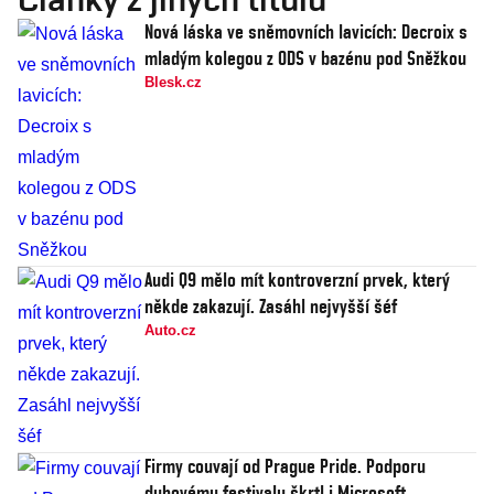
Nová láska ve sněmovních lavicích: Decroix s
mladým kolegou z ODS v bazénu pod Sněžkou
Blesk.cz
Audi Q9 mělo mít kontroverzní prvek, který
někde zakazují. Zasáhl nejvyšší šéf
Auto.cz
Firmy couvají od Prague Pride. Podporu
duhovému festivalu škrtl i Microsoft