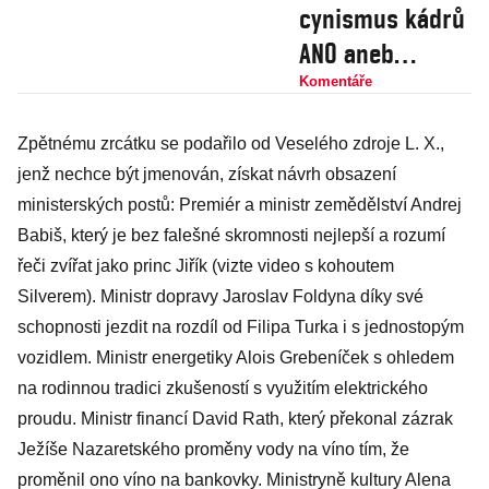
cynismus kádrů
ANO aneb
„Diplomat“
Komentáře
Radek
Zpětnému zrcátku se podařilo od Veselého zdroje L. X.,
Vondráček a
jenž nechce být jmenován, získat návrh obsazení
Trumpův
ministerských postů: Premiér a ministr zemědělství Andrej
potravní řetězec
Babiš, který je bez falešné skromnosti nejlepší a rozumí
řeči zvířat jako princ Jiřík (vizte video s kohoutem
Silverem). Ministr dopravy Jaroslav Foldyna díky své
schopnosti jezdit na rozdíl od Filipa Turka i s jednostopým
vozidlem. Ministr energetiky Alois Grebeníček s ohledem
na rodinnou tradici zkušeností s využitím elektrického
proudu. Ministr financí David Rath, který překonal zázrak
Ježíše Nazaretského proměny vody na víno tím, že
proměnil ono víno na bankovky. Ministryně kultury Alena