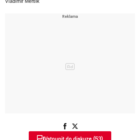
Vladimír Mertlík
Vstoupit do diskuze (53)