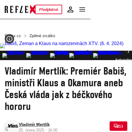
Předplatné
Reflex.cz
Zpětné zrcátko
7
Fotogaler
Vladimír Mertlík: Premiér Babiš,
ministři Klaus a Okamura aneb
Česká vláda jak z béčkového
hororu
Vladimír Mertlík
53
·
25. února 2025
16:00