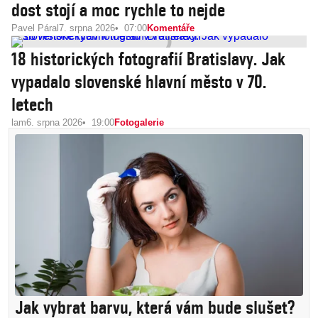
dost stojí a moc rychle to nejde
Pavel Páral
7. srpna 2026
07:00
Komentáře
18 historických fotografií Bratislavy. Jak
vypadalo slovenské hlavní město v 70.
letech
lam
6. srpna 2026
19:00
Fotogalerie
Jak vybrat barvu, která vám bude slušet?