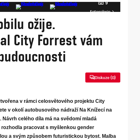
9
Fotogalerie
bilu ožije.
l City Forrest vám
 budoucnosti
Diskuze (
0
)
tvořena v rámci celosvětového projektu City
ete v okolí autobusového nádraží Na Knížecí na
ká. Návrh celého díla má na svědomí mladá
se rozhodla pracovat s myšlenkou gender
islou a svým způsobem futuristickou bytost. Malba