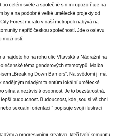
t po celém světě a společně s nimi upozorňuje na
ím byla na podobné velké umělecké projekty od
City Forest muralu v naší metropoli nabývá na
 komunity napříč českou společností. Jde o oslavu
o možností.
 a najdete ho na rohu ulic Vltavská a Nádražní na
olečenské téma genderových stereotypů. Malba
isem „Breaking Down Barriers“. Na svědomí ji má
ří k nadějným mladým talentům lokální umělecké
o silná a nezávislá osobnost. Je to bezstarostná,
o lepší budoucnost. Budoucnost, kde jsou si všichni
nebo sexuální orientaci,“ popisuje svoji ilustraci
ými a progresivními kreativci, kteří tvoří komunitu