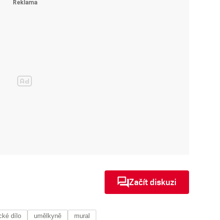
Začít diskuzi
ké dílo
umělkyně
mural