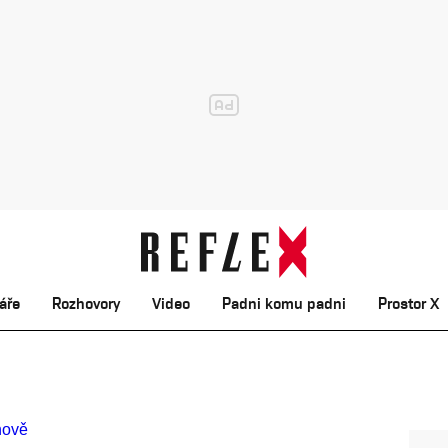
áře
Rozhovory
Video
Padni komu padni
Prostor X