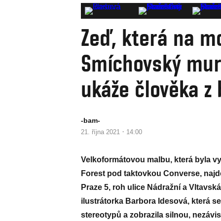
Zeď, která na mo
Smíchovský mura
ukáže člověka z
-bam-
·
21. října 2021
14:00
Velkoformátovou malbu, která byla vy
Forest pod taktovkou Converse, najd
Praze 5, roh ulice Nádražní a Vltavs
ilustrátorka Barbora Idesová, která 
stereotypů a zobrazila silnou, nezáv