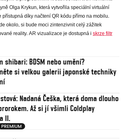
kyně Olga Krykun, která vytvořila speciální virtuální
je přístupná díky načtení QR kódu přímo na mobilu.
de okolo, si bude moci zintenzivnit celý zážitek
ované reality. AR vizualizace je dostupná i
skrze filtr
 shibari: BDSM nebo umění?
něte si velkou galerii japonské techniky
ní
rstová: Nadaná Češka, která doma dlouho
rorokem. Až si jí všimli Coldplay
a II.