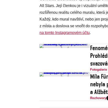
All Stars. Její členkou je i vizuální uměl
rozšířenou realitu celého muralu, která 
Každý, kdo mural navštíví, nebo jen proj
z místa a doslova se vnořit do rozpohyb
na tomto Instagramovém účtu
.
Fenomén
Prohléd
svazová
Fotogalerie
Míla Fü
nebyla p
a Alžbět
Rozhovory