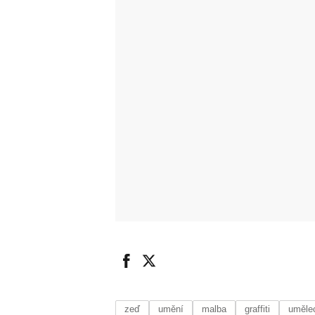
zeď
umění
malba
graffiti
umělec