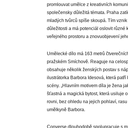
promlouvat umělce z kreativních komuni
společensky důležitá témata. Praha zat
mladých tvůrců spíše skoupá. Tím vznik 
důležitosti a má potenciál oslovit různé
veřejného prostoru a znovuobjevení jeh
Umělecké dílo má 163 metrů čtverečních
pražském Smíchově. Reaguje na celosp
obsahuje několik ženských postav s náp
ilustrátorka Barbora Idesová, která pat
scény. „Hlavním motivem díla je žena jak
šťastná a magická bytost, která usiluje 
rovni, bez ohledu na jejich pohlaví, rasu 
umělkyně Barbora.
Converse dlouhodobě spolupracuje s mlad