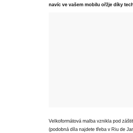
navíc ve vašem mobilu ořžje díky techn
Velkoformátová malba vznikla pod zášti
(podobná díla najdete třeba v Riu de Ja