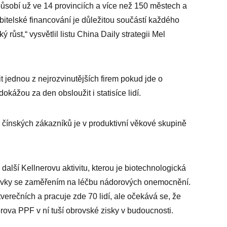
ůsobí už ve 14 provinciích a více než 150 městech a
ebitelské financování je důležitou součástí každého
růst,“ vysvětlil listu China Daily strategii Mel
jednou z nejrozvinutějších firem pokud jde o
 dokážou za den obsloužit i statisíce lidí.
h čínských zákazníků je v produktivní věkové skupině
alší Kellnerovu aktivitu, kterou je biotechnologická
ípravky se zaměřením na léčbu nádorových onemocnění.
verečních a pracuje zde 70 lidí, ale očekává se, že
rova PPF v ní tuší obrovské zisky v budoucnosti.