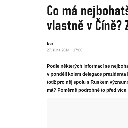
Co má nejbohatší
vlastně v Číně?
ber
·
27. října 2014
17:00
Podle některých informací se nejboha
v pondělí kolem delegace prezidenta 
totiž pro něj spolu s Ruskem významný
má? Poměrně podrobně to před více n