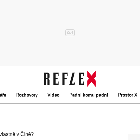
áře
Rozhovory
Video
Padni komu padni
Prostor X