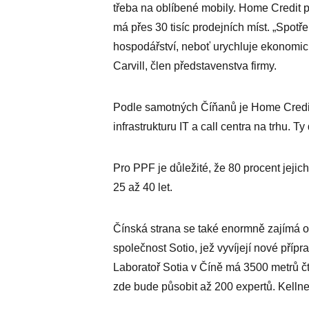
třeba na oblíbené mobily. Home Credit p
má přes 30 tisíc prodejních míst. „Spotř
hospodářství, neboť urychluje ekonomický 
Carvill, člen představenstva firmy.
Podle samotných Číňanů je Home Credit 
infrastrukturu IT a call centra na trhu. Ty
Pro PPF je důležité, že 80 procent jejic
25 až 40 let.
Čínská strana se také enormně zajímá o d
společnost Sotio, jež vyvíjejí nové př
Laboratoř Sotia v Číně má 3500 metrů čt
zde bude působit až 200 expertů. Kellne