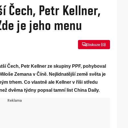
 Čech, Petr Kellner,
 Zde je jeho menu
Diskuze (
0
)
tší Čech, Petr Kellner ze skupiny PPF, pohyboval
Miloše Zemana v Číně. Nejlidnatější země světa je
m trhem. Co vlastně ale Kellner v říši středu
ež dvěma týdny popsal tamní list China Daily.