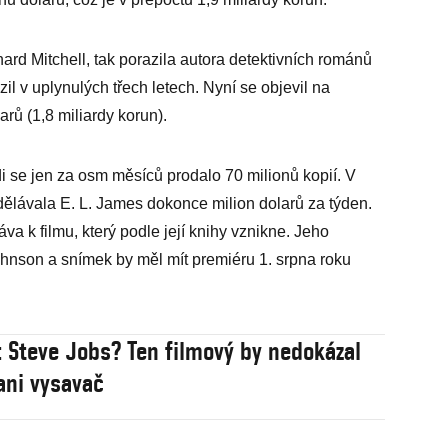
rd Mitchell, tak porazila autora detektivních románů
il v uplynulých třech letech. Nyní se objevil na
rů (1,8 miliardy korun).
di se jen za osm měsíců prodalo 70 milionů kopií. V
ydělávala E. L. James dokonce milion dolarů za týden.
va k filmu, který podle její knihy vznikne. Jeho
ohnson a snímek by měl mít premiéru 1. srpna roku
: Steve Jobs? Ten filmový by nedokázal
ani vysavač