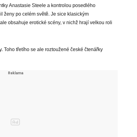
tky Anastasie Steele a kontrolou posedlého
il ženy po celém světě. Je sice klasickým
le obsahuje erotické scény, v nichž hrají velkou roli
ly. Toho třetího se ale roztoužené české čtenářky