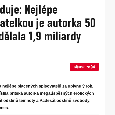
duje: Nejlépe
atelkou je autorka 50
dělala 1,9 miliardy
Diskuze (
0
)
k nejlépe placených spisovatelů za uplynulý rok.
ístila britská autorka megaúspěšných erotických
t odstínů temnoty a Padesát odstínů svobody,
ames.