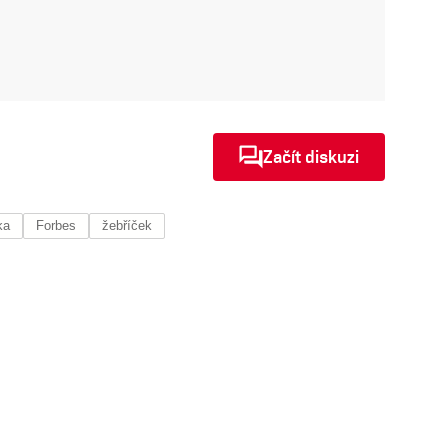
Začít diskuzi
ka
Forbes
žebříček