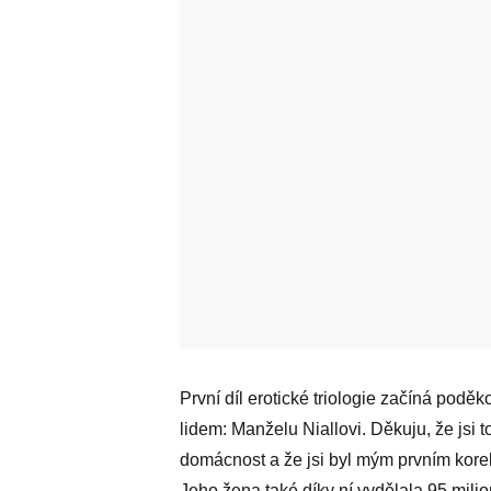
První díl erotické triologie začíná po
lidem: Manželu Niallovi. Děkuju, že jsi 
domácnost a že jsi byl mým prvním korekto
Jeho žena také díky ní vydělala 95 milio