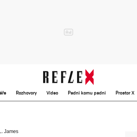
áře
Rozhovory
Video
Padni komu padni
Prostor X