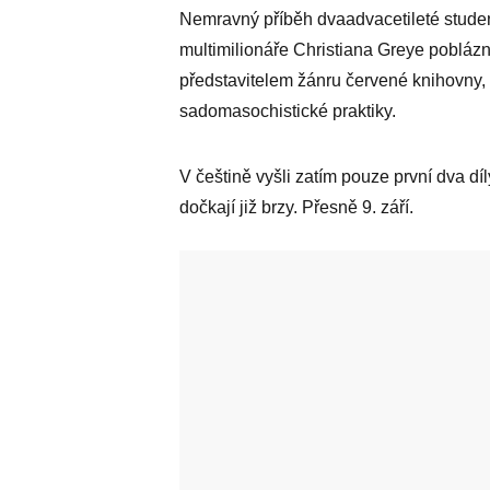
Nemravný příběh dvaadvacetileté studen
multimilionáře Christiana Greye poblázn
představitelem žánru červené knihovny, a
sadomasochistické praktiky.
V češtině vyšli zatím pouze první dva dí
dočkají již brzy. Přesně 9. září.