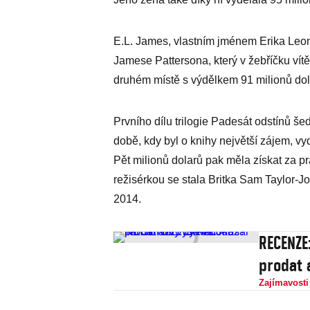
E.L. James, vlastním jménem Erika Leona
Jamese Pattersona, který v žebříčku vítěz
druhém místě s výdělkem 91 milionů dola
Prvního dílu trilogie Padesát odstínů še
době, kdy byl o knihy největší zájem, v
Pět milionů dolarů pak měla získat za prá
režisérkou se stala Britka Sam Taylor-J
2014.
RECENZE
prodat 
Zajímavosti