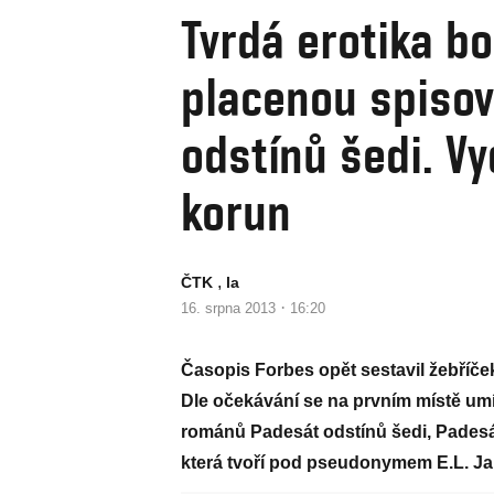
Tvrdá erotika bo
placenou spisov
odstínů šedi. Vy
korun
,
ČTK
la
·
16. srpna 2013
16:20
Časopis Forbes opět sestavil žebříče
Dle očekávání se na prvním místě um
románů Padesát odstínů šedi, Padesá
která tvoří pod pseudonymem E.L. J