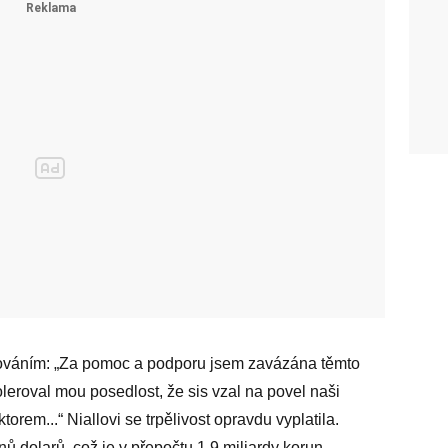
děkováním: „Za pomoc a podporu jsem zavázána těmto
toleroval mou posedlost, že sis vzal na povel naši
rem...“ Niallovi se trpělivost opravdu vyplatila.
nů dolarů, což je v přepočtu 1,9 miliardy korun.