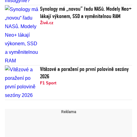
Synology má „novou“ řadu NASů. Modely Neo+
lákají výkonem, SSD a vyměnitelnou RAM
Živě.cz
Vítězové a poražení po první polovině sezóny
2026
F1 Sport