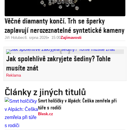
Věčné diamanty končí. Trh se šperky
zaplavují nerozeznatelné syntetické kameny
Jiří Holubec
6. srpna 2026
15:00
Zajímavosti
Jak spolehlivě zakryjete šediny? Tohle
musíte znát
Reklama
Články z jiných titulů
Smrt holčičky v Alpách: Češka zemřela při
túře s rodiči
Blesk.cz