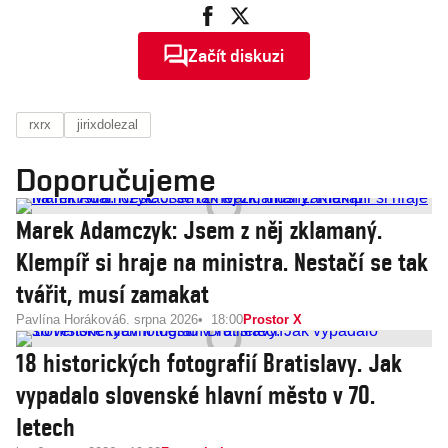
Začít diskuzi
rxrx
jirixdolezal
Doporučujeme
Marek Adamczyk: Jsem z něj zklamaný.
Klempíř si hraje na ministra. Nestačí se tak
tvářit, musí zamakat
Pavlína Horáková
6. srpna 2026
18:00
Prostor X
18 historických fotografií Bratislavy. Jak
vypadalo slovenské hlavní město v 70.
letech