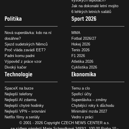
vysokých teplotách?
Jak na dokonalé letní mojito
6 lehkých letních salátů
Politika
Sport 2026
Nová superdávka: kdo na ní
MMA
dosáhne?
Fotbal 2026/27
Sjezd sudetských Němců
Hokej 2026
Proč vláda zavádí EET?
Tenis 2026
Padni komu padni
F1 2026
Výpověď z práce vzor
Atletika 2026
Divoký kačer
Cyklistika 2026
Technologie
Ekonomika
SpaceX na burze
Temu a clo
Nejlepší telefony
Spořicí účty
Nejlepší AI zdarma
Superdávka – změny
Nejlepší chytré hodinky
Chybějící roky k důchodu
Nejlepší VPN – srovnání
Minimální mzda 2027
Netflix filmy a seriály
Vedro v práci
© 2001 - 2026 Copyright
CZECH NEWS CENTER a.s.
se sídlem náměstí Marie Schmolkové 3493/1, 100 00 Praha 10 -