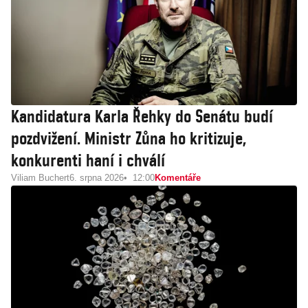
Kandidatura Karla Řehky do Senátu budí
pozdvižení. Ministr Zůna ho kritizuje,
konkurenti haní i chválí
Viliam Buchert
6. srpna 2026
12:00
Komentáře