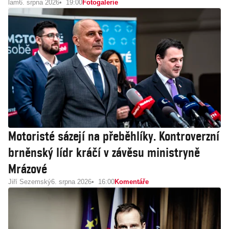
lam
6. srpna 2026
19:00
Fotogalerie
Motoristé sázejí na přeběhlíky. Kontroverzní
brněnský lídr kráčí v závěsu ministryně
Mrázové
Jiří Sezemský
6. srpna 2026
16:00
Komentáře