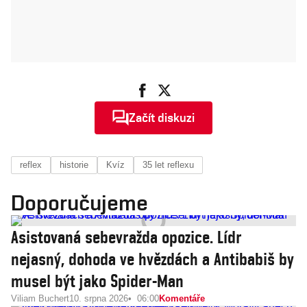
Začít diskuzi
reflex
historie
Kvíz
35 let reflexu
Doporučujeme
Asistovaná sebevražda opozice. Lídr
nejasný, dohoda ve hvězdách a Antibabiš by
musel být jako Spider-Man
Viliam Buchert
10. srpna 2026
06:00
Komentáře