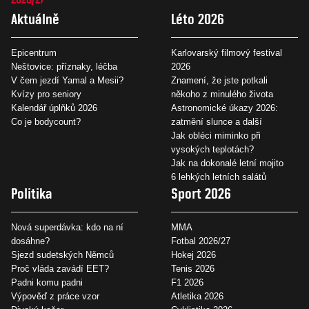
Aktuálně
Léto 2026
Epicentrum
Karlovarský filmový festival
Neštovice: příznaky, léčba
2026
V čem jezdí Yamal a Mesii?
Znamení, že jste potkali
Kvízy pro seniory
někoho z minulého života
Kalendář úplňků 2026
Astronomické úkazy 2026:
Co je bodycount?
zatmění slunce a další
Jak obléci miminko při
vysokých teplotách?
Jak na dokonalé letní mojito
6 lehkých letních salátů
Politika
Sport 2026
Nová superdávka: kdo na ní
MMA
dosáhne?
Fotbal 2026/27
Sjezd sudetských Němců
Hokej 2026
Proč vláda zavádí EET?
Tenis 2026
Padni komu padni
F1 2026
Výpověď z práce vzor
Atletika 2026