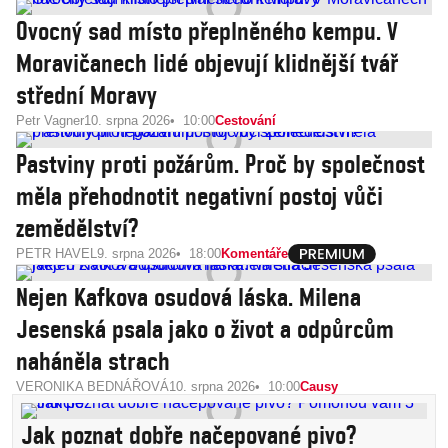
Ovocný sad místo přeplněného kempu. V
Moravičanech lidé objevují klidnější tvář
střední Moravy
Petr Vagner
10. srpna 2026
10:00
Cestování
Pastviny proti požárům. Proč by společnost
měla přehodnotit negativní postoj vůči
zemědělství?
PETR HAVEL
9. srpna 2026
18:00
Komentáře
Nejen Kafkova osudová láska. Milena
Jesenská psala jako o život a odpůrcům
naháněla strach
VERONIKA BEDNÁŘOVÁ
10. srpna 2026
10:00
Causy
Jak poznat dobře načepované pivo?