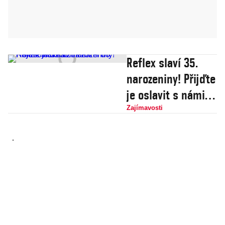
Reflex slaví 35.
narozeniny! Přijďte
je oslavit s námi
do Holešovické
Zajímavosti
tržnice