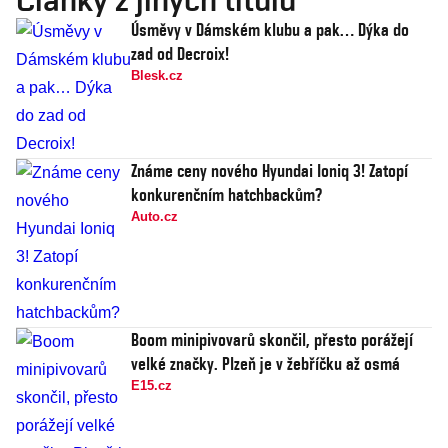
Úsměvy v Dámském klubu a pak… Dýka do
zad od Decroix!
Blesk.cz
Známe ceny nového Hyundai Ioniq 3! Zatopí
konkurenčním hatchbackům?
Auto.cz
Boom minipivovarů skončil, přesto porážejí
velké značky. Plzeň je v žebříčku až osmá
E15.cz