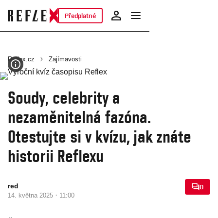
Předplatné
Reflex.cz
Zajímavosti
Soudy, celebrity a
nezaměnitelná fazóna.
Otestujte si v kvízu, jak znáte
historii Reflexu
red
0
·
14. května 2025
11:00