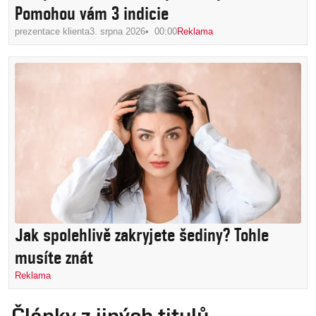
Pomohou vám 3 indicie
prezentace klienta
3. srpna 2026
00:00
Reklama
Jak spolehlivě zakryjete šediny? Tohle
musíte znát
Reklama
Články z jiných titulů