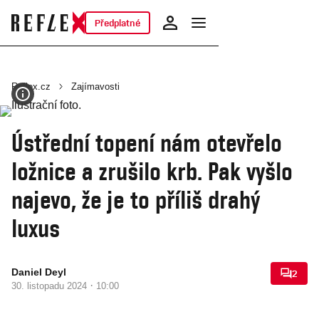
Předplatné
Reflex.cz
Zajímavosti
Ústřední topení nám otevřelo
ložnice a zrušilo krb. Pak vyšlo
najevo, že je to příliš drahý
luxus
Daniel Deyl
2
·
30. listopadu 2024
10:00