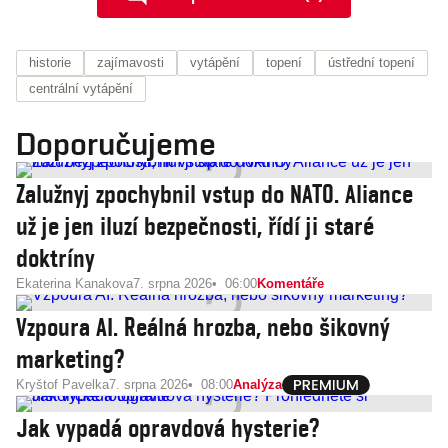
historie
zajímavosti
vytápění
topení
ústřední topení
centrální vytápění
Doporučujeme
Zalužnyj zpochybnil vstup do NATO. Aliance
už je jen iluzí bezpečnosti, řídí ji staré
doktríny
Ekaterina Kanakova
7. srpna 2026
06:00
Komentáře
Vzpoura AI. Reálná hrozba, nebo šikovný
marketing?
Kryštof Pavelka
7. srpna 2026
08:00
Analýza
Jak vypadá opravdová hysterie?