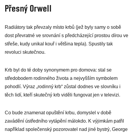
Přesný Orwell
Radiátory tak převzaly místo krbů (jež byly samy o sobě
dost převratné ve srovnání s předcházející prostou dírou ve
střeše, kudy unikal kouř i většina tepla). Spustily tak
revoluci skutečnou.
Krb byl do té doby synonymem pro domova: stal se
středobodem rodinného života a nejvyšším symbolem
pohodlí. Výraz „rodinný krb“ zůstal dodnes ve slovníku i
těch lidí, kteří skutečný krb viděli fungovat jen v televizi.
Co bude znamenat opuštění krbu, domyslel v době
zavádění ústředního vytápění málokdo. K výjimkám patřil
například společenský pozorovatel nad jiné bystrý, George