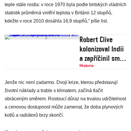
teple stále rostla: v roce 1970 byla podle britských vládních
statistik průměrná vnitřní teplota v Británii 12 stupňů,
kdežto v roce 2010 dosáhla 16,9 stupňů,“ píše list.
Robert Clive
kolonizoval Indii
a zapříčinil smrt
desítek milionů
Historie
lidí. Zabil se
Jenže nic není zadarmo. Dvojí krize, kterou představují
kapesním nožem
životní náklady a trable s klimatem, začíná tlačit
obráceným směrem. Rostoucí důraz na trvalou udržitelnost
a cenovou dostupnost může zamenat, že doba plynových
kotlů a radiátorů brzy skončí.