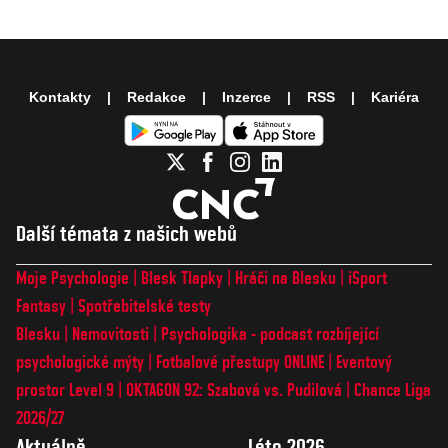
Kontakty
Redakce
Inzerce
RSS
Kariéra
Další témata z našich webů
Moje Psychologie
Blesk Tlapky
Hráči na Blesku
iSport
Fantasy
Spotřebitelské testy
Blesku
Nemovitosti
Psychologika - podcast rozbíjející
psychologické mýty
Fotbalové přestupy ONLINE
Eventový
prostor Level 9
OKTAGON 92: Szabová vs. Pudilová
Chance Liga
2026/27
Aktuálně
Léto 2026