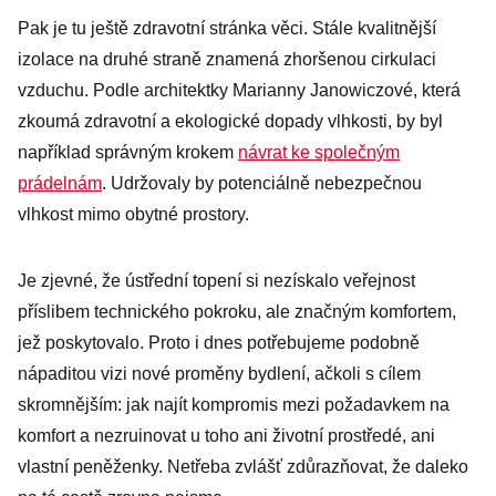
Pak je tu ještě zdravotní stránka věci. Stále kvalitnější
izolace na druhé straně znamená zhoršenou cirkulaci
vzduchu. Podle architektky Marianny Janowiczové, která
zkoumá zdravotní a ekologické dopady vlhkosti, by byl
například správným krokem
návrat ke společným
prádelnám
. Udržovaly by potenciálně nebezpečnou
vlhkost mimo obytné prostory.
Je zjevné, že ústřední topení si nezískalo veřejnost
příslibem technického pokroku, ale značným komfortem,
jež poskytovalo. Proto i dnes potřebujeme podobně
nápaditou vizi nové proměny bydlení, ačkoli s cílem
skromnějším: jak najít kompromis mezi požadavkem na
komfort a nezruinovat u toho ani životní prostředé, ani
vlastní peněženky. Netřeba zvlášť zdůrazňovat, že daleko