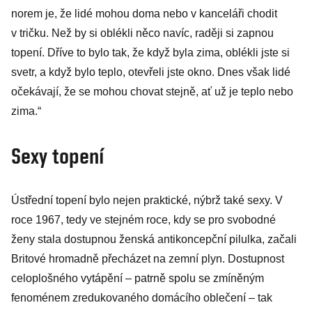
norem je, že lidé mohou doma nebo v kanceláři chodit
v tričku. Než by si oblékli něco navíc, raději si zapnou
topení. Dříve to bylo tak, že když byla zima, oblékli jste si
svetr, a když bylo teplo, otevřeli jste okno. Dnes však lidé
očekávají, že se mohou chovat stejně, ať už je teplo nebo
zima.“
Sexy topení
Ústřední topení bylo nejen praktické, nýbrž také sexy. V
roce 1967, tedy ve stejném roce, kdy se pro svobodné
ženy stala dostupnou ženská antikoncepční pilulka, začali
Britové hromadně přecházet na zemní plyn. Dostupnost
celoplošného vytápění – patrně spolu se zmíněným
fenoménem zredukovaného domácího oblečení – tak