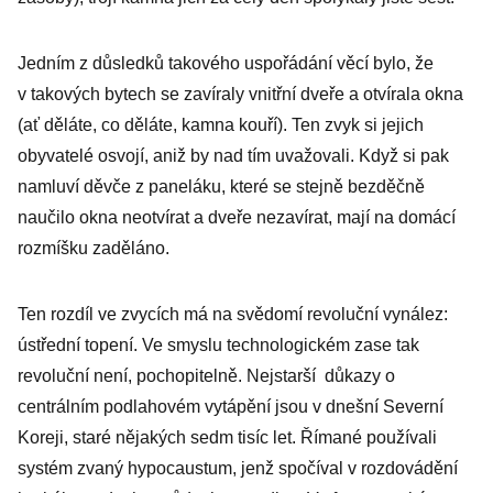
Jedním z důsledků takového uspořádání věcí bylo, že
v takových bytech se zavíraly vnitřní dveře a otvírala okna
(ať děláte, co děláte, kamna kouří). Ten zvyk si jejich
obyvatelé osvojí, aniž by nad tím uvažovali. Když si pak
namluví děvče z paneláku, které se stejně bezděčně
naučilo okna neotvírat a dveře nezavírat, mají na domácí
rozmíšku zaděláno.
Ten rozdíl ve zvycích má na svědomí revoluční vynález:
ústřední topení. Ve smyslu technologickém zase tak
revoluční není, pochopitelně. Nejstarší důkazy o
centrálním podlahovém vytápění jsou v dnešní Severní
Koreji, staré nějakých sedm tisíc let. Římané používali
systém zvaný hypocaustum, jenž spočíval v rozdovádění