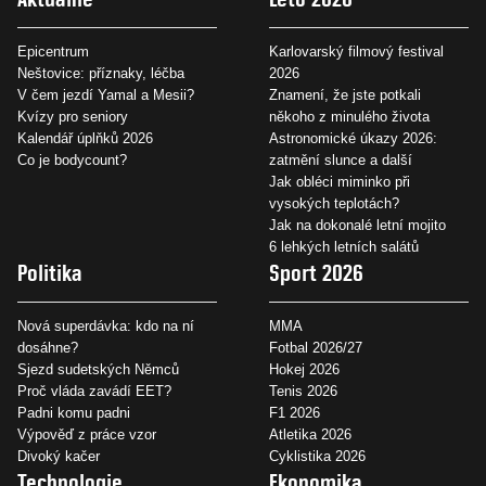
Epicentrum
Karlovarský filmový festival
Neštovice: příznaky, léčba
2026
V čem jezdí Yamal a Mesii?
Znamení, že jste potkali
Kvízy pro seniory
někoho z minulého života
Kalendář úplňků 2026
Astronomické úkazy 2026:
Co je bodycount?
zatmění slunce a další
Jak obléci miminko při
vysokých teplotách?
Jak na dokonalé letní mojito
6 lehkých letních salátů
Politika
Sport 2026
Nová superdávka: kdo na ní
MMA
dosáhne?
Fotbal 2026/27
Sjezd sudetských Němců
Hokej 2026
Proč vláda zavádí EET?
Tenis 2026
Padni komu padni
F1 2026
Výpověď z práce vzor
Atletika 2026
Divoký kačer
Cyklistika 2026
Technologie
Ekonomika