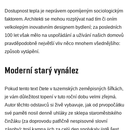
Dostupnost tepla je neprávem opomíjeným sociologickým
faktorem. Architekti se mohou rozplývat nad tím či oním
velkolepým inovativním designem bydlení; za posledních
100 let však mělo na uspořádání a užívání našich domovů
pravděpodobně největší vliv něco mnohem všednějšího:
způsob vytápění.
Moderní starý vynález
Pokud tento text čtete v tuzemských zeměpisných šířkách,
je vám důležitost topení v tuto roční dobu velmi zřejmá.
Autor těchto odstavců si živě vybavuje, jak od prvopočátku
své paměti nosil denně uhláky ze sklepa staroměstského
činžáku (za doprovodu patřičně nespisovné slovní
zásoby); trojí kamna jich za celý den spolykaly jistě šest.