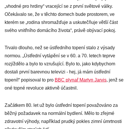
tři čtvrtiny
„vhodné pro hrdiny“ vracející se z první světové války.
obyvatel
Očekávalo se, že v těchto domech bude prostorem, ve
Československ
kterém se „rodina shromažďuje a uskutečňuje větší část
a
svého vnitřního domácího života“, právě obývací pokoj.
Trvalo dlouho, než se ústředního topení stalo z výsady
normou. „Ústřední vytápění se v 60. a 70. letech teprve
rozjíždělo a bylo to vzrušující. Bylo to, jako kdybychom
dostali první barevnou televizi - hej, já mám ústřední
topení!“ popisoval to pro
BBC plynař Martyn Jarvis
, jenž se
oné topné revoluce aktivně účastnil.
Začátkem 80. let už bylo ústřední topení považováno za
běžný požadavek na normální bydlení. Mělo to zřejmé
zdravotní výhody, například prudký pokles zimní úmrtnosti