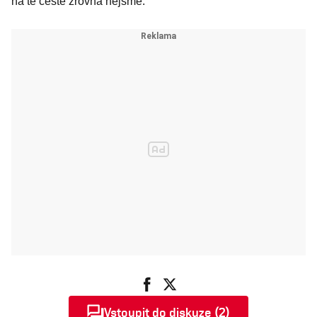
na té cestě zrovna nejsme.
Vstoupit do diskuze (2)