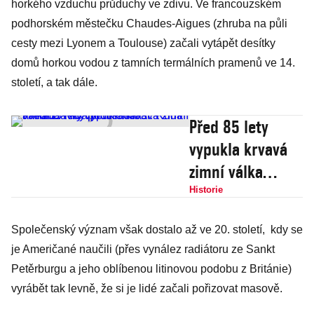
horkého vzduchu průduchy ve zdivu. Ve francouzském
podhorském městečku Chaudes-Aigues (zhruba na půli
cesty mezi Lyonem a Toulouse) začali vytápět desítky
domů horkou vodou z tamních termálních pramenů ve 14.
století, a tak dále.
Před 85 lety
vypukla krvavá
zimní válka
Davida proti
Historie
Goliáši. Rudá
Společenský význam však dostalo až ve 20. století, kdy se
armáda Finy
je Američané naučili (přes vynález radiátoru ze Sankt
podcenila
Petěrburgu a jeho oblíbenou litinovou podobu z Británie)
vyrábět tak levně, že si je lidé začali pořizovat masově.