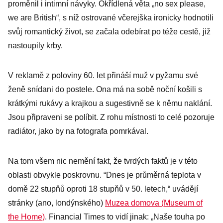
proměnil i intimní návyky. Okřídlená věta „no sex please,
we are British“, s níž ostrované včerejška ironicky hodnotili
svůj romantický život, se začala odebírat po téže cestě, již
nastoupily krby.
V reklamě z poloviny 60. let přináší muž v pyžamu své
ženě snídani do postele. Ona má na sobě noční košili s
krátkými rukávy a krajkou a sugestivně se k němu naklání.
Jsou připraveni se políbit. Z rohu místnosti to celé pozoruje
radiátor, jako by na fotografa pomrkával.
Na tom všem nic nemění fakt, že tvrdých faktů je v této
oblasti obvykle poskrovnu. “Dnes je průměrná teplota v
domě 22 stupňů oproti 18 stupňů v 50. letech,“ uvádějí
stránky (ano, londýnského)
Muzea domova (Museum of
the Home)
. Financial Times to vidí jinak: „Naše touha po