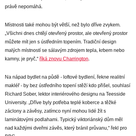
právě nepomáhá.
Místnosti také mohou být větší, než bylo dříve zvykem.
„Všichni dnes chtějí otevřený prostor, ale otevřený prostor
můžete mít jen s ústředním topením. Tradiční design
malých místností se sálavým zdrojem tepla, krbem nebo
kamny, je pryč,“
říká znovu Charrington
.
Na nápad bydlet na půdě - loftové bydlení, řekne realitní
makléř - by bez ústředního topení stěží kdo přišel, souhlasí
Richard Sober, lektor interiérového designu na Teesside
University. „Dříve byly potřeba teplé koberce a těžké
záclony a závěsy, zatímco nyní mohou lidé žít s
laminátovými podlahami. Typický viktoriánský dům měl
nad každými dveřmi závěs, který bránil průvanu,“ řekl pro