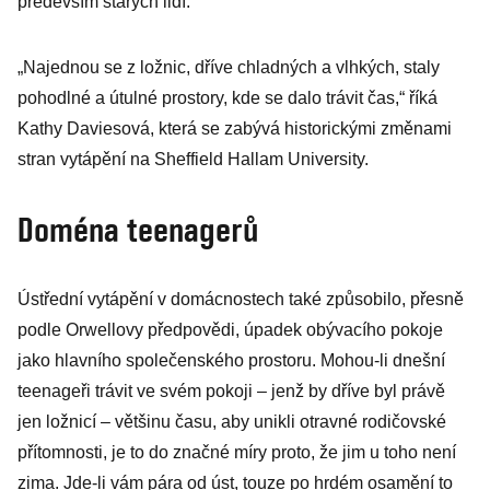
především starých lidí.
„Najednou se z ložnic, dříve chladných a vlhkých, staly
pohodlné a útulné prostory, kde se dalo trávit čas,“ říká
Kathy Daviesová, která se zabývá historickými změnami
stran vytápění na Sheffield Hallam University.
Doména teenagerů
Ústřední vytápění v domácnostech také způsobilo, přesně
podle Orwellovy předpovědi, úpadek obývacího pokoje
jako hlavního společenského prostoru. Mohou-li dnešní
teenageři trávit ve svém pokoji – jenž by dříve byl právě
jen ložnicí – většinu času, aby unikli otravné rodičovské
přítomnosti, je to do značné míry proto, že jim u toho není
zima. Jde-li vám pára od úst, touze po hrdém osamění to