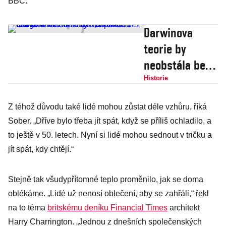
BBC.
Darwinova
teorie by
neobstála bez
Gregora
Historie
Mendela. Co
Z téhož důvodu také lidé mohou zůstat déle vzhůru, říká
dalšího nevíte
Sober. „Dříve bylo třeba jít spát, když se příliš ochladilo, a
o slavné knize
to ještě v 50. letech. Nyní si lidé mohou sednout v tričku a
„O původu
jít spát, kdy chtějí.“
druhů“?
Stejně tak všudypřítomné teplo proměnilo, jak se doma
oblékáme. „Lidé už nenosí oblečení, aby se zahřáli,“ řekl
na to téma
britskému deníku Financial Times
architekt
Harry Charrington. „Jednou z dnešních společenských