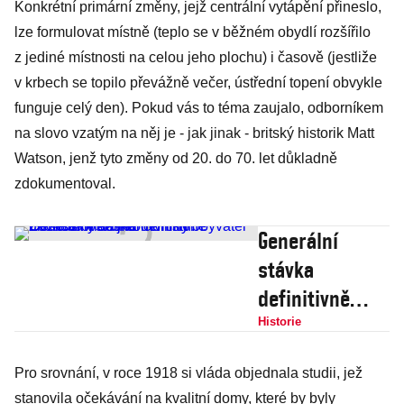
Konkrétní primární změny, jejž centrální vytápění přineslo,
lze formulovat místně (teplo se v běžném obydlí rozšířilo
z jediné místnosti na celou jeho plochu) i časově (jestliže
v krbech se topilo převážně večer, ústřední topení obvykle
funguje celý den). Pokud vás to téma zaujalo, odborníkem
na slovo vzatým na něj je - jak jinak - britský historik Matt
Watson, jenž tyto změny od 20. do 70. let důkladně
zdokumentoval.
Generální
stávka
definitivně
ukončila vládu
Historie
komunistů.
Pro srovnání, v roce 1918 si vláda objednala studii, jež
Zúčastnily se jí
stanovila očekávání na kvalitní domy, které by byly