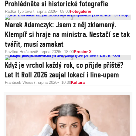
Prohlédněte si historické fotografie
Radka Typltová
7. srpna 2026
09:00
Fotogalerie
Marek Adamczyk: Jsem z něj zklamaný.
Klempíř si hraje na ministra. Nestačí se tak
tvářit, musí zamakat
Pavlína Horáková
6. srpna 2026
18:00
Prostor X
Když je vrchol každý rok, co přijde příště?
Let It Roll 2026 zaujal lokací i line-upem
František Weiss
7. srpna 2026
10:00
Kultura