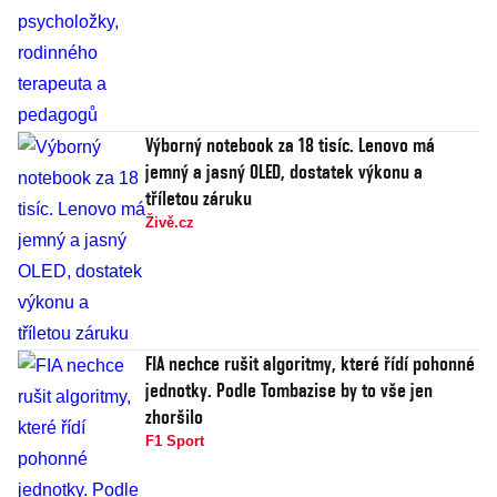
Výborný notebook za 18 tisíc. Lenovo má
jemný a jasný OLED, dostatek výkonu a
tříletou záruku
Živě.cz
FIA nechce rušit algoritmy, které řídí pohonné
jednotky. Podle Tombazise by to vše jen
zhoršilo
F1 Sport