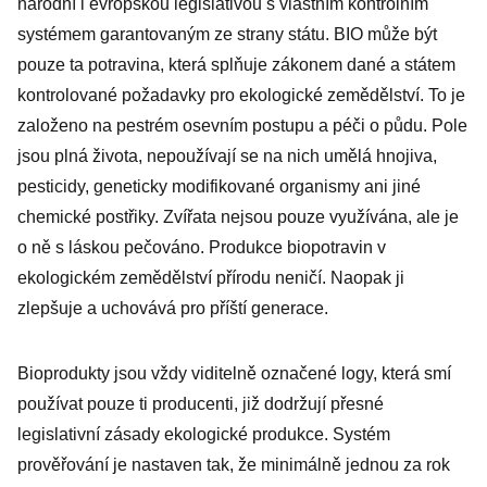
národní i evropskou legislativou s vlastním kontrolním
systémem garantovaným ze strany státu. BIO může být
pouze ta potravina, která splňuje zákonem dané a státem
kontrolované požadavky pro ekologické zemědělství. To je
založeno na pestrém osevním postupu a péči o půdu. Pole
jsou plná života, nepoužívají se na nich umělá hnojiva,
pesticidy, geneticky modifikované organismy ani jiné
chemické postřiky. Zvířata nejsou pouze využívána, ale je
o ně s láskou pečováno. Produkce biopotravin v
ekologickém zemědělství přírodu neničí. Naopak ji
zlepšuje a uchovává pro příští generace.
Bioprodukty jsou vždy viditelně označené logy, která smí
používat pouze ti producenti, již dodržují přesné
legislativní zásady ekologické produkce. Systém
prověřování je nastaven tak, že minimálně jednou za rok