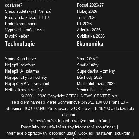
dosáhne?
Fotbal 2026/27
Sjezd sudetských Němců
Hokej 2026
Proč vláda zavádí EET?
Tenis 2026
Padni komu padni
F1 2026
Výpověď z práce vzor
Atletika 2026
Divoký kačer
Cyklistika 2026
Technologie
Ekonomika
SpaceX na burze
Smrt OSVČ
Nejlepší telefony
Spořicí účty
Nejlepší AI zdarma
Superdávka – změny
Nejlepší chytré hodinky
Důchody 2027
Nejlepší VPN – srovnání
Minimální mzda 2027
Netflix filmy a seriály
Senior Pas – slevy
© 2001 - 2026 Copyright
CZECH NEWS CENTER a.s.
se sídlem náměstí Marie Schmolkové 3493/1, 100 00 Praha 10 -
Strašnice, IČO: 02346826, zapsána v OR, sp.zn. B 19490 a dodavatelé
obsahu
Autorská práva k publikovaným materiálům
Podmínky pro užívání služby informační společnosti
Informace o zpracování osobních údajů
Cookies
Nastavení soukromí