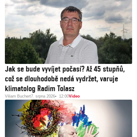
Jak se bude vyvíjet počasí? Až 45 stupňů,
což se dlouhodobě nedá vydržet, varuje
klimatolog Radim Tolasz
Viliam Buchert
7. srpna 2026
12:00
Video