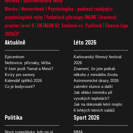
Fantasy
Spotřebitelské testy
Blesku
Nemovitosti
Psychologika - podcast rozbíjející
psychologické mýty
Fotbalové přestupy ONLINE
Eventový
prostor Level 9
OKTAGON 92: Szabová vs. Pudilová
Chance Liga
2026/27
Aktuálně
Léto 2026
Epicentrum
Karlovarský filmový festival
Neštovice: příznaky, léčba
2026
V čem jezdí Yamal a Mesii?
Znamení, že jste potkali
Kvízy pro seniory
někoho z minulého života
Kalendář úplňků 2026
Astronomické úkazy 2026:
Co je bodycount?
zatmění slunce a další
Jak obléci miminko při
vysokých teplotách?
Jak na dokonalé letní mojito
6 lehkých letních salátů
Politika
Sport 2026
Nová superdávka: kdo na ní
MMA