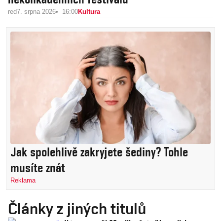
red
7. srpna 2026
16:00
Kultura
Jak spolehlivě zakryjete šediny? Tohle
musíte znát
Reklama
Články z jiných titulů