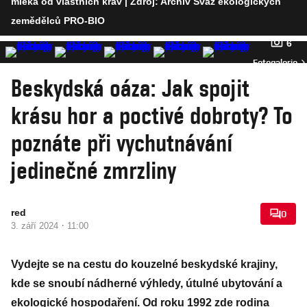
mléka od vlastních krav
| Zdroj: Archiv Svaz ekologických
zemědělců PRO-BIO
6
Fotogalerie
Beskydská oáza: Jak spojit
krásu hor a poctivé dobroty? To
poznáte při vychutnávání
jedinečné zmrzliny
red
0
·
3. září 2024
11:00
Vydejte se na cestu do kouzelné beskydské krajiny,
kde se snoubí nádherné výhledy, útulné ubytování a
ekologické hospodaření. Od roku 1992 zde rodina