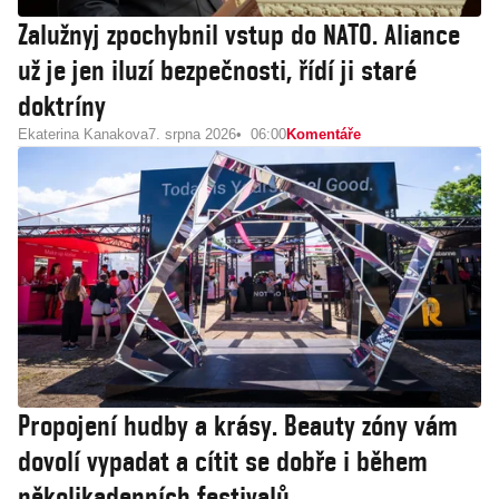
Zalužnyj zpochybnil vstup do NATO. Aliance
už je jen iluzí bezpečnosti, řídí ji staré
doktríny
Ekaterina Kanakova
7. srpna 2026
06:00
Komentáře
Propojení hudby a krásy. Beauty zóny vám
dovolí vypadat a cítit se dobře i během
několikadenních festivalů