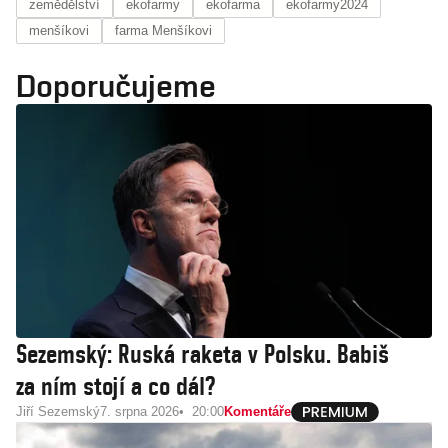
zemědělství
ekofarmy
ekofarma
ekofarmy2024
menšíkovi
farma Menšíkovi
Doporučujeme
Sezemský: Ruská raketa v Polsku. Babiš
za ním stojí a co dál?
Jiří Sezemský
7. srpna 2026
20:00
Komentáře