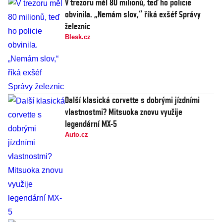
V trezoru měl 80 milionů, teď ho policie
obvinila. „Nemám slov,“ říká exšéf Správy
železnic
Blesk.cz
Další klasická corvette s dobrými jízdními
vlastnostmi? Mitsuoka znovu využije
legendární MX-5
Auto.cz