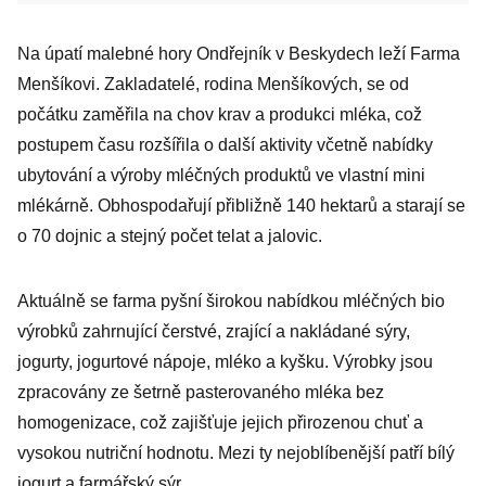
Na úpatí malebné hory Ondřejník v Beskydech leží Farma
Menšíkovi. Zakladatelé, rodina Menšíkových, se od
počátku zaměřila na chov krav a produkci mléka, což
postupem času rozšířila o další aktivity včetně nabídky
ubytování a výroby mléčných produktů ve vlastní mini
mlékárně. Obhospodařují přibližně 140 hektarů a starají se
o 70 dojnic a stejný počet telat a jalovic.
Aktuálně se farma pyšní širokou nabídkou mléčných bio
výrobků zahrnující čerstvé, zrající a nakládané sýry,
jogurty, jogurtové nápoje, mléko a kyšku. Výrobky jsou
zpracovány ze šetrně pasterovaného mléka bez
homogenizace, což zajišťuje jejich přirozenou chuť a
vysokou nutriční hodnotu. Mezi ty nejoblíbenější patří bílý
jogurt a farmářský sýr.