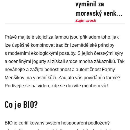
vyměnil za
moravský venkov.
V Šanově vznikla
Zajímavosti
opravdu Živá
Právě majitelé stojící za farmou jsou příkladem toho, jak
farma
lze úspěšně kombinovat tradiční zemědělské principy
s moderními ekologickými postupy. S jejich čerstvými sýry
a oceněnými jogurty si získali srdce mnoha zákazníků. Tak
neváhejte a zažijte pohostinnost a autentičnost Farmy
Menšíkovi na vlastní kůži. Zaujalo vás povídání o farmě?
Podívejte se na video, kde se dozvíte mnohem víc!
Co je BIO?
BIO je certifikovaný systém hospodaření podložený