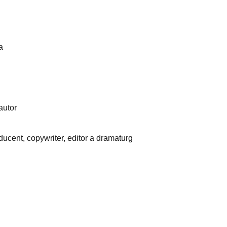
a
autor
ducent, copywriter, editor a dramaturg