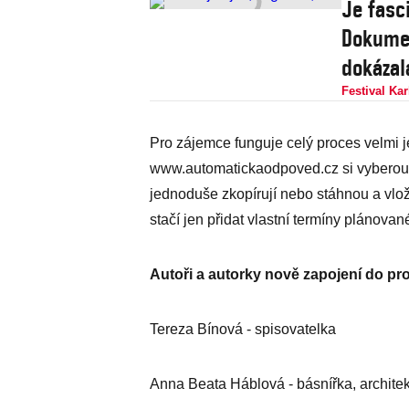
Je fasc
Dokumen
dokázala
Festival Ka
Pro zájemce funguje celý proces velmi j
www.automatickaodpoved.cz si vyberou něk
jednoduše zkopírují nebo stáhnou a vlo
stačí jen přidat vlastní termíny pláno
Autoři a autorky nově zapojení do pro
Tereza Bínová - spisovatelka
Anna Beata Háblová - básnířka, architek