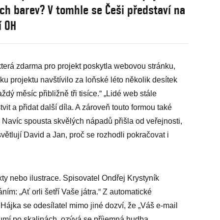
ch barev? V tomhle se Češi představí na
í OH
 která zdarma pro projekt poskytla webovou stránku,
ku projektu navštívilo za loňské léto několik desítek
aždý měsíc přibližně tři tisíce.“ „Lidé web stále
vit a přidat další díla. A zároveň touto formou také
. Navíc spousta skvělých nápadů přišla od veřejnosti,
větlují David a Jan, proč se rozhodli pokračovat i
ty nebo ilustrace. Spisovatel Ondřej Krystyník
ím: „Ať orli šetří Vaše játra.“ Z automatické
ájka se odesílatel mimo jiné dozví, že „Váš e-mail
 šumí po skalinách, ozývá se příjemná hudba