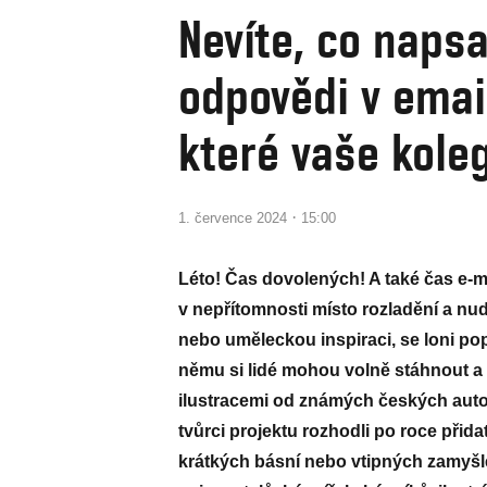
Nevíte, co naps
odpovědi v email
které vaše koleg
·
1. července 2024
15:00
Léto! Čas dovolených! A také čas e
v nepřítomnosti místo rozladění a nu
nebo uměleckou inspiraci, se loni po
němu si lidé mohou volně stáhnout a na
ilustracemi od známých českých autor
tvůrci projektu rozhodli po roce přida
krátkých básní nebo vtipných zamyšl