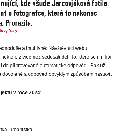
inující, kde všude Jarcovjáková fotila.
t o fotografce, která to nakonec
. Prorazila.
rlovy Vary
ednoduše a intuitivně: Návštěvníci webu
teré z více než šedesáti děl. To, které se jim líbí,
ží do připravované automatické odpovědi. Pak už
vané dovolené a odpověď obvyklým způsobem nastavit.
jektu v roce 2024:
tka, urbanistka