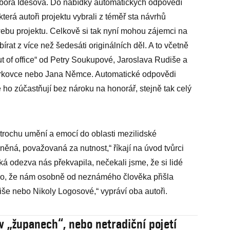
bora Idesová. Do nabídky automatických odpovědí
která autoři projektu vybrali z téměř sta návrhů
webu projektu. Celkově si tak nyní mohou zájemci na
at z více než šedesáti originálních děl. A to včetně
ut of office“ od Petry Soukupové, Jaroslava Rudiše a
orkovce nebo Jana Němce. Automatické odpovědi
e ho zúčastňují bez nároku na honorář, stejně tak celý
 trochu umění a emocí do oblasti mezilidské
ěná, považovaná za nutnost,“ říkají na úvod tvůrci
ká odezva nás překvapila, nečekali jsme, že si lidé
valo, že nám osobně od neznámého člověka přišla
še nebo Nikoly Logosové,“ vypráví oba autoři.
v „županech“, nebo netradiční pojetí