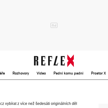
áře
Rozhovory
Video
Padni komu padni
Prostor X