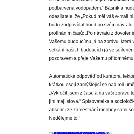
podbarvená vodopádem.“ Básník a hudeb
odesílatele, že „Pokud měl váš e-mail hla
budu zodpovídat hned po svém návratu.“
prolínáním časů: „Po návratu z dovolen
Vašemu budoucímu já na zprávu, která v
setkání našich budoucích já ve sdíleném
pozdravem a přeje Vašemu přítomnému j
Automatická odpověď od kurátora, lekto
krátkou esejí zamýšlející se nad rolí um
„Vykročil jsem z času a na vaši zprávu t
jiní mají slova.“ Spisovatelka a sociol
absenci ze zaměstnání mnohdy sami so
Nedělejme to.“