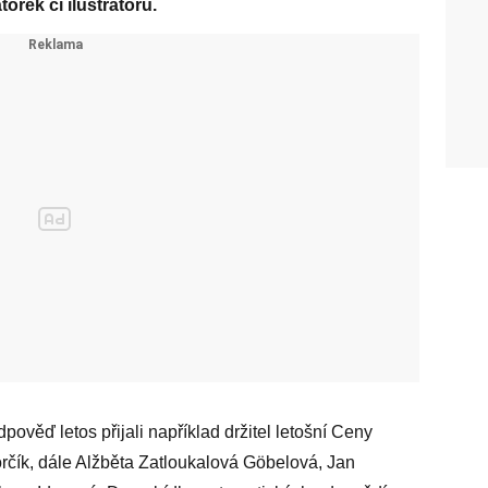
torek či ilustrátorů.
ověď letos přijali například držitel letošní Ceny
orčík, dále Alžběta Zatloukalová Göbelová, Jan