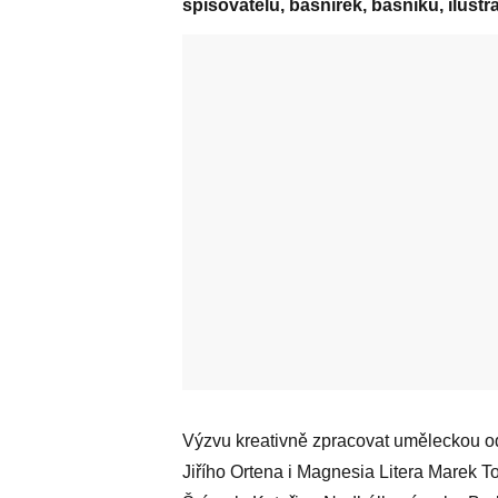
spisovatelů, básnířek, básníků, ilustrá
Výzvu kreativně zpracovat uměleckou odp
Jiřího Ortena i Magnesia Litera Marek T