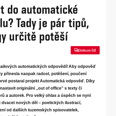
at do automatické
u? Tady je pár tipů,
y určitě potěší
Diskuze (
0
)
-mailových automatických odpovědí! Aby odpověď
dy přinesla naopak radost, potěšení, poučení
prvé postaral projekt Automatická odpověď. Díky
stavit originální „out of office“ s texty či
ů a autorek. Pro velký ohlas a úspěch se nyní
t dvacet nových děl – poetických ilustrací,
ení od dalších tuzemských spisovatelek,