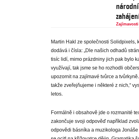
národní
zahájen
Zajímavosti
Martin Hakl ze společnosti Solidpixels,
dodává i čísla: „Dle našich odhadů strán
tisíc lidí, mimo prázdniny jich pak bylo k
využívají, tak jsme se ho rozhodli občerst
upozornit na zajímavé tvůrce a tvůrkyně
takže zveřejňujeme i některé z nich,“ vys
letos.
Formálně i obsahově jde o rozmanité tex
zakončuje svoji odpověď například zvolán
odpovědi básníka a muzikologa Jonáše H
se ocitl na křižovatce dějin. Gramatika