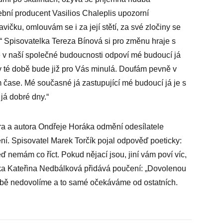
ní producent Vasilios Chaleplis upozorní
vičku, omlouvám se i za její stětí, za své zločiny se
 Spisovatelka Tereza Bínová si pro změnu hraje s
é v naší společné budoucnosti odpoví mé budoucí já
 té době bude již pro Vás minulá. Doufám pevně v
 čase. Mé současné já zastupující mé budoucí já je s
á dobré dny.“
ra a autora Ondřeje Horáka odmění odesílatele
ění. Spisovatel Marek Torčík pojal odpověď poeticky:
eď nemám co říct. Pokud nějací jsou, jiní vám poví víc,
ožka Kateřina Nedbálková přidává poučení: „Dovolenou
bě nedovolíme a to samé očekáváme od ostatních.