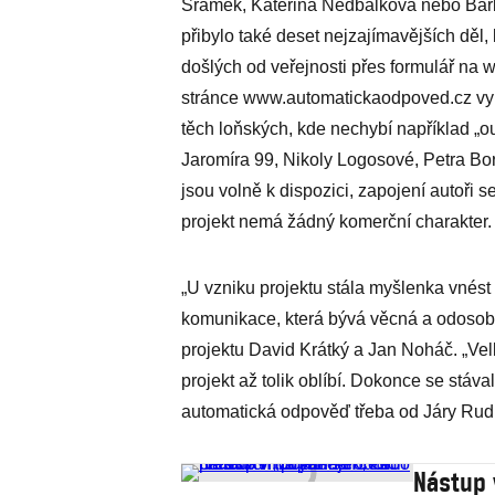
Šrámek, Kateřina Nedbálková nebo Bar
přibylo také deset nejzajímavějších děl, 
došlých od veřejnosti přes formulář na 
stránce www.automatickaodpoved.cz vybír
těch loňských, kde nechybí například „o
Jaromíra 99, Nikoly Logosové, Petra B
jsou volně k dispozici, zapojení autoři s
projekt nemá žádný komerční charakter.
„U vzniku projektu stála myšlenka vnést
komunikace, která bývá věcná a odosobn
projektu David Krátký a Jan Noháč. „Vel
projekt až tolik oblíbí. Dokonce se stá
automatická odpověď třeba od Járy Rudi
Nástup 