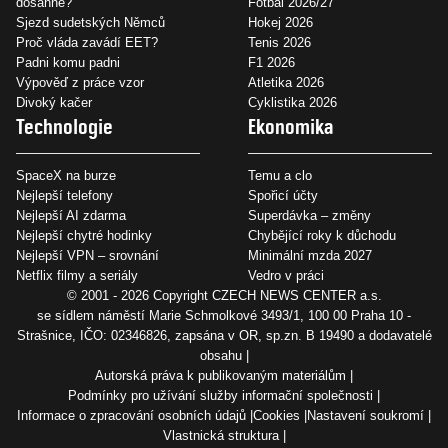
dosáhne?
Fotbal 2026/27
Sjezd sudetských Němců
Hokej 2026
Proč vláda zavádí EET?
Tenis 2026
Padni komu padni
F1 2026
Výpověď z práce vzor
Atletika 2026
Divoký kačer
Cyklistika 2026
Technologie
Ekonomika
SpaceX na burze
Temu a clo
Nejlepší telefony
Spořicí účty
Nejlepší AI zdarma
Superdávka – změny
Nejlepší chytré hodinky
Chybějící roky k důchodu
Nejlepší VPN – srovnání
Minimální mzda 2027
Netflix filmy a seriály
Vedro v práci
© 2001 - 2026 Copyright
CZECH NEWS CENTER a.s.
se sídlem náměstí Marie Schmolkové 3493/1, 100 00 Praha 10 -
Strašnice, IČO: 02346826, zapsána v OR, sp.zn. B 19490 a dodavatelé
obsahu
Autorská práva k publikovaným materiálům
Podmínky pro užívání služby informační společnosti
Informace o zpracování osobních údajů
Cookies
Nastavení soukromí
Vlastnická struktura