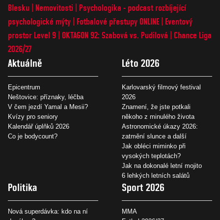
Blesku
Nemovitosti
Psychologika - podcast rozbíjející
psychologické mýty
Fotbalové přestupy ONLINE
Eventový
prostor Level 9
OKTAGON 92: Szabová vs. Pudilová
Chance Liga
2026/27
Aktuálně
Léto 2026
Epicentrum
Karlovarský filmový festival
Neštovice: příznaky, léčba
2026
V čem jezdí Yamal a Mesii?
Znamení, že jste potkali
Kvízy pro seniory
někoho z minulého života
Kalendář úplňků 2026
Astronomické úkazy 2026:
Co je bodycount?
zatmění slunce a další
Jak obléci miminko při
vysokých teplotách?
Jak na dokonalé letní mojito
6 lehkých letních salátů
Politika
Sport 2026
Nová superdávka: kdo na ní
MMA