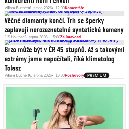
konkurenti haní i chválí
Viliam Buchert
6. srpna 2026
12:00
Komentáře
Věčné diamanty končí. Trh se šperky
zaplavují nerozeznatelné syntetické kameny
Jiří Holubec
6. srpna 2026
15:00
Zajímavosti
Brzo může být v ČR 45 stupňů. Až s takovými
extrémy jsme nepočítali, říká klimatolog
Tolasz
Viliam Buchert
6. srpna 2026
13:00
Rozhovory