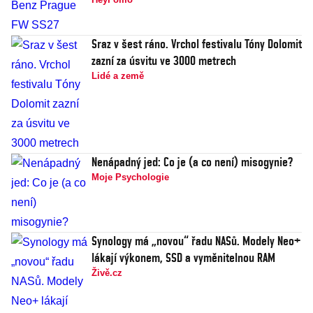
Sraz v šest ráno. Vrchol festivalu Tóny Dolomit
zazní za úsvitu ve 3000 metrech
Lidé a země
Nenápadný jed: Co je (a co není) misogynie?
Moje Psychologie
Synology má „novou“ řadu NASů. Modely Neo+
lákají výkonem, SSD a vyměnitelnou RAM
Živě.cz