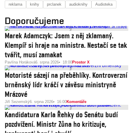
reklama
knihy
prclanek
audioknihy
Audioteka
Doporučujeme
Marek Adamczyk: Jsem z něj zklamaný.
Klempíř si hraje na ministra. Nestačí se tak
tvářit, musí zamakat
Pavlína Horáková
6. srpna 2026
18:00
Prostor X
Motoristé sázejí na přeběhlíky. Kontroverzní
brněnský lídr kráčí v závěsu ministryně
Mrázové
Jiří Sezemský
6. srpna 2026
16:00
Komentáře
Kandidatura Karla Řehky do Senátu budí
pozdvižení. Ministr Zůna ho kritizuje,