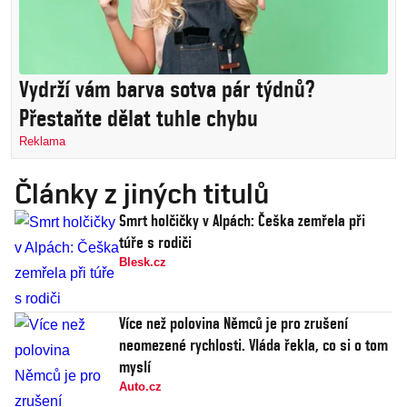
Vydrží vám barva sotva pár týdnů?
Přestaňte dělat tuhle chybu
Reklama
Články z jiných titulů
Smrt holčičky v Alpách: Češka zemřela při
túře s rodiči
Blesk.cz
Více než polovina Němců je pro zrušení
neomezené rychlosti. Vláda řekla, co si o tom
myslí
Auto.cz