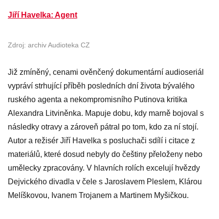
Jiří Havelka: Agent
Zdroj: archiv Audioteka CZ
Již zmíněný, cenami ověnčený dokumentární audioseriál
vypráví strhující příběh posledních dní života bývalého
ruského agenta a nekompromisního Putinova kritika
Alexandra Litviněnka. Mapuje dobu, kdy marně bojoval s
následky otravy a zároveň pátral po tom, kdo za ní stojí.
Autor a režisér Jiří Havelka s posluchači sdílí i citace z
materiálů, které dosud nebyly do češtiny přeloženy nebo
umělecky zpracovány. V hlavních rolích excelují hvězdy
Dejvického divadla v čele s Jaroslavem Pleslem, Klárou
Melíškovou, Ivanem Trojanem a Martinem Myšičkou.