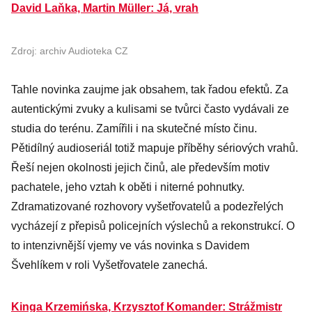
David Laňka, Martin Müller: Já, vrah
Zdroj: archiv Audioteka CZ
Tahle novinka zaujme jak obsahem, tak řadou efektů. Za
autentickými zvuky a kulisami se tvůrci často vydávali ze
studia do terénu. Zamířili i na skutečné místo činu.
Pětidílný audioseriál totiž mapuje příběhy sériových vrahů.
Řeší nejen okolnosti jejich činů, ale především motiv
pachatele, jeho vztah k oběti i niterné pohnutky.
Zdramatizované rozhovory vyšetřovatelů a podezřelých
vycházejí z přepisů policejních výslechů a rekonstrukcí. O
to intenzivnější vjemy ve vás novinka s Davidem
Švehlíkem v roli Vyšetřovatele zanechá.
Kinga Krzemińska, Krzysztof Komander: Strážmistr