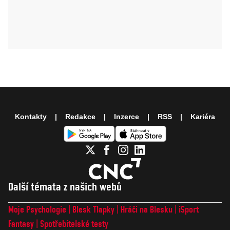
Kontakty
Redakce
Inzerce
RSS
Kariéra
Další témata z našich webů
Moje Psychologie
Blesk Tlapky
Hráči na Blesku
iSport
Fantasy
Spotřebitelské testy