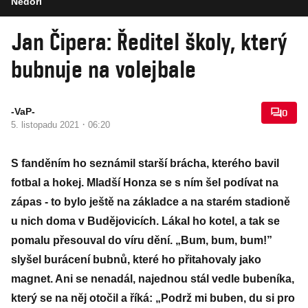
Nedori
Jan Čipera: Ředitel školy, který
bubnuje na volejbale
-VaP-
0
·
5. listopadu 2021
06:20
S fanděním ho seznámil starší brácha, kterého bavil
fotbal a hokej. Mladší Honza se s ním šel podívat na
zápas - to bylo ještě na základce a na starém stadioně
u nich doma v Budějovicích. Lákal ho kotel, a tak se
pomalu přesouval do víru dění. „Bum, bum, bum!”
slyšel burácení bubnů, které ho přitahovaly jako
magnet. Ani se nenadál, najednou stál vedle bubeníka,
který se na něj otočil a říká: „Podrž mi buben, du si pro