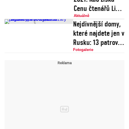
Cenu čtenářů Lidé
a Země? Hlasujte i
Aktuálně
Nejdivnější domy,
vy!
které najdete jen v
Rusku: 13 patrová
chatrč a další
Fotogalerie
bizáry