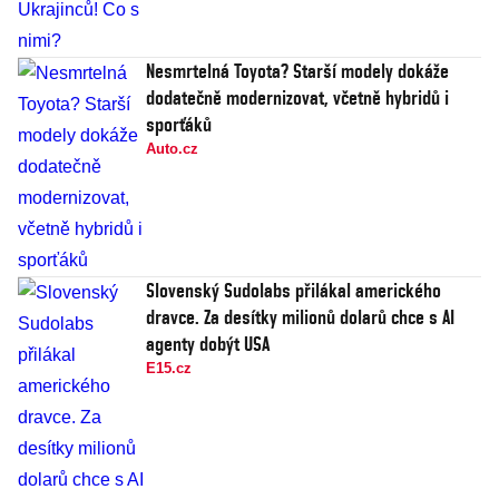
Nesmrtelná Toyota? Starší modely dokáže
dodatečně modernizovat, včetně hybridů i
sporťáků
Auto.cz
Slovenský Sudolabs přilákal amerického
dravce. Za desítky milionů dolarů chce s AI
agenty dobýt USA
E15.cz