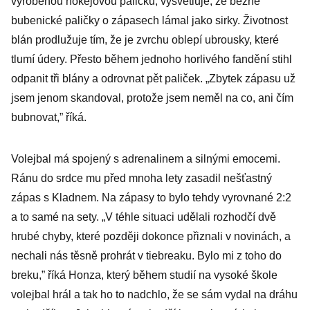
vyrobenou hokejovou paličku, vysvětluje, že běžné
bubenické paličky o zápasech lámal jako sirky. Životnost
blán prodlužuje tím, že je zvrchu oblepí ubrousky, které
tlumí údery. Přesto během jednoho horlivého fandění stihl
odpanit tři blány a odrovnat pět paliček. „Zbytek zápasu už
jsem jenom skandoval, protože jsem neměl na co, ani čím
bubnovat,” říká.
Volejbal má spojený s adrenalinem a silnými emocemi.
Ránu do srdce mu před mnoha lety zasadil nešťastný
zápas s Kladnem. Na zápasy to bylo tehdy vyrovnané 2:2
a to samé na sety. „V téhle situaci udělali rozhodčí dvě
hrubé chyby, které později dokonce přiznali v novinách, a
nechali nás těsně prohrát v tiebreaku. Bylo mi z toho do
breku,” říká Honza, který během studií na vysoké škole
volejbal hrál a tak ho to nadchlo, že se sám vydal na dráhu