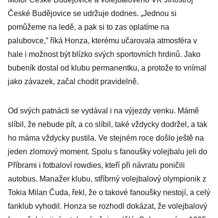
České Budějovice se udržuje dodnes. „Jednou si
pomůžeme na ledě, a pak si to zas oplatíme na
palubovce,” říká Honza, kterému učarovala atmosféra v
hale i možnost být blízko svých sportovních hrdinů. Jako
bubeník dostal od klubu permanentku, a protože to vnímal
jako závazek, začal chodit pravidelně.
Od svých patnácti se vydával i na výjezdy venku. Mámě
slíbil, že nebude pít, a co slíbil, také vždycky dodržel, a tak
ho máma vždycky pustila. Ve stejném roce došlo ještě na
jeden zlomový moment. Spolu s fanoušky volejbalu jeli do
Příbrami i fotbaloví rowdies, kteří při návratu poničili
autobus. Manažer klubu, stříbrný volejbalový olympionik z
Tokia Milan Čuda, řekl, že o takové fanoušky nestojí, a celý
fanklub vyhodil. Honza se rozhodl dokázat, že volejbalový