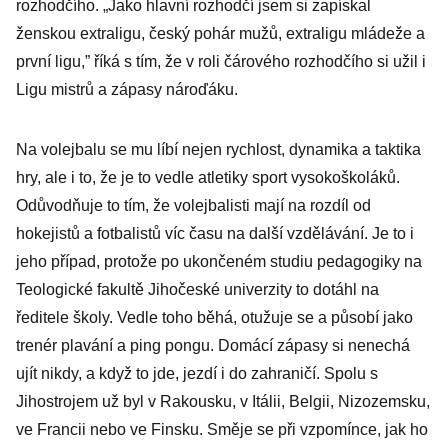
rozhodčího. „Jako hlavní rozhodčí jsem si zapískal
ženskou extraligu, český pohár mužů, extraligu mládeže a
první ligu,” říká s tím, že v roli čárového rozhodčího si užil i
Ligu mistrů a zápasy nároďáku.
Na volejbalu se mu líbí nejen rychlost, dynamika a taktika
hry, ale i to, že je to vedle atletiky sport vysokoškoláků.
Odůvodňuje to tím, že volejbalisti mají na rozdíl od
hokejistů a fotbalistů víc času na další vzdělávání. Je to i
jeho případ, protože po ukončeném studiu pedagogiky na
Teologické fakultě Jihočeské univerzity to dotáhl na
ředitele školy. Vedle toho běhá, otužuje se a působí jako
trenér plavání a ping pongu. Domácí zápasy si nenechá
ujít nikdy, a když to jde, jezdí i do zahraničí. Spolu s
Jihostrojem už byl v Rakousku, v Itálii, Belgii, Nizozemsku,
ve Francii nebo ve Finsku. Směje se při vzpomínce, jak ho