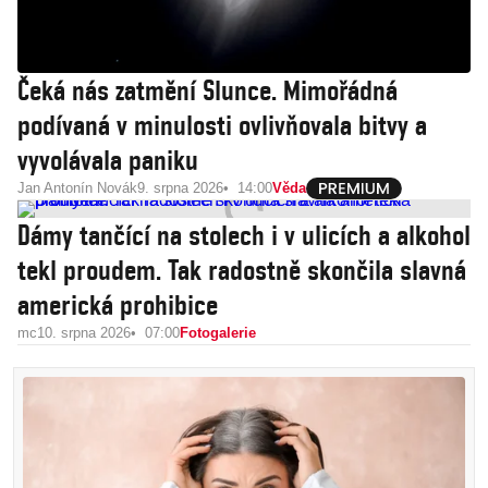
Čeká nás zatmění Slunce. Mimořádná
podívaná v minulosti ovlivňovala bitvy a
vyvolávala paniku
Jan Antonín Novák
9. srpna 2026
14:00
Věda
Dámy tančící na stolech i v ulicích a alkohol
tekl proudem. Tak radostně skončila slavná
americká prohibice
mc
10. srpna 2026
07:00
Fotogalerie