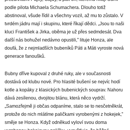
let
podle pilota Michaela Schumachera. Dlouho totiž
abstinoval, všude řídil a všechny vozil, až mu to zůstalo. V
tvrdém jádru mají i skupinu, které říkají dědci. „Jsou to naši
kluci František a Jirka, oběma je už přes sedmdesát. Dva
další nás bohužel nedávno opustili,” lituje Honza, ale
doufá, že z nejmladších bubeníků Páti a Máti vyroste nová
generace fanoušků.
Bubny dříve kupoval z druhé ruky, ale v současnosti
dostává od klubu nové. Pro hlasité bušení se nejvíc hodí
kotle a kopáky z klasických bubenických souprav. Nahoru
dává zesílenou, dvojitou blánu, která něco vydrží.
„Samozřejmě ji občas odpaníme, stalo se to nesčetněkrát,
protože do nich mlátíme paličkami vyrobenými z hokejek,”
směje se Honza. Když odněkud vyloví svou doma