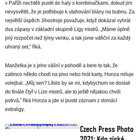
v Paříži nechtěli pustit do haly s kombinačkami, dokud jim
nevysvětlil, že je potřebuje k utahování blány na bubnu. Za
největší úspěch Jihostroje považuje, když dokázal vyhrát
dva zápasy v základní skupině Ligy mistrů. „Máme úplně
jiný rozpočet než týmy venku, a tak jsme vděční za každý
uhraný set,” říká.
Manželka je s jeho vášní v pohodě a bere to tak, že
zatímco někdo chodí na pivo nebo hrát karty, Honza miluje
volejbal. „Můj sen? Líbilo by se mi, kdybychom se dostali
do finále čtyř v Lize mistrů, ale to ještě nějakou chvíli
potrvá,” říká Honza a jde si pustit záznam z domácí
extraligy.
Czech Press Photo
2021: Kdo získá