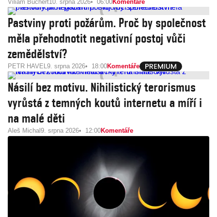
Viliam Buchert
10. srpna 2026
06:00
Komentáře
Pastviny proti požárům. Proč by společnost
měla přehodnotit negativní postoj vůči
zemědělství?
PETR HAVEL
9. srpna 2026
18:00
Komentáře
Násilí bez motivu. Nihilistický terorismus
vyrůstá z temných koutů internetu a míří i
na malé děti
Aleš Michal
9. srpna 2026
12:00
Komentáře