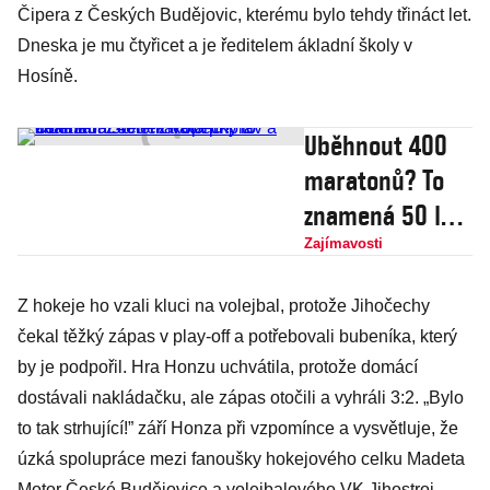
Čipera z Českých Budějovic, kterému bylo tehdy třináct let.
Dneska je mu čtyřicet a je ředitelem ákladní školy v
Hosíně.
Uběhnout 400
maratonů? To
znamená 50 let
života příprav a
Zajímavosti
tréninku.
Z hokeje ho vzali kluci na volejbal, protože Jihočechy
Zdeněk Kopecký
čekal těžký zápas v play-off a potřebovali bubeníka, který
to dokázal
by je podpořil. Hra Honzu uchvátila, protože domácí
dostávali nakládačku, ale zápas otočili a vyhráli 3:2. „Bylo
to tak strhující!” září Honza při vzpomínce a vysvětluje, že
úzká spolupráce mezi fanoušky hokejového celku Madeta
Motor České Budějovice a volejbalového VK Jihostroj