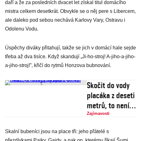
daří a že za posledních dvacet let získal titul domácího
mistra celkem desetkrát. Obvykle se o něj pere s Libercem,
ale daleko pod sebou nechává Karlovy Vary, Ostravu i
Odolenu Vodu.
Úspěchy diváky přitahují, takže se jich v domácí hale sejde
třeba až dva tisíce. Když skandují „Ji-ho-stroj! A-jiho-a-jiho-
a-jiho-stroj!”, křičí do rytmů Honzova bubnování.
Skočit do vody
placáka z deseti
metrů, to není
pro každého.
Zajímavosti
Pan Placička to
Skalní bubeníci jsou na place tři: jeho přátelé s
dělá rád přes 40
přezdívkami Pajky, Gajdy, a pak on, kterému říkají Šumi