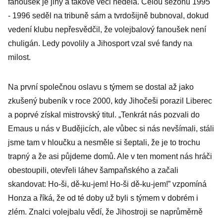
fanoušek je jiný a takové věci nedělá. Celou sezónu 1995
- 1996 seděl na tribuně sám a tvrdošijně bubnoval, dokud
vedení klubu nepřesvědčil, že volejbalový fanoušek není
chuligán. Ledy povolily a Jihosport vzal své fandy na
milost.
Na první společnou oslavu s týmem se dostal až jako
zkušený bubeník v roce 2000, kdy Jihočeši porazil Liberec
a poprvé získal mistrovský titul. „Tenkrát nás pozvali do
Emaus u nás v Budějicích, ale vůbec si nás nevšímali, stáli
jsme tam v hloučku a nesměle si šeptali, že je to trochu
trapný a že asi půjdeme domů. Ale v ten moment nás hráči
obestoupili, otevřeli láhev šampaňského a začali
skandovat: Ho-ši, dě-ku-jem! Ho-ši dě-ku-jem!” vzpomíná
Honza a říká, že od té doby už byli s týmem v dobrém i
zlém. Znalci volejbalu vědí, že Jihostroji se naprůměrně