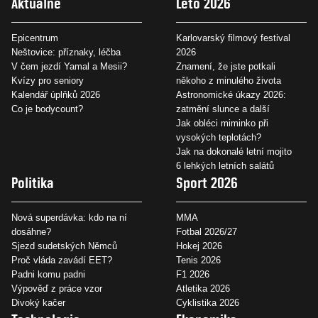
Aktuálně
Léto 2026
Epicentrum
Karlovarský filmový festival
Neštovice: příznaky, léčba
2026
V čem jezdí Yamal a Mesii?
Znamení, že jste potkali
Kvízy pro seniory
někoho z minulého života
Kalendář úplňků 2026
Astronomické úkazy 2026:
Co je bodycount?
zatmění slunce a další
Jak obléci miminko při
vysokých teplotách?
Jak na dokonalé letní mojito
6 lehkých letních salátů
Politika
Sport 2026
Nová superdávka: kdo na ní
MMA
dosáhne?
Fotbal 2026/27
Sjezd sudetských Němců
Hokej 2026
Proč vláda zavádí EET?
Tenis 2026
Padni komu padni
F1 2026
Výpověď z práce vzor
Atletika 2026
Divoký kačer
Cyklistika 2026