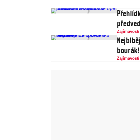
Přehlíd
předved
Zajímavosti
Nejblběj
bourák!
Zajímavosti