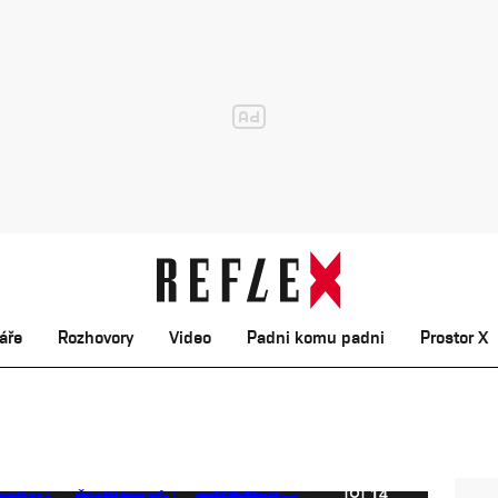
áře
Rozhovory
Video
Padni komu padni
Prostor X
14