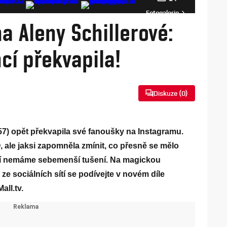
Fotogalerie
 Aleny Schillerové:
cí překvapila!
Diskuze (
0
)
(57) opět překvapila své fanoušky na Instagramu.
O, ale jaksi zapomněla zmínit, co přesně se mělo
í nemáme sebemenší tušení. Na magickou
ze sociálních sítí se podívejte v novém díle
all.tv.