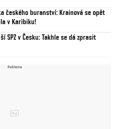
ka českého buranství: Krainová se opět
la v Karibiku!
ší SPZ v Česku: Takhle se dá zprasit