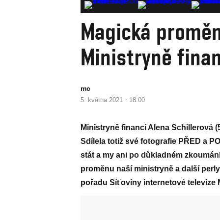
Magická proměna
Ministryně finan
mc
·
5. května 2021
18:00
Ministryně financí Alena Schillerová 
Sdílela totiž své fotografie PŘED a P
stát a my ani po důkladném zkoumán
proměnu naší ministryně a další perly 
pořadu Síťoviny internetové televize M