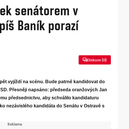
bek senátorem v
píš Baník porazí
Diskuze (
0
)
opět vyjíždí na scénu. Bude patrně kandidovat do
SSD. Přesněji napsáno: předseda oranžových Jan
mu předsednictvu, aby schválilo kandidaturu
ako nezávislého kandidáta do Senátu v Ostravě s