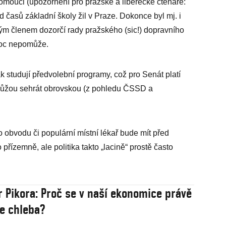
omouci (upozornění pro pražské a liberecké čtenáře:
 časů základní školy žil v Praze. Dokonce byl mj. i
m členem dozorčí rady pražského (sic!) dopravního
moc nepomůže.
ak studují předvolební programy, což pro Senát platí
můžou sehrát obrovskou (z pohledu ČSSD a
 obvodu či populární místní lékař bude mít před
řízemně, ale politika takto „lacině“ prostě často
r Pikora: Proč se v naší ekonomice právě
e chleba?