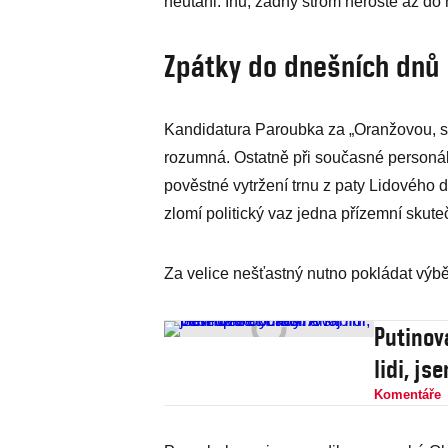
neutáhl. Inu, žádný strom neroste až do
Zpátky do dnešních dnů
Kandidatura Paroubka za „Oranžovou, sk
rozumná. Ostatně při současné personá
pověstné vytržení trnu z paty Lidovéh
zlomí politický vaz jedna přízemní skute
Za velice nešťastný nutno pokládat výběr
Putinov
lidi, j
Komentáře