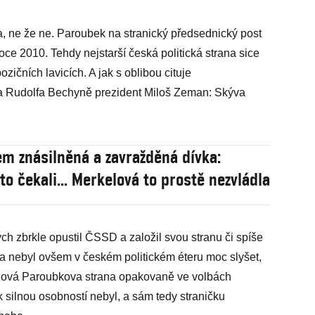
ba, ne že ne. Paroubek na stranický předsednický post
ce 2010. Tehdy nejstarší česká politická strana sice
ozičních lavicích. A jak s oblibou cituje
a Rudolfa Bechyně prezident Miloš Zeman: Skýva
em znásilněná a zavražděná dívka:
to čekali... Merkelová to prostě nezvládla
h zbrkle opustil ČSSD a založil svou stranu či spíše
a nebyl ovšem v českém politickém éteru moc slyšet,
k nová Paroubkova strana opakovaně ve volbách
k silnou osobností nebyl, a sám tedy straničku