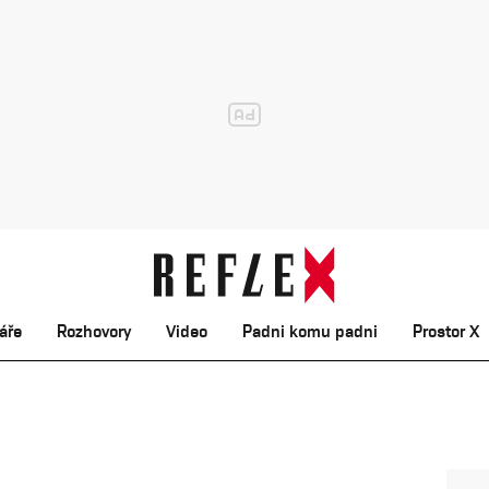
áře
Rozhovory
Video
Padni komu padni
Prostor X