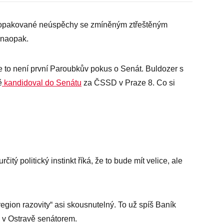
o opakované neúspěchy se zmíněným ztřeštěným
e naopak.
 to není první Paroubkův pokus o Senát. Buldozer s
ě
kandidoval do Senátu
za ČSSD v Praze 8. Co si
čitý politický instinkt říká, že to bude mít velice, ale
gion razovity“ asi skousnutelný. To už spíš Baník
i v Ostravě senátorem.