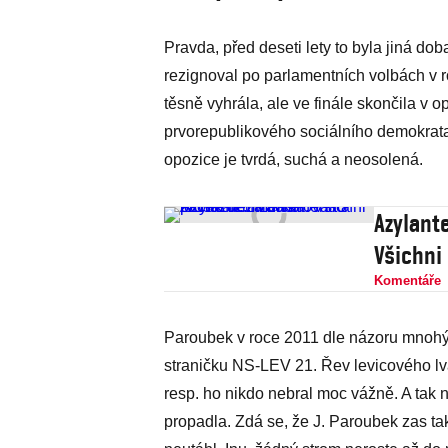
Pravda, před deseti lety to byla jiná do
rezignoval po parlamentních volbách v ro
těsně vyhrála, ale ve finále skončila v op
prvorepublikového sociálního demokrat
opozice je tvrdá, suchá a neosolená.
Azylant
Všichni 
Komentáře
Paroubek v roce 2011 dle názoru mnohýc
straničku NS-LEV 21. Řev levicového lv
resp. ho nikdo nebral moc vážně. A ta
propadla. Zdá se, že J. Paroubek zas ta