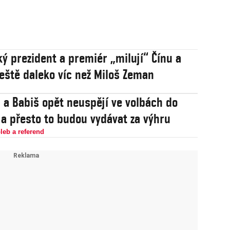
ý prezident a premiér „milují“ Čínu a
ještě daleko víc než Miloš Zeman
 a Babiš opět neuspějí ve volbách do
 a přesto to budou vydávat za výhru
leb a referend