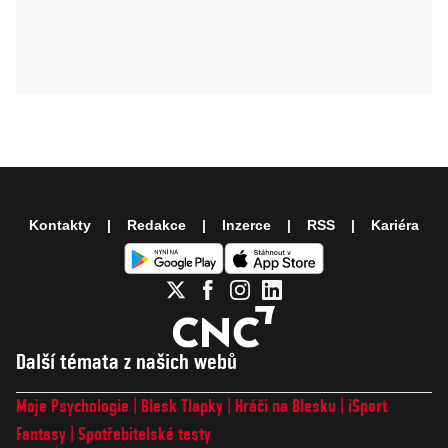
Kontakty
Redakce
Inzerce
RSS
Kariéra
Další témata z našich webů
Moje Psychologie
Blesk Tlapky
Hráči na Blesku
iSport
Fantasy
Spotřebitelské testy