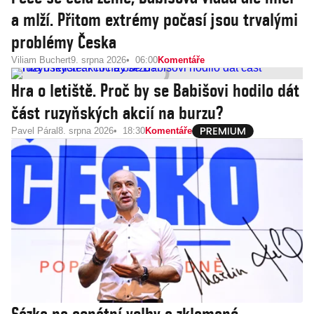
a mlží. Přitom extrémy počasí jsou trvalými
problémy Česka
Viliam Buchert
9. srpna 2026
06:00
Komentáře
Hra o letiště. Proč by se Babišovi hodilo dát
část ruzyňských akcií na burzu?
Pavel Páral
8. srpna 2026
18:30
Komentáře