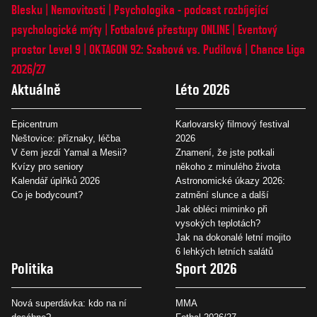
Blesku
Nemovitosti
Psychologika - podcast rozbíjející
psychologické mýty
Fotbalové přestupy ONLINE
Eventový
prostor Level 9
OKTAGON 92: Szabová vs. Pudilová
Chance Liga
2026/27
Aktuálně
Léto 2026
Epicentrum
Karlovarský filmový festival
Neštovice: příznaky, léčba
2026
V čem jezdí Yamal a Mesii?
Znamení, že jste potkali
Kvízy pro seniory
někoho z minulého života
Kalendář úplňků 2026
Astronomické úkazy 2026:
Co je bodycount?
zatmění slunce a další
Jak obléci miminko při
vysokých teplotách?
Jak na dokonalé letní mojito
6 lehkých letních salátů
Politika
Sport 2026
Nová superdávka: kdo na ní
MMA