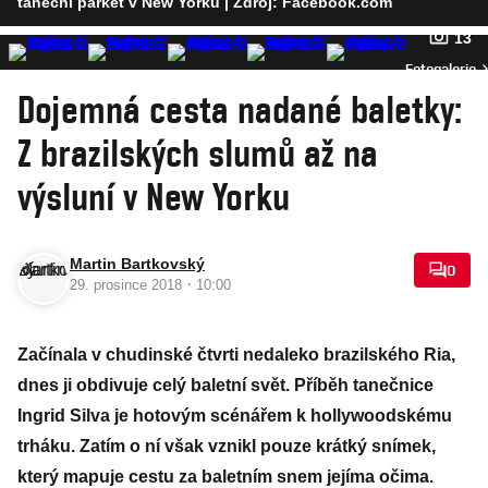
taneční parket v New Yorku
| Zdroj: Facebook.com
13
Fotogalerie
Dojemná cesta nadané baletky:
Z brazilských slumů až na
výsluní v New Yorku
Martin Bartkovský
0
·
29. prosince 2018
10:00
Začínala v chudinské čtvrti nedaleko brazilského Ria,
dnes ji obdivuje celý baletní svět. Příběh tanečnice
Ingrid Silva je hotovým scénářem k hollywoodskému
trháku. Zatím o ní však vznikl pouze krátký snímek,
který mapuje cestu za baletním snem jejíma očima.