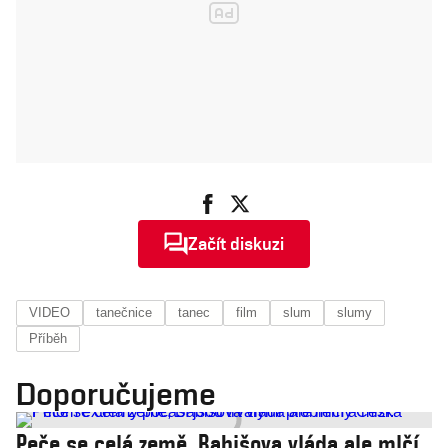
Začít diskuzi
VIDEO
tanečnice
tanec
film
slum
slumy
Příběh
Doporučujeme
Peče se celá země, Babišova vláda ale mlčí