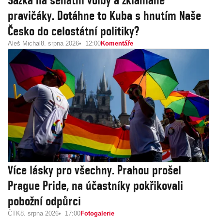
Sázka na senátní volby a zklamané
pravičáky. Dotáhne to Kuba s hnutím Naše
Česko do celostátní politiky?
Aleš Michal
8. srpna 2026
12:00
Komentáře
Více lásky pro všechny. Prahou prošel
Prague Pride, na účastníky pokřikovali
pobožní odpůrci
ČTK
8. srpna 2026
17:00
Fotogalerie