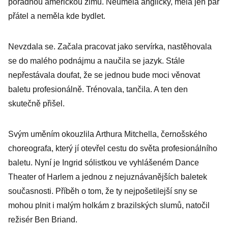
pořádnou americkou zimu. Neuměla anglicky, měla jen pár
přátel a neměla kde bydlet.
Nevzdala se. Začala pracovat jako servírka, nastěhovala
se do malého podnájmu a naučila se jazyk. Stále
nepřestávala doufat, že se jednou bude moci věnovat
baletu profesionálně. Trénovala, tančila. A ten den
skutečně přišel.
Svým uměním okouzlila Arthura Mitchella, černošského
choreografa, který jí otevřel cestu do světa profesionálního
baletu. Nyní je Ingrid sólistkou ve vyhlášeném Dance
Theater of Harlem a jednou z nejuznávanějších baletek
současnosti. Příběh o tom, že ty nejpošetilejší sny se
mohou plnit i malým holkám z brazilských slumů, natočil
režisér Ben Briand.