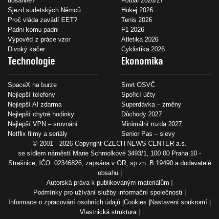
dosáhne?
Fotbal 2026/27
Sjezd sudetských Němců
Hokej 2026
Proč vláda zavádí EET?
Tenis 2026
Padni komu padni
F1 2026
Výpověď z práce vzor
Atletika 2026
Divoký kačer
Cyklistika 2026
Technologie
Ekonomika
SpaceX na burze
Smrt OSVČ
Nejlepší telefony
Spořicí účty
Nejlepší AI zdarma
Superdávka – změny
Nejlepší chytré hodinky
Důchody 2027
Nejlepší VPN – srovnání
Minimální mzda 2027
Netflix filmy a seriály
Senior Pas – slevy
© 2001 - 2026 Copyright
CZECH NEWS CENTER a.s.
se sídlem náměstí Marie Schmolkové 3493/1, 100 00 Praha 10 -
Strašnice, IČO: 02346826, zapsána v OR, sp.zn. B 19490 a dodavatelé
obsahu
Autorská práva k publikovaným materiálům
Podmínky pro užívání služby informační společnosti
Informace o zpracování osobních údajů
Cookies
Nastavení soukromí
Vlastnická struktura