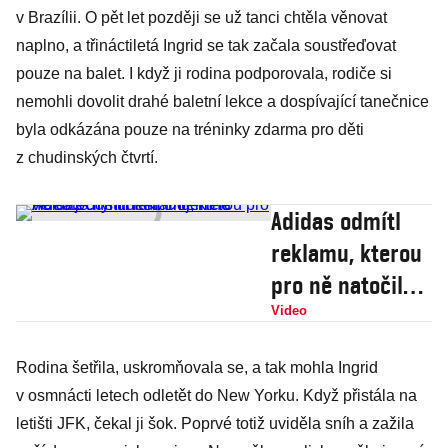
v Brazílii. O pět let později se už tanci chtěla věnovat
naplno, a třináctiletá Ingrid se tak začala soustřeďovat
pouze na balet. I když ji rodina podporovala, rodiče si
nemohli dovolit drahé baletní lekce a dospívající tanečnice
byla odkázána pouze na tréninky zdarma pro děti
z chudinských čtvrtí.
Adidas odmítl
reklamu, kterou
pro ně natočil
student.
Video
Dojemné video je
Rodina šetřila, uskromňovala se, a tak mohla Ingrid
nyní hitem
v osmnácti letech odletět do New Yorku. Když přistála na
internetu
letišti JFK, čekal ji šok. Poprvé totiž uviděla sníh a zažila