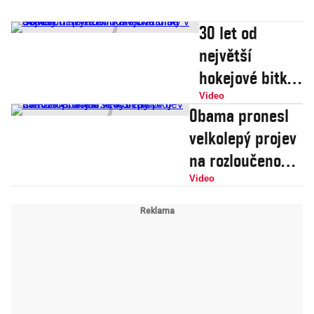
30 let od
největší
hokejové bitky
v dějinách.
Video
Obama pronesl
Rvačku
velkolepý projev
Kanaďanů se
na rozloučenou.
Sověty
Když mluvil o své
Video
nepřerušilo ani
žene, dojal se k
zhasnutí světel
slzám