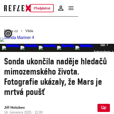
Předplatné
Reflex.cz
Věda
7
Fotogalerie
Sonda ukončila naděje hledačů
mimozemského života.
Fotografie ukázaly, že Mars je
mrtvá poušť
Jiří Holubec
1
·
14. července 2025
11:00