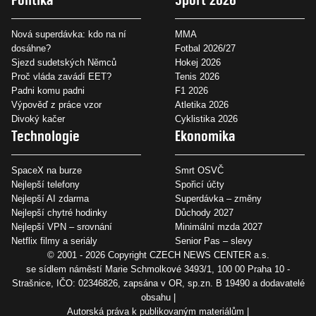
Nová superdávka: kdo na ní
MMA
dosáhne?
Fotbal 2026/27
Sjezd sudetských Němců
Hokej 2026
Proč vláda zavádí EET?
Tenis 2026
Padni komu padni
F1 2026
Výpověď z práce vzor
Atletika 2026
Divoký kačer
Cyklistika 2026
Technologie
Ekonomika
SpaceX na burze
Smrt OSVČ
Nejlepší telefony
Spořicí účty
Nejlepší AI zdarma
Superdávka – změny
Nejlepší chytré hodinky
Důchody 2027
Nejlepší VPN – srovnání
Minimální mzda 2027
Netflix filmy a seriály
Senior Pas – slevy
© 2001 - 2026 Copyright
CZECH NEWS CENTER a.s.
se sídlem náměstí Marie Schmolkové 3493/1, 100 00 Praha 10 -
Strašnice, IČO: 02346826, zapsána v OR, sp.zn. B 19490 a dodavatelé
obsahu
Autorská práva k publikovaným materiálům