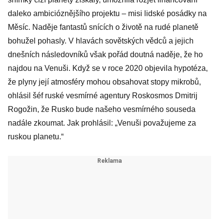
daleko ambicióznějšího projektu – misi lidské posádky na
Měsíc. Naděje fantastů snících o životě na rudé planetě
bohužel pohasly. V hlavách sovětských vědců a jejich
dnešních následovníků však pořád doutná naděje, že ho
najdou na Venuši. Když se v roce 2020 objevila hypotéza,
že plyny její atmosféry mohou obsahovat stopy mikrobů,
ohlásil šéf ruské vesmírné agentury Roskosmos Dmitrij
Rogožin, že Rusko bude našeho vesmírného souseda
nadále zkoumat. Jak prohlásil: „Venuši považujeme za
ruskou planetu.“