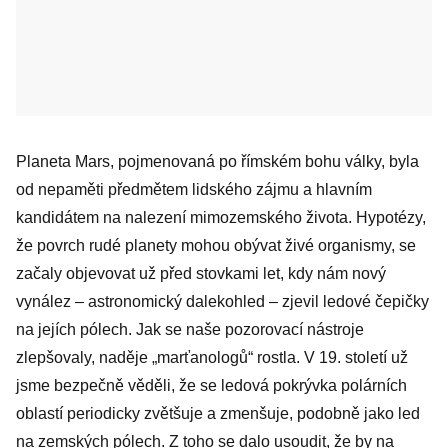
Planeta Mars, pojmenovaná po římském bohu války, byla
od nepaměti předmětem lidského zájmu a hlavním
kandidátem na nalezení mimozemského života. Hypotézy,
že povrch rudé planety mohou obývat živé organismy, se
začaly objevovat už před stovkami let, kdy nám nový
vynález – astronomický dalekohled – zjevil ledové čepičky
na jejích pólech. Jak se naše pozorovací nástroje
zlepšovaly, naděje „marťanologů“ rostla. V 19. století už
jsme bezpečně věděli, že se ledová pokrývka polárních
oblastí periodicky zvětšuje a zmenšuje, podobně jako led
na zemských pólech. Z toho se dalo usoudit, že by na