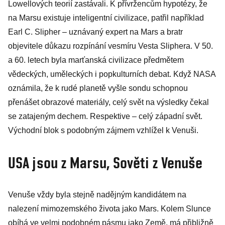
Lowellových teorií zastávali. K přívržencům hypotézy, že
na Marsu existuje inteligentní civilizace, patřil například
Earl C. Slipher – uznávaný expert na Mars a bratr
objevitele důkazu rozpínání vesmíru Vesta Sliphera. V 50.
a 60. letech byla marťanská civilizace předmětem
vědeckých, uměleckých i popkulturních debat. Když NASA
oznámila, že k rudé planetě vyšle sondu schopnou
přenášet obrazové materiály, celý svět na výsledky čekal
se zatajeným dechem. Respektive – celý západní svět.
Východní blok s podobným zájmem vzhlížel k Venuši.
USA jsou z Marsu, Sověti z Venuše
Venuše vždy byla stejně nadějným kandidátem na
nalezení mimozemského života jako Mars. Kolem Slunce
obíhá ve velmi podobném pásmu jako Země, má přibližně