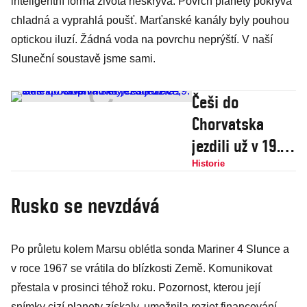
inteligentní forma života neskrývá. Povrch planety pokrývá
chladná a vyprahlá poušť. Marťanské kanály byly pouhou
optickou iluzí. Žádná voda na povrchu neprýští. V naší
Sluneční soustavě jsme sami.
Češi do
Chorvatska
jezdili už v 19.
století. Stavěli
Historie
hotely,
Rusko se nevzdává
restaurace,
také
Po průletu kolem Marsu oblétla sonda Mariner 4 Slunce a
zpřístupnili
v roce 1967 se vrátila do blízkosti Země. Komunikovat
Plitvická jezera
přestala v prosinci téhož roku. Pozornost, kterou její
snímky cizí planety získaly, umožnila rozjet financování