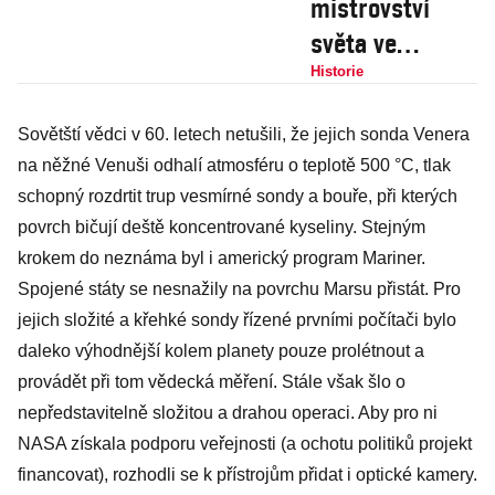
mistrovství
světa ve
fotbale
Historie
zachránilo FIFA,
Sovětští vědci v 60. letech netušili, že jejich sonda Venera
předznamenalo
na něžné Venuši odhalí atmosféru o teplotě 500 °C, tlak
ale i konec
schopný rozdrtit trup vesmírné sondy a bouře, při kterých
vlády evropské
povrch bičují deště koncentrované kyseliny. Stejným
kopané
krokem do neznáma byl i americký program Mariner.
Spojené státy se nesnažily na povrchu Marsu přistát. Pro
jejich složité a křehké sondy řízené prvními počítači bylo
daleko výhodnější kolem planety pouze prolétnout a
provádět při tom vědecká měření. Stále však šlo o
nepředstavitelně složitou a drahou operaci. Aby pro ni
NASA získala podporu veřejnosti (a ochotu politiků projekt
financovat), rozhodli se k přístrojům přidat i optické kamery.