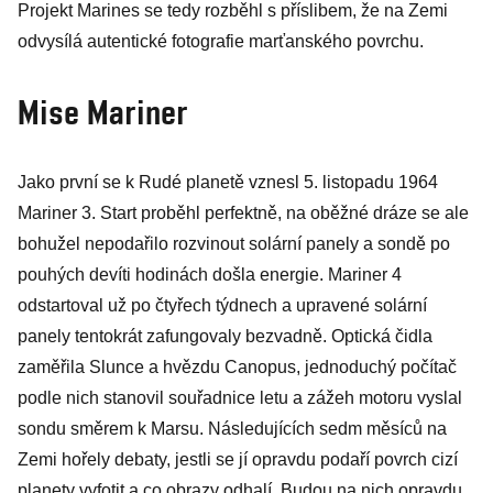
Projekt Marines se tedy rozběhl s příslibem, že na Zemi
odvysílá autentické fotografie marťanského povrchu.
Mise Mariner
Jako první se k Rudé planetě vznesl 5. listopadu 1964
Mariner 3. Start proběhl perfektně, na oběžné dráze se ale
bohužel nepodařilo rozvinout solární panely a sondě po
pouhých devíti hodinách došla energie. Mariner 4
odstartoval už po čtyřech týdnech a upravené solární
panely tentokrát zafungovaly bezvadně. Optická čidla
zaměřila Slunce a hvězdu Canopus, jednoduchý počítač
podle nich stanovil souřadnice letu a zážeh motoru vyslal
sondu směrem k Marsu. Následujících sedm měsíců na
Zemi hořely debaty, jestli se jí opravdu podaří povrch cizí
planety vyfotit a co obrazy odhalí. Budou na nich opravdu