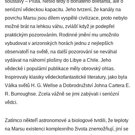
soustavy – Pluta. Nešlo tedy o bohatého diletanta, ale o
seriózní vědeckou kapacitu. Jeho tvrzení, že kanály na
povrchu Marsu jsou dílem vyspělé civilizace, proto nebylo
možné brát na lehkou váhu, zvlášť když je podepřel
praktickým pozorováním. Rodinné jmění mu umožnilo
vybudovat v arizonských horách jednu z nejlepších
observatoří na světě, na další pozorování se neváhal
vydávat na náhorní plošiny do Libye a Chile. Jeho
vědecké i populární publikace měly obrovský ohlas.
Inspirovaly klasiky vědeckofantastické literatury, jako byla
Válka světů H. G. Wellse a Dobrodružství Johna Cartera E.
R. Burroughse. Zcela vážně se jimi zabývali i seriózní
vědci.
Zatímco někteří astronomové a biologové tvrdili, že teploty
na Marsu existenci komplexního života znemožňují, jiní se