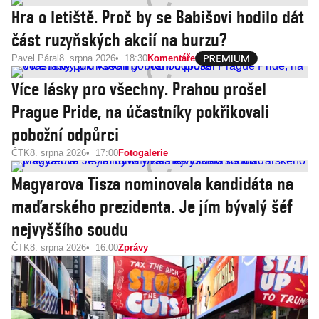
Hra o letiště. Proč by se Babišovi hodilo dát
část ruzyňských akcií na burzu?
Pavel Páral
8. srpna 2026
18:30
Komentáře
Více lásky pro všechny. Prahou prošel
Prague Pride, na účastníky pokřikovali
pobožní odpůrci
ČTK
8. srpna 2026
17:00
Fotogalerie
Magyarova Tisza nominovala kandidáta na
maďarského prezidenta. Je jím bývalý šéf
nejvyššího soudu
ČTK
8. srpna 2026
16:00
Zprávy