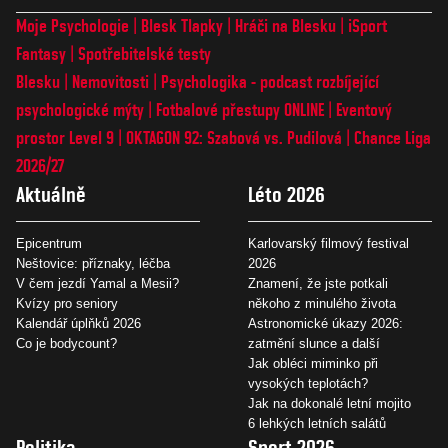
Moje Psychologie
Blesk Tlapky
Hráči na Blesku
iSport
Fantasy
Spotřebitelské testy
Blesku
Nemovitosti
Psychologika - podcast rozbíjející
psychologické mýty
Fotbalové přestupy ONLINE
Eventový
prostor Level 9
OKTAGON 92: Szabová vs. Pudilová
Chance Liga
2026/27
Aktuálně
Léto 2026
Epicentrum
Karlovarský filmový festival
Neštovice: příznaky, léčba
2026
V čem jezdí Yamal a Mesii?
Znamení, že jste potkali
Kvízy pro seniory
někoho z minulého života
Kalendář úplňků 2026
Astronomické úkazy 2026:
Co je bodycount?
zatmění slunce a další
Jak obléci miminko při
vysokých teplotách?
Jak na dokonalé letní mojito
6 lehkých letních salátů
Politika
Sport 2026