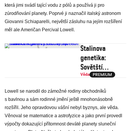
která jimi svádí tající vodu z pólů a používá ji pro
zúrodňování planety. Poprvé ji naznačil italský astronom
Giovanni Schiaparelli, největší zásluhu na jejím rozšíření
měl ale Američan Percival Lowell.
Stalinova
genetika:
Sovětští
soudruzi chtěli
Věda
vyšlechtit
Lowell se narodil do zámožné rodiny obchodníků
nového člověka
s bavlnou a sám rodinné jmění ještě mnohonásobně
křížením
rozšířil. Jeho opravdovou vášní nebyl byznys, ale věda.
s opicemi
Věnoval se matematice a astrofyzice a jako první provedl
výpočty dokazující přítomnost deváté planety sluneční