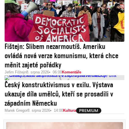
Fištejn: Slibem nezarmoutíš. Ameriku
ovládá nová verze komunismu, která chce
měnit zajeté pořádky
Jefim Fištejn
8. srpna 2026
06:00
Komentáře
Český konstruktivismus v exilu. Výstava
ukazuje díla umělců, kteří se prosadili v
západním Německu
Marek Gregor
8. srpna 2026
14:00
Kultura