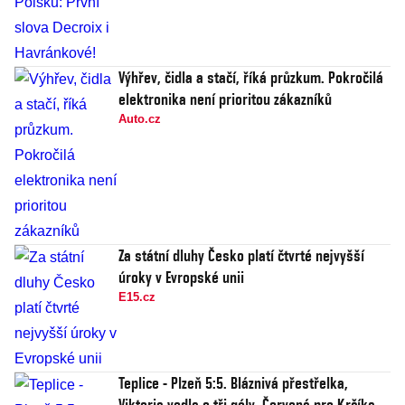
Výhřev, čidla a stačí, říká průzkum. Pokročilá
elektronika není prioritou zákazníků
Auto.cz
Za státní dluhy Česko platí čtvrté nejvyšší
úroky v Evropské unii
E15.cz
Teplice - Plzeň 5:5. Bláznivá přestřelka,
Viktoria vedla o tři góly. Červená pro Krčíka