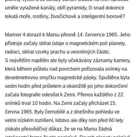
uměle vyražené kanály, obří pyramidy, či snad dokonce
tekutá moře, rostliny, živočichové a inteligentní tvorové?
Mariner 4 dorazil k Marsu přesně 14. července 1965. Jeho
přístroje začaly sbírat údaje o magnetickém poli planety,
radiaci, sbírat vzorky prachu a vesmírných částic.
S největším napětím ale byly očekávány záznamy kamery,
která během průletu nad povrchem pořizovala snímky na
desetimetrovou smyčku magnetické pásky. Spuštěna byla
sedm hodin před průletem a okamžitě po jeho dokončení
začala fotografie odesílat k Zemi. Přenos každého z 22
snímků trval 10 hodin. Na Zemi začaly přicházet 15.
června 1965. Byly černobílé a z dnešního pohledu ve
velmi nízkém rozlišení, lidstvo ale díky nim před 60 lety
získalo přesvědčivý důkaz, že se na Marsu žádná