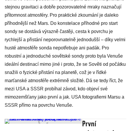
stejnou gravitaci a dobře pozorovatelné mraky naznačují
přítomnost atmosféry. Pro praktické zkoumání je daleko
příhodnější než Mars. Do konstelace příhodné pro start
sondy se dostává výrazně častěji, cesta k povrchu je
rychlejší a přistání neporovnatelně jednodušší – díky velmi
husté atmosféře sonda nepotřebuje ani padák. Pro
robustní a jednoduché sovětské sondy proto byla Venuše
ideální destinací mimo jiné i proto, že se Sověti od počátku
snažili o fyzické přistání na planetě, což je v řídké
marťanské atmosféře extrémně složité. Dá se tedy říct, že
mezi USA a SSSR probíhal závod, kdo objeví své
mimozemšťany jako první a jak. USA fotografiemi Marsu a
SSSR přímo na povrchu Venuše.
První