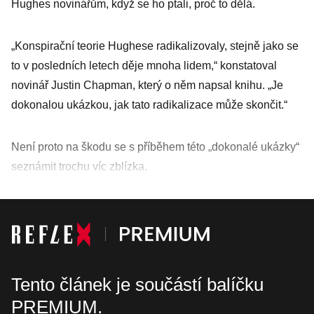
Hughes novinářům, když se ho ptali, proč to dělá.
„Konspirační teorie Hughese radikalizovaly, stejně jako se
to v posledních letech děje mnoha lidem,“ konstatoval
novinář Justin Chap­man, který o něm napsal knihu. „Je
dokonalou ukázkou, jak tato radikalizace může skončit.“
Není proto na škodu se s příběhem této „dokonalé ukázky“
seznámit trochu víc zblízka.
Tento článek je součástí balíčku
PREMIUM.