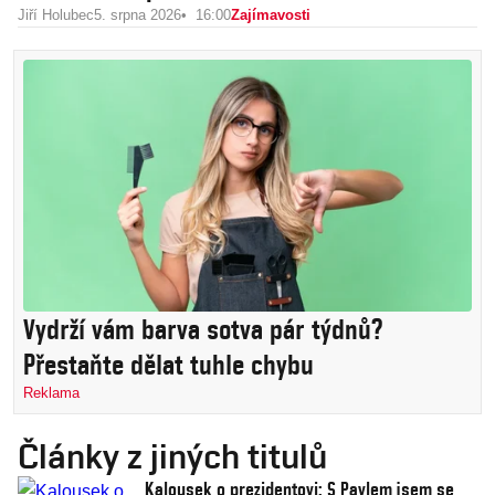
Jiří Holubec
5. srpna 2026
16:00
Zajímavosti
Vydrží vám barva sotva pár týdnů?
Přestaňte dělat tuhle chybu
Reklama
Články z jiných titulů
Kalousek o prezidentovi: S Pavlem jsem se