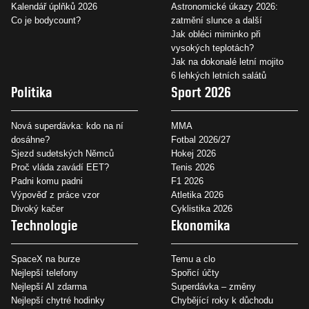
Kalendář úplňků 2026
Astronomické úkazy 2026:
Co je bodycount?
zatmění slunce a další
Jak obléci miminko při
vysokých teplotách?
Jak na dokonalé letní mojito
6 lehkých letních salátů
Politika
Sport 2026
Nová superdávka: kdo na ní
MMA
dosáhne?
Fotbal 2026/27
Sjezd sudetských Němců
Hokej 2026
Proč vláda zavádí EET?
Tenis 2026
Padni komu padni
F1 2026
Výpověď z práce vzor
Atletika 2026
Divoký kačer
Cyklistika 2026
Technologie
Ekonomika
SpaceX na burze
Temu a clo
Nejlepší telefony
Spořicí účty
Nejlepší AI zdarma
Superdávka – změny
Nejlepší chytré hodinky
Chybějící roky k důchodu