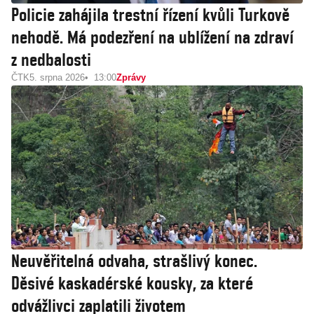
Policie zahájila trestní řízení kvůli Turkově
nehodě. Má podezření na ublížení na zdraví
z nedbalosti
ČTK
5. srpna 2026
13:00
Zprávy
Neuvěřitelná odvaha, strašlivý konec.
Děsivé kaskadérské kousky, za které
odvážlivci zaplatili životem