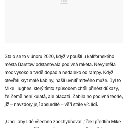
Stalo se to v únoru 2020, když v poušti u kaliforn­ského
města Bar­stow odstartovala ­podivná raketa. Nevyletěla
moc vysoko a tvrdě dopadla nedaleko od rampy. Když
otevřeli kryt malé kabiny, našli uvnitř mrtvého muže. Byl to
Mike ­Hughes, který tímto způsobem chtěl přinést důkazy,
že Země není kulatá, ale placatá. Zabila ho podivná teorie,
jíž – navzdory její ­absurditě – věří stále víc lidí.
„Chci, aby lidé všechno zpochybňovali,“ řekl předtím Mike