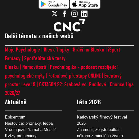
Další témata z našich webů
Moje Psychologie
Blesk Tlapky
Hráči na Blesku
iSport
Fantasy
Spotřebitelské testy
Blesku
Nemovitosti
Psychologika - podcast rozbíjející
psychologické mýty
Fotbalové přestupy ONLINE
Eventový
prostor Level 9
OKTAGON 92: Szabová vs. Pudilová
Chance Liga
2026/27
Aktuálně
Léto 2026
Epicentrum
Karlovarský filmový festival
Neštovice: příznaky, léčba
2026
V čem jezdí Yamal a Mesii?
Znamení, že jste potkali
Kvízy pro seniory
někoho z minulého života