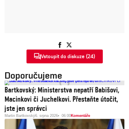
Vstoupit do diskuze (24)
Doporučujeme
Bartkovský: Ministerstva nepatří Babišovi,
Macinkovi či Juchelkovi. Přestaňte útočit,
jste jen správci
Martin Bartkovský
6. srpna 2026
06:00
Komentáře