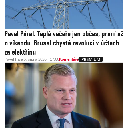
Pavel Páral: Teplá večeře jen občas, praní až
o víkendu. Brusel chystá revoluci v účtech
za elektřinu
Pavel Páral
5. srpna 2026
17:00
Komentáře