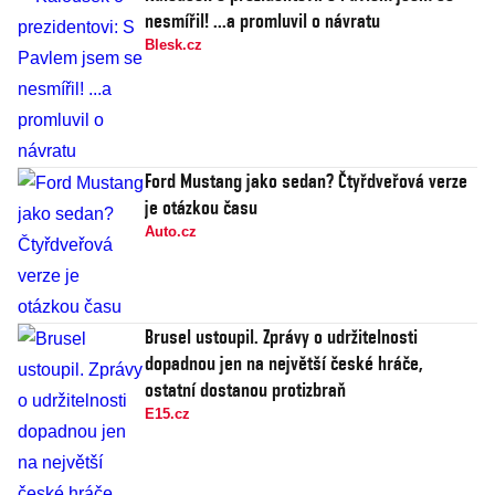
nesmířil! ...a promluvil o návratu
Blesk.cz
Ford Mustang jako sedan? Čtyřdveřová verze
je otázkou času
Auto.cz
Brusel ustoupil. Zprávy o udržitelnosti
dopadnou jen na největší české hráče,
ostatní dostanou protizbraň
E15.cz