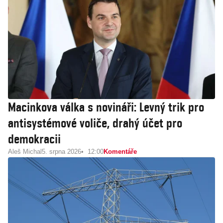
Macinkova válka s novináři: Levný trik pro
antisystémové voliče, drahý účet pro
demokracii
Aleš Michal
5. srpna 2026
12:00
Komentáře