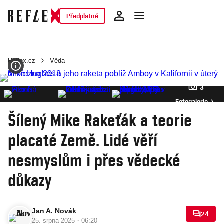
Předplatné
Reflex.cz
Věda
3
Fotogalerie
Šílený Mike Rakeťák a teorie
placaté Země. Lidé věří
nesmyslům i přes vědecké
důkazy
Jan A. Novák
24
·
25. srpna 2025
06:20