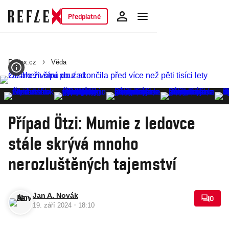
Předplatné
Reflex.cz
Věda
Případ Ötzi: Mumie z ledovce
stále skrývá mnoho
nerozluštěných tajemství
Jan A. Novák
0
·
19. září 2024
18:10