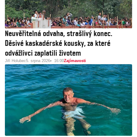
Neuvěřitelná odvaha, strašlivý konec.
Děsivé kaskadérské kousky, za které
odvážlivci zaplatili životem
Jiří Holubec
5. srpna 2026
16:00
Zajímavosti