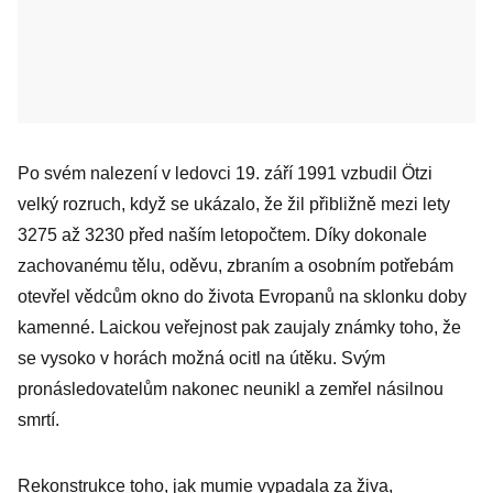
Po svém nalezení v ledovci 19. září 1991 vzbudil Ötzi
velký rozruch, když se ukázalo, že žil přibližně mezi lety
3275 až 3230 před naším letopočtem. Díky dokonale
zachovanému tělu, oděvu, zbraním a osobním potřebám
otevřel vědcům okno do života Evropanů na sklonku doby
kamenné. Laickou veřejnost pak zaujaly známky toho, že
se vysoko v horách možná ocitl na útěku. Svým
pronásledovatelům nakonec neunikl a zemřel násilnou
smrtí.
Rekonstrukce toho, jak mumie vypadala za živa,