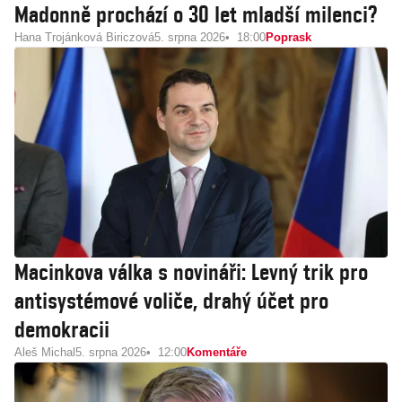
Madonně prochází o 30 let mladší milenci?
Hana Trojánková Biriczová
5. srpna 2026
18:00
Poprask
Macinkova válka s novináři: Levný trik pro
antisystémové voliče, drahý účet pro
demokracii
Aleš Michal
5. srpna 2026
12:00
Komentáře