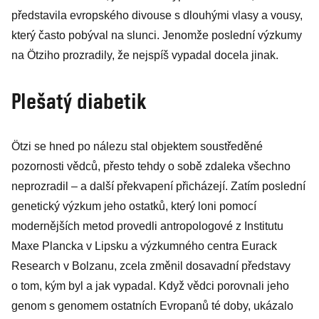
představila evropského divouse s dlouhými vlasy a vousy,
který často pobýval na slunci. Jenomže poslední výzkumy
na Ötziho prozradily, že nejspíš vypadal docela jinak.
Plešatý diabetik
Ötzi se hned po nálezu stal objektem soustředěné
pozornosti vědců, přesto tehdy o sobě zdaleka všechno
neprozradil – a další překvapení přicházejí. Zatím poslední
genetický výzkum jeho ostatků, který loni pomocí
modernějších metod provedli antropologové z Institutu
Maxe Plancka v Lipsku a výzkumného centra Eurack
Research v Bolzanu, zcela změnil dosavadní představy
o tom, kým byl a jak vypadal. Když vědci porovnali jeho
genom s genomem ostatních Evropanů té doby, ukázalo