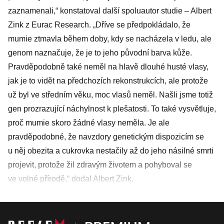
zaznamenali,“ konstatoval další spoluautor studie – Albert
Zink z Eurac Research. „Dříve se předpokládalo, že
mumie ztmavla během doby, kdy se nacházela v ledu, ale
genom naznačuje, že je to jeho původní barva kůže.
Pravděpodobně také neměl na hlavě dlouhé husté vlasy,
jak je to vidět na předchozích rekonstrukcích, ale protože
už byl ve středním věku, moc vlasů neměl. Našli jsme totiž
gen prozrazující náchylnost k plešatosti. To také vysvětluje,
proč mumie skoro žádné vlasy neměla. Je ale
pravděpodobné, že navzdory genetickým dispozicím se
u něj obezita a cukrovka nestačily až do jeho násilné smrti
projevit, protože žil zdravým životem a pohyboval se
ve volné přírodě,“ dodal Albert Zink.