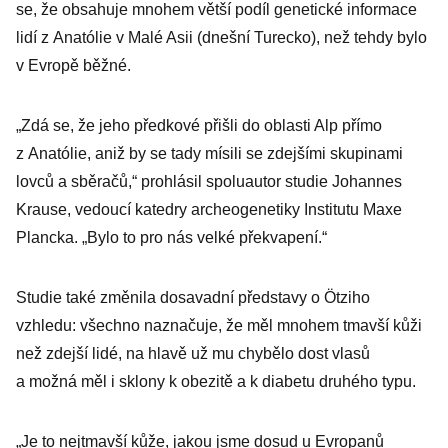
se, že obsahuje mnohem větší podíl genetické informace
lidí z Anatólie v Malé Asii (dnešní Turecko), než tehdy bylo
v Evropě běžné.
„Zdá se, že jeho předkové přišli do oblasti Alp přímo
z Anatólie, aniž by se tady mísili se zdejšími skupinami
lovců a sběračů,“ prohlásil spoluautor studie Johannes
Krause, vedoucí katedry archeogenetiky Institutu Maxe
Plancka. „Bylo to pro nás velké překvapení.“
Studie také změnila dosavadní představy o Ötziho
vzhledu: všechno naznačuje, že měl mnohem tmavší kůži
než zdejší lidé, na hlavě už mu chybělo dost vlasů
a možná měl i sklony k obezitě a k diabetu druhého typu.
„Je to nejtmavší kůže, jakou jsme dosud u Evropanů