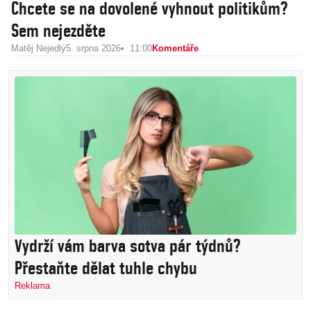
Chcete se na dovolené vyhnout politikům?
Sem nejezděte
Matěj Nejedlý
5. srpna 2026
11:00
Komentáře
Vydrží vám barva sotva pár týdnů?
Přestaňte dělat tuhle chybu
Reklama