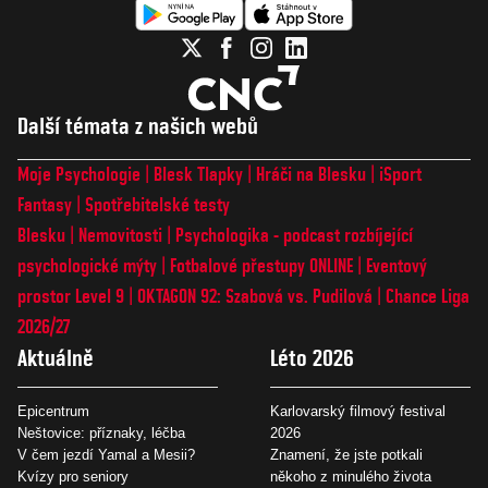
Další témata z našich webů
Moje Psychologie
Blesk Tlapky
Hráči na Blesku
iSport
Fantasy
Spotřebitelské testy
Blesku
Nemovitosti
Psychologika - podcast rozbíjející
psychologické mýty
Fotbalové přestupy ONLINE
Eventový
prostor Level 9
OKTAGON 92: Szabová vs. Pudilová
Chance Liga
2026/27
Aktuálně
Léto 2026
Epicentrum
Karlovarský filmový festival
Neštovice: příznaky, léčba
2026
V čem jezdí Yamal a Mesii?
Znamení, že jste potkali
Kvízy pro seniory
někoho z minulého života