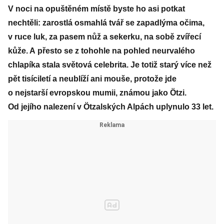
V noci na opuštěném místě byste ho asi potkat
nechtěli: zarostlá osmahlá tvář se zapadlýma očima,
v ruce luk, za pasem nůž a sekerku, na sobě zvířecí
kůže. A přesto se z tohohle na pohled neurvalého
chlapíka stala světová celebrita. Je totiž starý více než
pět tisíciletí a neublíží ani mouše, protože jde
o nejstarší evropskou mumii, známou jako Ötzi.
Od jejího nalezení v Ötzalských Alpách uplynulo 33 let.