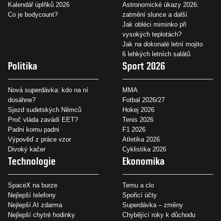
Kalendář úplňků 2026
Astronomické úkazy 2026:
Co je bodycount?
zatmění slunce a další
Jak obléci miminko při
vysokých teplotách?
Jak na dokonalé letní mojito
6 lehkých letních salátů
Politika
Sport 2026
Nová superdávka: kdo na ní
MMA
dosáhne?
Fotbal 2026/27
Sjezd sudetských Němců
Hokej 2026
Proč vláda zavádí EET?
Tenis 2026
Padni komu padni
F1 2026
Výpověď z práce vzor
Atletika 2026
Divoký kačer
Cyklistika 2026
Technologie
Ekonomika
SpaceX na burze
Temu a clo
Nejlepší telefony
Spořicí účty
Nejlepší AI zdarma
Superdávka – změny
Nejlepší chytré hodinky
Chybějící roky k důchodu