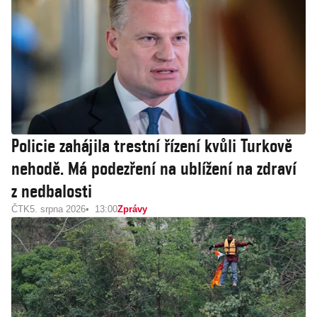
Policie zahájila trestní řízení kvůli Turkově
nehodě. Má podezření na ublížení na zdraví
z nedbalosti
ČTK
5. srpna 2026
13:00
Zprávy