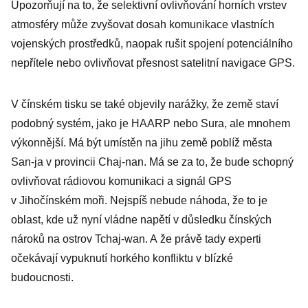
Upozorňují na to, že selektivní ovlivňování horních vrstev
atmosféry může zvyšovat dosah komunikace vlastních
vojenských prostředků, naopak rušit spojení potenciálního
nepřítele nebo ovlivňovat přesnost satelitní navigace GPS.
V čínském tisku se také objevily narážky, že země staví
podobný systém, jako je HAARP nebo Sura, ale mnohem
výkonnější. Má být umístěn na jihu země poblíž města
San-ja v provincii Chaj-nan. Má se za to, že bude schopný
ovlivňovat rádiovou komunikaci a signál GPS
v Jihočínském moři. Nejspíš nebude náhoda, že to je
oblast, kde už nyní vládne napětí v důsledku čínských
nároků na ostrov Tchaj-wan. A že právě tady experti
očekávají vypuknutí horkého konfliktu v blízké
budoucnosti.