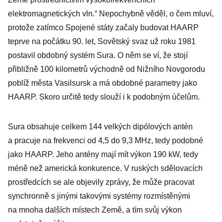
elektromagnetických vln.“ Nepochybně věděl, o čem mluví,
protože zatímco Spojené státy začaly budovat HAARP
teprve na počátku 90. let, Sovětský svaz už roku 1981
postavil obdobný systém Sura. O něm se ví, že stojí
přibližně 100 kilometrů východně od Nižního Novgorodu
poblíž města Vasil­sursk a má obdobné parametry jako
HAARP. Skoro určitě tedy slouží i k podobným účelům.
Sura obsahuje celkem 144 velkých dipólových antén
a pracuje na frekvenci od 4,5 do 9,3 MHz, tedy podobné
jako HAARP. Jeho antény mají mít výkon 190 kW, tedy
méně než americká konkurence. V ruských sdělovacích
prostředcích se ale objevily zprávy, že může pracovat
synchronně s jinými takovými systémy rozmístěnými
na mnoha dalších místech Země, a tím svůj výkon