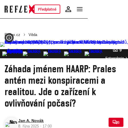
Předplatné
Reflex.cz
Věda
9
Fotogalerie
Záhada jménem HAARP: Prales
antén mezi konspiracemi a
realitou. Jde o zařízení k
ovlivňování počasí?
Jan A. Novák
6
·
8. října 2025
17:00