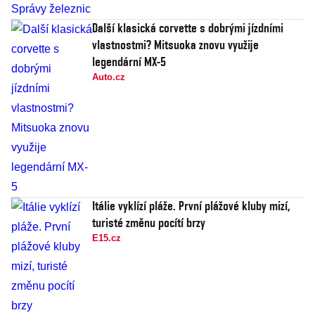
Další klasická corvette s dobrými jízdními
vlastnostmi? Mitsuoka znovu využije
legendární MX-5
Auto.cz
Itálie vyklízí pláže. První plážové kluby mizí,
turisté změnu pocítí brzy
E15.cz