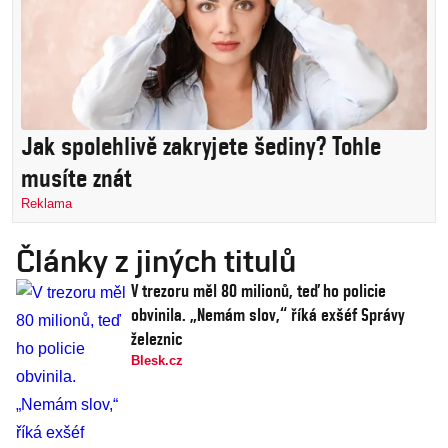
Jak spolehlivě zakryjete šediny? Tohle
musíte znát
Reklama
Články z jiných titulů
V trezoru měl 80 milionů, teď ho policie
obvinila. „Nemám slov,“ říká exšéf Správy
železnic
Blesk.cz