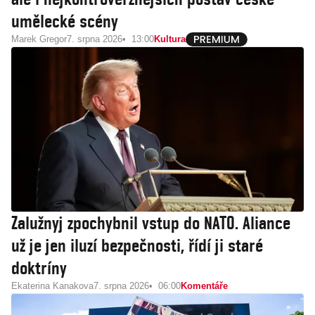
umělecké scény
Marek Gregor
7. srpna 2026
13:00
Kultura
Zalužnyj zpochybnil vstup do NATO. Aliance
už je jen iluzí bezpečnosti, řídí ji staré
doktríny
Ekaterina Kanakova
7. srpna 2026
06:00
Komentáře