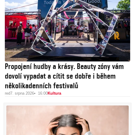
Propojení hudby a krásy. Beauty zóny vám
dovolí vypadat a cítit se dobře i během
několikadenních festivalů
red
7. srpna 2026
16:00
Kultura