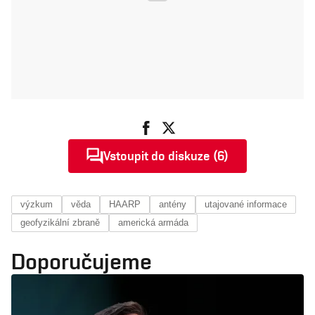
Vstoupit do diskuze (6)
výzkum
věda
HAARP
antény
utajované informace
geofyzikální zbraně
americká armáda
Doporučujeme