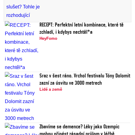
RECEPT: Perfektní letní kombinace, které tě
zchladí, i kdybys nechtěl*a
HeyFomo
Sraz v šest ráno. Vrchol festivalu Tóny Dolomit
zazní za úsvitu ve 3000 metrech
Lidé a země
Zbavíme se demence? Léky jako Ozempic
mohou přinést zásadní průlom v léčbě