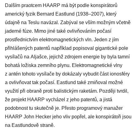
Dalším praotcem HAARP má být podle konspirátorů
americký fyzik Bernard Eastlund (1938–2007), který
údajně na Teslu navázal. Zabýval se vším možným včetně
jaderné fúze. Mimo jiné také ovlivňováním počasí
prostřednictvím elektromagnetických vln. Jeden z jím
přihlášených patentů například popisoval gigantické pole
vysílačů na Aljašce, jejichž zdrojem energie by byla tamní
bohatá ložiska zemního plynu. Elektromagnetické vlny
z antén tohoto vysílače by dokázaly vybudit část ionosféry
a ovlivňovat tak počasí. Eastlund také zmiňoval možné
využití při obraně proti balistickým raketám. Později tvrdil,
že projekt HAARP vycházel z jeho patentů, a jistá
podobnost tu skutečně je. Přesto programový manažer
HAARP John Hecker jeho vliv popřel, ale konspirátoři jsou
na Eastlundově straně.