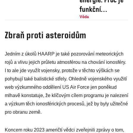
funkční
termojaderný
Věda
reaktor stále
Zbraň proti asteroidům
hudba
budoucnosti?
Jedním z úkolů HAARP je také pozorování meteorických
rojů a vlivu jejich průletu atmosférou na chování ionosféry.
I to ale jde využít vojensky, protože v těchto výškách se
pohybují také balistické střely. Ohledně vojenského využití
web výzkumného oddělení US Air Force jen poněkud
mlhavě konstatuje, že klíčovým cílem programu je nalezení
a výzkum těch ionosférických procesů, jež by byly užitečné
pro obranu země.
Koncem roku 2023 američtí vědci zveřejnili zprávy o tom,