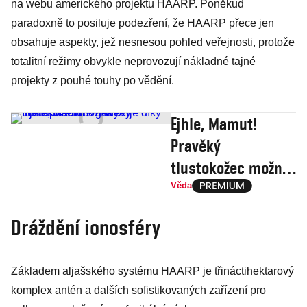
na webu amerického projektu HAARP. Poněkud
paradoxně to posiluje podezření, že HAARP přece jen
obsahuje aspekty, jež nesnesou pohled veřejnosti, protože
totalitní režimy obvykle neprovozují nákladné tajné
projekty z pouhé touhy po vědění.
Ejhle, Mamut!
Pravěký
tlustokožec možná
ožije díky
Věda
manupilacím s
Dráždění ionosféry
geny
Základem aljašského systému ­HAARP je třináctihektarový
komplex antén a dalších sofistikovaných zařízení pro