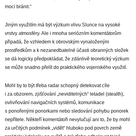
moci bránit.“
Jiným využitím má být výzkum vlivu Slunce na vysoké
vrstvy atmosféry. Ale i mnoha seriózním komentátorům
připadá, že vzhledem k obrovským vynaloženým
prostředkům a k nezanedbatelné účasti obranných složek
se dá logicky předpokládat, že zdánlivě teoretický výzkum
se může snadno přelít do praktického vojenského využití.
Mohl by to být třeba radar schopný detekovat cíle
i za obzorem, zjišťování „neviditelných“ letadel (stealth),
ovlivňování navigačních systémů, komunikace
s ponořenými ponorkami nebo sledování pohybu ponorek
nepřítele. Někteří komentátoři nevylučují ani to, že by mohl
za určitých podmínek „vidět“ hluboko pod povrch země