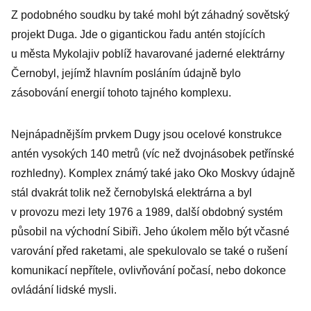
Z podobného soudku by také mohl být záhadný sovětský
projekt Duga. Jde o gigantickou řadu antén stojících
u města Mykolajiv poblíž havarované jaderné elektrárny
Černobyl, jejímž hlavním posláním údajně bylo
zásobování energií tohoto tajného komplexu.
Nejnápadnějším prvkem Dugy jsou ocelové konstrukce
antén vysokých 140 metrů (víc než dvojnásobek petřínské
rozhledny). Komplex známý také jako Oko Moskvy údajně
stál dvakrát tolik než černobylská elektrárna a byl
v provozu mezi lety 1976 a 1989, další obdobný systém
působil na východní Sibiři. Jeho úkolem mělo být včasné
varování před raketami, ale spekulovalo se také o rušení
komunikací nepřítele, ovlivňování počasí, nebo dokonce
ovládání lidské mysli.