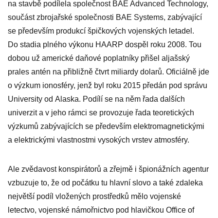
na stavbě podílela společnost BAE Advanced Technology,
součást zbrojařské společnosti BAE Systems, zabývající
se především produkcí špičkových vojenských letadel.
Do stadia plného výkonu HAARP dospěl roku 2008. Tou
dobou už americké daňové poplatníky přišel aljašský
prales antén na přibližně čtvrt miliardy dolarů. Oficiálně jde
o výzkum ionosféry, jenž byl roku 2015 předán pod správu
University od Alaska. Podílí se na něm řada dalších
univerzit a v jeho rámci se provozuje řada teoretických
výzkumů zabývajících se především elektromagnetickými
a elektrickými vlastnostmi vysokých vrstev atmosféry.
Ale zvědavost konspirátorů a zřejmě i špionážních agentur
vzbuzuje to, že od počátku tu hlavní slovo a také zdaleka
největší podíl vložených prostředků mělo vojenské
letectvo, vojenské námořnictvo pod hlavičkou Office of