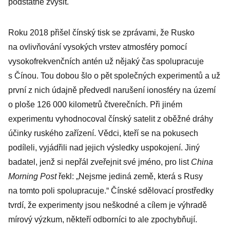
podstatně zvýšit.
Roku 2018 přišel čínský tisk se zprávami, že Rusko
na ovlivňování vysokých vrstev atmosféry pomocí
vysokofrekvenčních antén už nějaký čas spolupracuje
s Čínou. Tou dobou šlo o pět společných experimentů a už
první z nich údajně předvedl narušení ionosféry na území
o ploše 126 000 kilometrů čtverečních. Při jiném
experimentu vyhodnocoval čínský satelit z oběžné dráhy
účinky ruského zařízení. Vědci, kteří se na pokusech
podíleli, vyjádřili nad jejich výsledky uspokojení. Jiný
badatel, jenž si nepřál zveřejnit své jméno, pro list
China
Morning Post
řekl: „Nejsme jediná země, která s Rusy
na tomto poli spolupracuje.“ Čínské sdělovací prostředky
tvrdí, že experimenty jsou neškodné a cílem je výhradě
mírový výzkum, někteří odborníci to ale zpochybňují.