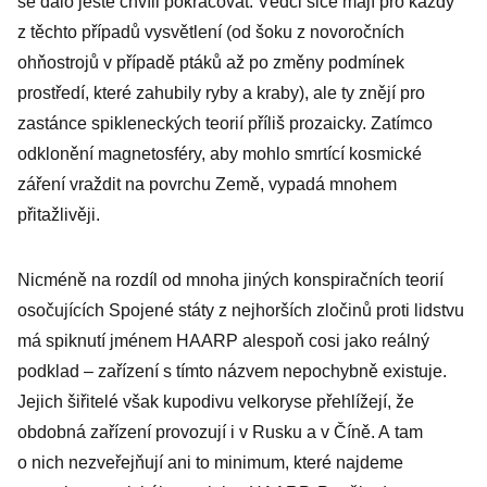
se dalo ještě chvíli pokračovat. Vědci sice mají pro každý
z těchto případů vysvětlení (od šoku z novoročních
ohňostrojů v případě ptáků až po změny podmínek
prostředí, které zahubily ryby a kraby), ale ty znějí pro
zastánce spikleneckých teorií příliš prozaicky. Zatímco
odklonění magnetosféry, aby mohlo smrtící kosmické
záření vraždit na povrchu Země, vypadá mnohem
přitažlivěji.
Nicméně na rozdíl od mnoha jiných konspiračních teorií
osočujících Spojené státy z nejhorších zločinů proti lidstvu
má spiknutí jménem HAARP alespoň cosi jako reálný
podklad – zařízení s tímto názvem nepochybně existuje.
Jejich šiřitelé však kupodivu velkoryse přehlížejí, že
obdobná zařízení provozují i v Rusku a v Číně. A tam
o nich nezveřejňují ani to minimum, které najdeme