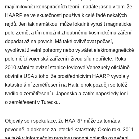
mají milovníci konspiračních teorií i nadále jasno v tom, že
HAARP se ve skutečnosti používá k celé řadě nekalých
rejdů. Jen tak namátkou: může lokálně vyrušit magnetické
pole Země, a tím umožnit zhoubnému kosmickému záření
dopadat až na povrch. Má také ovlivňovat počasí,
vyvolávat živelní pohromy nebo vytvářet elektromagnetické
pole ničící vojenská zařízení i živou sílu nepřítele. Roku
2010 státní televizní stanice levicové Venezuely oficiálně
obvinila USA z toho, že prostřednictvím HAARP vyvolaly
katastrofální zemětřesení na Haiti, o rok později se totéž
tvrdilo o zemětřesení u Japonska a zatím naposledy loni
o zemětřesení v Turecku.
Objevily se i spekulace, že ­HAARP může za tornáda,
povodně, a dokonce za letecké katastrofy. Okolo roku 2011
se také v informačním prostoru poprvé objevilo označení