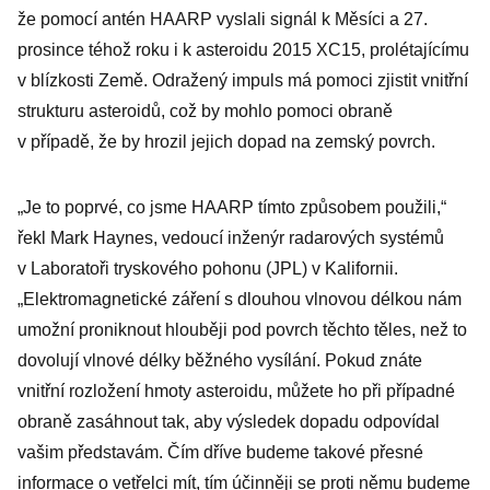
že pomocí antén HAARP vyslali signál k Měsíci a 27.
prosince téhož roku i k asteroidu 2015 XC15, prolétajícímu
v blízkosti Země. Odražený impuls má pomoci zjistit vnitřní
strukturu asteroidů, což by mohlo pomoci obraně
v případě, že by hrozil jejich dopad na zemský povrch.
„Je to poprvé, co jsme HAARP tímto způsobem použili,“
řekl Mark Haynes, vedoucí inženýr radarových systémů
v Laboratoři tryskového pohonu (JPL) v Kalifornii.
„Elektromagnetické záření s dlouhou vlnovou délkou nám
umožní proniknout hlouběji pod povrch těchto těles, než to
dovolují vlnové délky běžného vysílání. Pokud znáte
vnitřní rozložení hmoty asteroidu, můžete ho při případné
obraně zasáhnout tak, aby výsledek dopadu odpovídal
vašim představám. Čím dříve budeme takové přesné
informace o vetřelci mít, tím účinněji se proti němu budeme