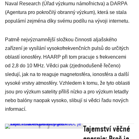
Naval Research (Úřad výzkumu námořnictva) a DARPA
(Agentura pro pokročilý obranný výzkum), která se stala
populární zejména díky svému podílu na vývoji internetu.
Patrně nejvýznamnější složkou činnosti aljašského
zařízení je vysílání vysokofrekvenčních pulsů do určitých
oblastí iono­sféry. ­HAARP při tom pracuje s frekvencemi
od 2,8 do 10 MHz. Vědci pak (zjednodušeně řečeno)
sledují, jak na to reaguje magnetosféra, ionosféra a další
vysoké vrstvy atmosféry. Vzhledem k tomu, že tyto oblasti
jsou pro výzkum satelity příliš nízko a pro výzkum letadly
nebo balóny naopak vysoko, slibují si vědci řadu nových
informací.
Tajemství věčné
energie: Proč je