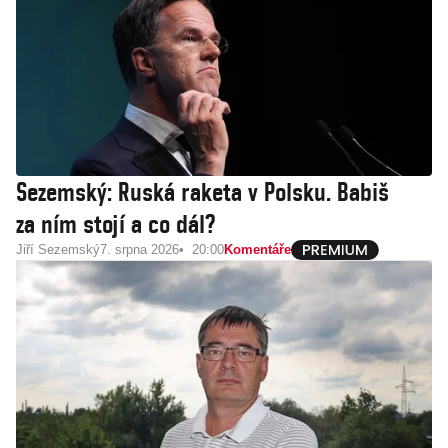
Sezemský: Ruská raketa v Polsku. Babiš
za ním stojí a co dál?
Jiří Sezemský
7. srpna 2026
20:00
Komentáře