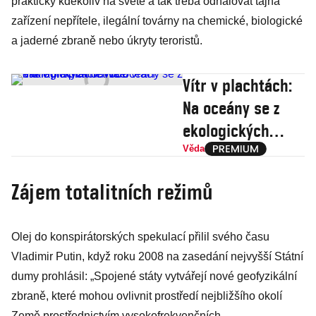
prakticky kdekoliv na světě a tak třeba odhalovat tajná
zařízení nepřítele, ilegální továrny na chemické, biologické
a jaderné zbraně nebo úkryty teroristů.
Vítr v plachtách:
Na oceány se z
ekologických
důvodů vrací
Věda
nákladní
Zájem totalitních režimů
plachetnice
Olej do konspirátorských spekulací přilil svého času
Vladimir Putin, když roku 2008 na zasedání nejvyšší Státní
dumy prohlásil: „Spojené státy vytvářejí nové geofyzikální
zbraně, které mohou ovlivnit prostředí nejbližšího okolí
Země prostřednictvím vysokofrekvenčních