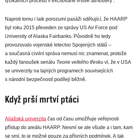
fyzikálních procesů v excitované vrstvě atmosféry“.
Naproti tomu i laik porozumí pasáži sdělující, že HAARP
byl roku 2015 převeden ze správy US Air Force pod
University of Alaska Fairbanks. Původně ho tedy
provozovalo vojenské letectvo Spojených států –
a současná civilní správa nemusí nic znamenat, protože
každý fanoušek seriálu
Teorie velkého třesku
ví, že v USA
se univerzity na tajných programech souvisejících
s národní bezpečností podílejí běžně.
Když prší mrtví ptáci
Aljašská univerzita
čas od času umožňuje veřejnosti
přístup do areálu HAARP. Nesmí se ale všude a i tam, kam
se smí, to je možné pouze za přísných podmínek. A tak