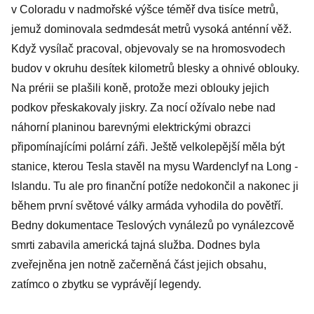
v Coloradu v nadmořské výšce téměř dva tisíce metrů,
jemuž dominovala sedm­desát metrů vysoká anténní věž.
Když vysílač pracoval, objevovaly se na hromosvodech
budov v okruhu desítek kilometrů blesky a ohnivé oblouky.
Na prérii se plašili koně, protože mezi oblouky jejich
podkov přeskakovaly jiskry. Za nocí ožívalo nebe nad
náhorní planinou barevnými elektrickými obrazci
připomínajícími polární záři. Ještě velkolepější měla být
stanice, kterou Tesla stavěl na mysu Wardenclyf na Long ­
Islandu. Tu ale pro finanční potíže nedokončil a nakonec ji
během první světové války armáda vyhodila do povětří.
Bedny dokumentace Teslových vynálezů po vyná­lezcově
smrti zabavila americká tajná služba. Dodnes byla
zveřejněna jen notně začerněná část jejich obsahu,
zatímco o zbytku se vyprávějí legendy.