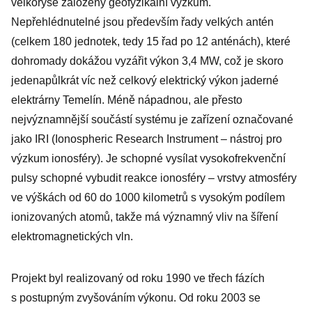
velkoryse založený geofyzikální výzkum.
Nepřehlédnutelné jsou především řady velkých antén
(celkem 180 jednotek, tedy 15 řad po 12 anténách), které
dohromady dokážou vyzářit výkon 3,4 MW, což je skoro
jedenapůlkrát víc než celkový elektrický výkon jaderné
elektrárny Temelín. Méně nápadnou, ale přesto
nejvýznamnější součástí systému je zařízení označované
jako IRI (Iono­spheric Research Instrument – nástroj pro
výzkum ionosféry). Je schopné vysílat vysokofrekvenční
pulsy schopné vybudit reakce ionosféry – vrstvy atmosféry
ve výškách od 60 do 1000 kilometrů s vysokým podílem
ionizovaných atomů, takže má významný vliv na šíření
elektro­magnetických vln.
Projekt byl realizovaný od roku 1990 ve třech fázích
s postupným zvyšováním výkonu. Od roku 2003 se