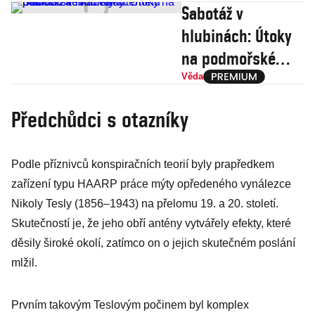
Sabotáž v
hlubinách: Útoky
na podmořské
kabely internetu
Věda
mohou začínat
Předchůdci s otazníky
války
Podle příznivců konspiračních teo­rií byly prapředkem
zařízení typu HAARP práce mýty opředeného vynálezce
Nikoly Tesly (1856–1943) na přelomu 19. a 20. století.
Skutečností je, že jeho obří antény vytvářely efekty, které
děsily široké okolí, zatímco on o jejich skutečném poslání
mlžil.
Prvním takovým Teslovým počinem byl komplex