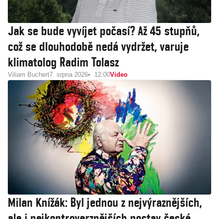
Jak se bude vyvíjet počasí? Až 45 stupňů,
což se dlouhodobě nedá vydržet, varuje
klimatolog Radim Tolasz
Viliam Buchert
7. srpna 2026
12:00
Video
Milan Knížák: Byl jednou z nejvýraznějších,
ale i nejkontroverznějších postav české