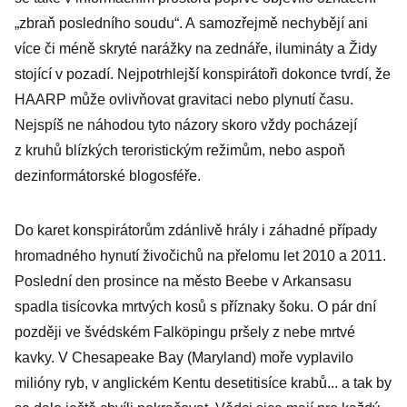
„zbraň posledního soudu“. A samozřejmě nechybějí ani
více či méně skryté narážky na zednáře, ilumináty a Židy
stojící v pozadí. Nejpotrhlejší konspirátoři dokonce tvrdí, že
HAARP může ovlivňovat gravitaci nebo plynutí času.
Nejspíš ne náhodou tyto názory skoro vždy pocházejí
z kruhů blízkých teroristickým režimům, nebo aspoň
dezinformátorské blogosféře.
Do karet konspirátorům zdánlivě hrály i záhadné případy
hromadného hynutí živočichů na přelomu let 2010 a 2011.
Poslední den prosince na město Beebe v Arkansasu
spadla tisícovka mrtvých kosů s příznaky šoku. O pár dní
později ve švédském Falköpingu pršely z nebe mrtvé
kavky. V Chesapeake Bay (Maryland) moře vyplavilo
milióny ryb, v anglickém Kentu desetitisíce krabů... a tak by