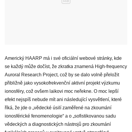
Americký HAARP má i své oficiální webové stránky, kde
se každý může dočíst, že zkratka znamená High-frequency
Auroral Research Project, což by se dalo volně přeložit
přibližně jako vysokofrekvenční aktivní projekt výzkumu
ionosféry, což ovšem laikovi moc neřekne. O moc lepší
efekt nejspíš nebude mít ani následující vysvětlení, které
říká, že jde o „vědecké úsilí zaměřené na zkoumání
ionosférické fenomenologie“ a o „sofistikovanou sadu
vědeckých a diagnostických nástrojů pro zkoumání