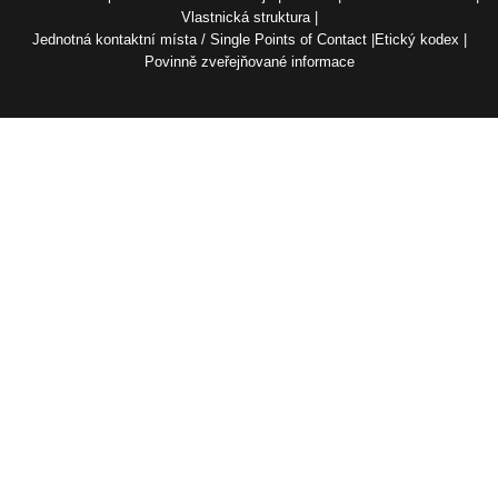
Vlastnická struktura
Jednotná kontaktní místa / Single Points of Contact
Etický kodex
Povinně zveřejňované informace