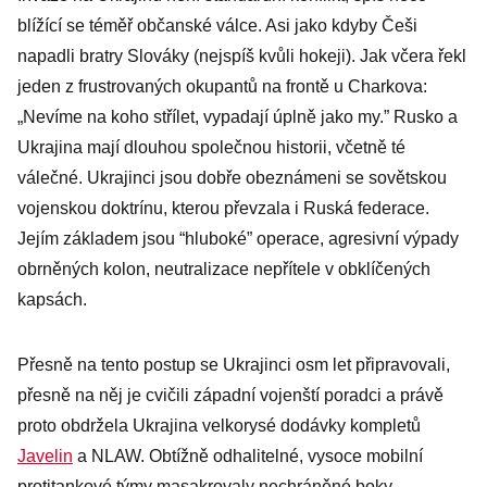
blížící se téměř občanské válce. Asi jako kdyby Češi
napadli bratry Slováky (nejspíš kvůli hokeji). Jak včera řekl
jeden z frustrovaných okupantů na frontě u Charkova:
„Nevíme na koho střílet, vypadají úplně jako my.” Rusko a
Ukrajina mají dlouhou společnou historii, včetně té
válečné. Ukrajinci jsou dobře obeznámeni se sovětskou
vojenskou doktrínu, kterou převzala i Ruská federace.
Jejím základem jsou “hluboké” operace, agresivní výpady
obrněných kolon, neutralizace nepřítele v obklíčených
kapsách.
Přesně na tento postup se Ukrajinci osm let připravovali,
přesně na něj je cvičili západní vojenští poradci a právě
proto obdržela Ukrajina velkorysé dodávky kompletů
Javelin
a NLAW. Obtížně odhalitelné, vysoce mobilní
protitankové týmy masakrovaly nechráněné boky