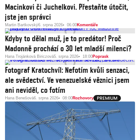
Macinkovi či Juchelkovi. Přestaňte útočit,
jste jen správci
Martin Bartkovský
6. srpna 2026
06:00
Komentáře
Kdyby to dělal muž, je to predátor! Proč
Madonně prochází o 30 let mladší milenci?
Hana Trojánková Biriczová
5. srpna 2026
18:00
Poprask
Fotograf Kratochvíl: Nefotím kvůli senzaci,
ale svědectví. Ve venezuelské věznici jsem
ani neviděl, co fotím
Hana Benešová
6. srpna 2026
08:00
Rozhovory