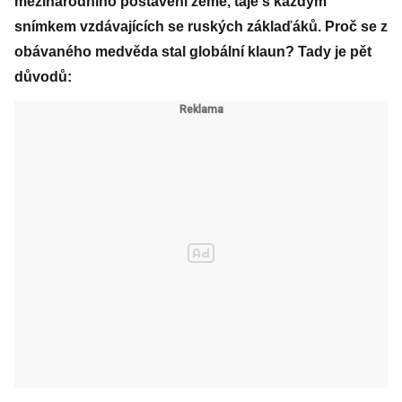
mezinárodního postavení země, taje s každým
snímkem vzdávajících se ruských záklaďáků. Proč se z
obávaného medvěda stal globální klaun? Tady je pět
důvodů: