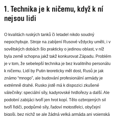
1. Technika je k ničemu, když k ní
nejsou lidi
O kvalitách ruských tanků či letadel nikdo soudný
nepochybuje. Stroje na zabíjení Rusové vždycky uměli, i v
sovětských dobách šlo prakticky o jedinou oblast, v níž
byla země schopna jakž takž konkurovat Západu. Problém
je v tom, že sebelepší technika je bez kvalitního personálu
k ničemu. Lidí by Putin teoreticky měl dost, Rusů je jak
známo “mnogo”, ale budování profesionální armády je
extrémně drahé. Rusko jistě má k dispozici zkušené
válečníky: speciální síly, kadyrovské hrdlořezy a další. Ale
podobní zabijáci tvoří jen hrot kopí. Tělo ozbrojených sil
tvoří řidiči, podpůrné síly, řadoví motostřelci, obyčejní
bigoši, bez nichž se ale žádná velká armáda ani vojenská