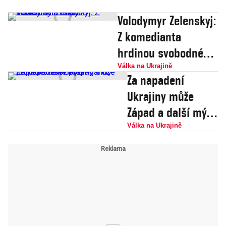
Volodymyr Zelenskyj:
Z komedianta
hrdinou svobodné
Evropy
Válka na Ukrajině
Za napadení
Ukrajiny může
Západ a další mýty
proputinovské
Válka na Ukrajině
propagandy