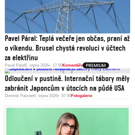
Pavel Páral: Teplá večeře jen občas, praní až
o víkendu. Brusel chystá revoluci v účtech
za elektřinu
Pavel Páral
5. srpna 2026
17:00
Komentáře
Odloučení v pustině. Internační tábory měly
zabránit Japoncům v útocích na půdě USA
Dominik Patzner
6. srpna 2026
07:00
Fotogalerie