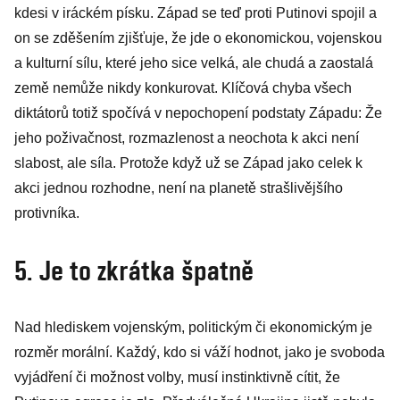
kdesi v iráckém písku. Západ se teď proti Putinovi spojil a
on se zděšením zjišťuje, že jde o ekonomickou, vojenskou
a kulturní sílu, které jeho sice velká, ale chudá a zaostalá
země nemůže nikdy konkurovat. Klíčová chyba všech
diktátorů totiž spočívá v nepochopení podstaty Západu: Že
jeho poživačnost, rozmazlenost a neochota k akci není
slabost, ale síla. Protože když už se Západ jako celek k
akci jednou rozhodne, není na planetě strašlivějšího
protivníka.
5. Je to zkrátka špatně
Nad hlediskem vojenským, politickým či ekonomickým je
rozměr morální. Každý, kdo si váží hodnot, jako je svoboda
vyjádření či možnost volby, musí instinktivně cítit, že