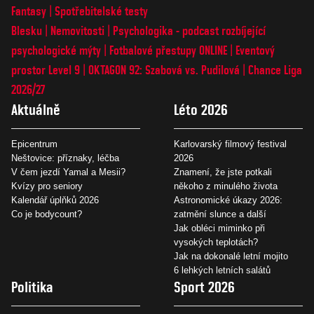
Fantasy
Spotřebitelské testy
Blesku
Nemovitosti
Psychologika - podcast rozbíjející
psychologické mýty
Fotbalové přestupy ONLINE
Eventový
prostor Level 9
OKTAGON 92: Szabová vs. Pudilová
Chance Liga
2026/27
Aktuálně
Léto 2026
Epicentrum
Karlovarský filmový festival
Neštovice: příznaky, léčba
2026
V čem jezdí Yamal a Mesii?
Znamení, že jste potkali
Kvízy pro seniory
někoho z minulého života
Kalendář úplňků 2026
Astronomické úkazy 2026:
Co je bodycount?
zatmění slunce a další
Jak obléci miminko při
vysokých teplotách?
Jak na dokonalé letní mojito
6 lehkých letních salátů
Politika
Sport 2026