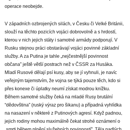
operace neobejde.
V západních ozbrojených silách, v Česku či Velké Británii,
slouží na těchto pozicích vojáci dobrovolně a s hrdostí,
kterou v nich jejich státy i samotné armády podporují. V
Rusku stejnou práci obstarávají vojáci povinné základní
služby. A za Putina je tahle „nejčestnější povinnost
občana” ještě větší postrach než v ČSSR za Husáka.
Mladí Rusové dělají psí kusy, aby se jí vyhnuli, je navíc
veřejným tajemstvím, že vojna se týká pouze těch, kdo si
přes konexe či úplatky neumí získat modrou knížku.
Během samotné služby čeká na mladé Rusy brutální
“dědovština” (ruský výraz pro šikanu) a případná vyhlídka
na nasazení v některé z Putinových agresí. Když padnou,
jejich rodiny mohou maximálně čekat strohé oznámení o
„smrti během plnění služebních povinností”. Těla padlých