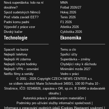
Nová superdávka: kdo na ní
MMA
dosáhne?
Fotbal 2026/27
Sjezd sudetských Němců
Hokej 2026
Proč vláda zavádí EET?
Tenis 2026
Padni komu padni
F1 2026
Výpověď z práce vzor
Atletika 2026
Divoký kačer
Cyklistika 2026
Technologie
Ekonomika
SpaceX na burze
Temu a clo
Nejlepší telefony
Spořicí účty
Nejlepší AI zdarma
Superdávka – změny
Nejlepší chytré hodinky
Chybějící roky k důchodu
Nejlepší VPN – srovnání
Minimální mzda 2027
Netflix filmy a seriály
Vedro v práci
© 2001 - 2026 Copyright
CZECH NEWS CENTER a.s.
se sídlem náměstí Marie Schmolkové 3493/1, 100 00 Praha 10 -
Strašnice, IČO: 02346826, zapsána v OR, sp.zn. B 19490 a dodavatelé
obsahu
Autorská práva k publikovaným materiálům
Podmínky pro užívání služby informační společnosti
Informace o zpracování osobních údajů
Cookies
Nastavení soukromí