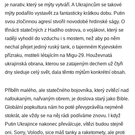
je narativ, který se mýty vytváří. A Ukrajincům se takové
mýty podařilo vystavět za fantasticky krátkou dobu. Putin
svou zločinnou agresí stvořil novodobé hrdinské ságy. O
třinácti statečných z Hadího ostrova, o vojákovi, který se
raději vyhodil do vzduchu i s mostem, než aby po něm
nechal přejet jediný ruský tank, o tajemném Kyjevském
přízraku, mstiteli létajícím na Migu-29. Houževnatá
ukrajinská obrana, kterou se zatajeným dechem už čtyři
dny sleduje celý svět, dala těmto mýtům konkrétní obsah.
Příběh malého, ale statečného bojovníka, který zvítězí nad
nafoukaným, nařvaným obrem, je doslova starý jako Bible.
Globální popkultura nám ho poté převyprávěla nejméně
stokrát, ale vždy se na něj rádi podíváme znovu. I když
Putin Ukrajince nakonec převálcuje, vítězi budou stejně
oni. Sorry, Voloďo, sice máš tanky a raketomety, ale proti