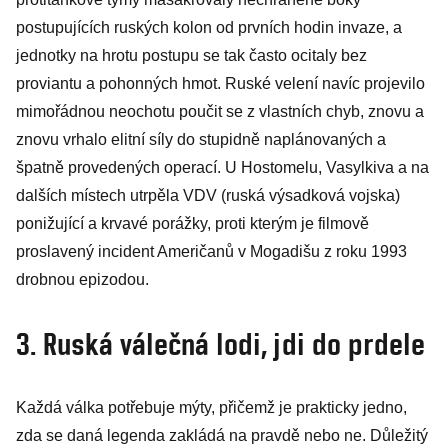
postupujících ruských kolon od prvních hodin invaze, a
jednotky na hrotu postupu se tak často ocitaly bez
proviantu a pohonných hmot. Ruské velení navíc projevilo
mimořádnou neochotu poučit se z vlastních chyb, znovu a
znovu vrhalo elitní síly do stupidně naplánovaných a
špatně provedených operací. U Hostomelu, Vasylkiva a na
dalších místech utrpěla VDV (ruská výsadková vojska)
ponižující a krvavé porážky, proti kterým je filmově
proslavený incident Američanů v Mogadišu z roku 1993
drobnou epizodou.
3. Ruská válečná lodi, jdi do prdele
Každá válka potřebuje mýty, přičemž je prakticky jedno,
zda se daná legenda zakládá na pravdě nebo ne. Důležitý