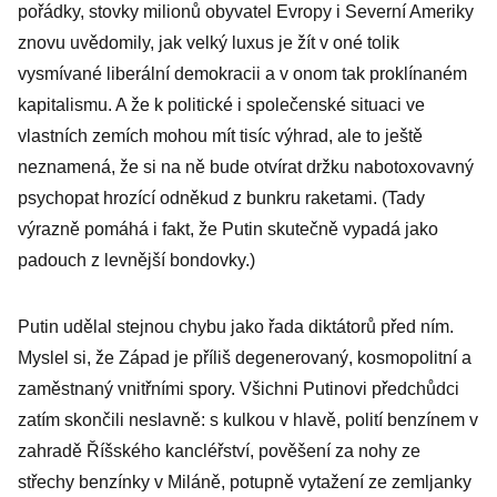
pořádky, stovky milionů obyvatel Evropy i Severní Ameriky
znovu uvědomily, jak velký luxus je žít v oné tolik
vysmívané liberální demokracii a v onom tak proklínaném
kapitalismu. A že k politické i společenské situaci ve
vlastních zemích mohou mít tisíc výhrad, ale to ještě
neznamená, že si na ně bude otvírat držku nabotoxovavný
psychopat hrozící odněkud z bunkru raketami. (Tady
výrazně pomáhá i fakt, že Putin skutečně vypadá jako
padouch z levnější bondovky.)
Putin udělal stejnou chybu jako řada diktátorů před ním.
Myslel si, že Západ je příliš degenerovaný, kosmopolitní a
zaměstnaný vnitřními spory. Všichni Putinovi předchůdci
zatím skončili neslavně: s kulkou v hlavě, polití benzínem v
zahradě Říšského kancléřství, pověšení za nohy ze
střechy benzínky v Miláně, potupně vytažení ze zemljanky