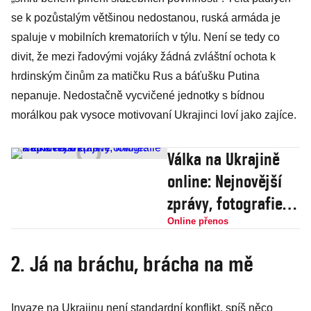
se k pozůstalým většinou nedostanou, ruská armáda je
spaluje v mobilních krematoriích v týlu. Není se tedy co
divit, že mezi řadovými vojáky žádná zvláštní ochota k
hrdinským činům za matičku Rus a báťušku Putina
nepanuje. Nedostačně vycvičené jednotky s bídnou
morálkou pak vysoce motivovaní Ukrajinci loví jako zajíce.
Válka na Ukrajině
online: Nejnovější
zprávy, fotografie a
komentáře
Online přenos
2. Já na bráchu, brácha na mě
Invaze na Ukrajinu není standardní konflikt, spíš něco