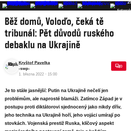
2
Fotogal
Běž domů, Voloďo, čeká tě
tribunál: Pět důvodů ruského
debaklu na Ukrajině
Kryštof Pavelka
0
-swp-
·
1. března 2022
15:00
Je to stále jasnější: Putin na Ukrajině nečelí jen
problémům, ale naprosté blamáži. Zatímco Západ je v
postupu proti diktátorovi sjednocený jako nikdy dřív,
jeho technika na Ukrajině hoří, jeho vojáci umírají po
stovkách. Vojenská prestiž Ruska, klíčový aspekt