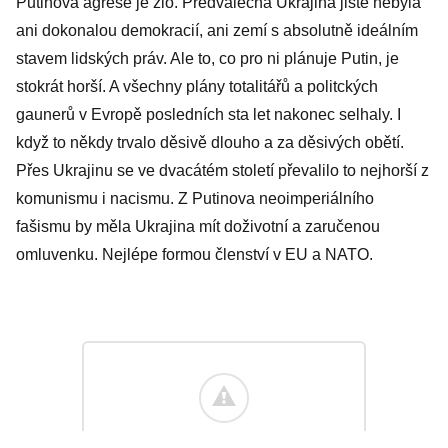
Putinova agrese je zlo. Předválečná Ukrajina jistě nebyla
ani dokonalou demokracií, ani zemí s absolutně ideálním
stavem lidských práv. Ale to, co pro ni plánuje Putin, je
stokrát horší. A všechny plány totalitářů a politckých
gaunerů v Evropě posledních sta let nakonec selhaly. I
když to někdy trvalo děsivě dlouho a za děsivých obětí.
Přes Ukrajinu se ve dvacátém století převalilo to nejhorší z
komunismu i nacismu. Z Putinova neoimperiálního
fašismu by měla Ukrajina mít doživotní a zaručenou
omluvenku. Nejlépe formou členství v EU a NATO.