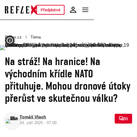
Předplatné
Reflex.cz
Téma
Na stráž! Na hranice! Na
východním křídle NATO
přituhuje. Mohou dronové útoky
přerůst ve skutečnou válku?
Tomáš Vlach
10
·
24. září 2025
07:00