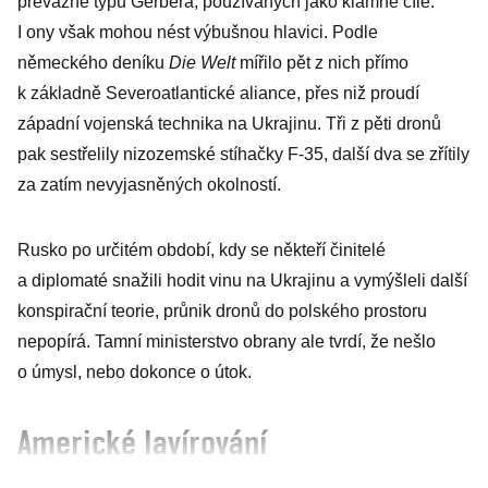
převážně typu Gerbera, používaných jako klamné cíle.
I ony však mohou nést výbušnou hlavici. Podle
německého deníku
Die Welt
mířilo pět z nich přímo
k základně Severoatlantické aliance, přes niž proudí
západní vojenská technika na Ukrajinu. Tři z pěti dronů
pak sestřelily nizozemské stíhačky F-35, další dva se zřítily
za zatím nevyjasněných okolností.
Rusko po určitém období, kdy se někteří činitelé
a diplomaté snažili hodit vinu na Ukrajinu a vymýšleli další
konspirační teorie, průnik dronů do polského prostoru
nepopírá. Tamní ministerstvo obrany ale tvrdí, že nešlo
o úmysl, nebo dokonce o útok.
Americké lavírování