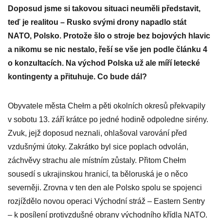
Doposud jsme si takovou situaci neuměli představit,
teď je realitou – Rusko svými drony napadlo stát
NATO, Polsko. Protože šlo o stroje bez bojových hlavic
a nikomu se nic nestalo, řeší se vše jen podle článku 4
o konzultacích. Na východ Polska už ale míří letecké
kontingenty a přituhuje. Co bude dál?
Obyvatele města Chełm a pěti okolních okresů překvapily
v sobotu 13. září krátce po jedné hodině odpoledne sirény.
Zvuk, jejž doposud neznali, ohlašoval varování před
vzdušnými útoky. Zakrátko byl sice poplach odvolán,
záchvěvy strachu ale místním zůstaly. Přitom Chełm
sousedí s ukrajinskou hranicí, ta běloruská je o něco
severněji. Zrovna v ten den ale Polsko spolu se spojenci
rozjíždělo novou operaci Východní stráž – Eastern Sentry
– k posílení protivzdušné obrany východního křídla NATO.