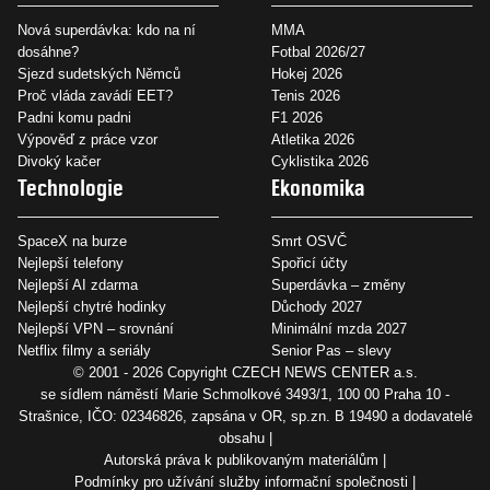
Nová superdávka: kdo na ní
MMA
dosáhne?
Fotbal 2026/27
Sjezd sudetských Němců
Hokej 2026
Proč vláda zavádí EET?
Tenis 2026
Padni komu padni
F1 2026
Výpověď z práce vzor
Atletika 2026
Divoký kačer
Cyklistika 2026
Technologie
Ekonomika
SpaceX na burze
Smrt OSVČ
Nejlepší telefony
Spořicí účty
Nejlepší AI zdarma
Superdávka – změny
Nejlepší chytré hodinky
Důchody 2027
Nejlepší VPN – srovnání
Minimální mzda 2027
Netflix filmy a seriály
Senior Pas – slevy
© 2001 - 2026 Copyright
CZECH NEWS CENTER a.s.
se sídlem náměstí Marie Schmolkové 3493/1, 100 00 Praha 10 -
Strašnice, IČO: 02346826, zapsána v OR, sp.zn. B 19490 a dodavatelé
obsahu
Autorská práva k publikovaným materiálům
Podmínky pro užívání služby informační společnosti