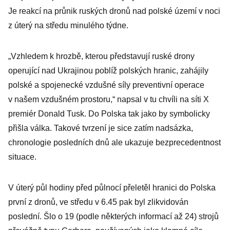
Je reakcí na průnik ruských dronů nad polské území v noci
z úterý na středu minulého týdne.
„Vzhledem k hrozbě, kterou představují ruské drony
operující nad Ukrajinou poblíž polských hranic, zahájily
polské a spojenecké vzdušné síly preventivní operace
v našem vzdušném prostoru,“ napsal v tu chvíli na síti X
premiér Donald Tusk. Do Polska tak jako by symbolicky
přišla válka. Takové tvrzení je sice zatím nadsázka,
chronologie posledních dnů ale ukazuje bezprecedentnost
situace.
V úterý půl hodiny před půlnocí přeletěl hranici do Polska
první z dronů, ve středu v 6.45 pak byl zlikvidován
poslední. Šlo o 19 (podle některých informací až 24) strojů