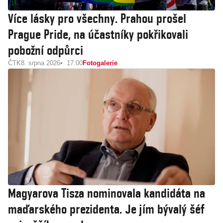
Více lásky pro všechny. Prahou prošel
Prague Pride, na účastníky pokřikovali
pobožní odpůrci
ČTK
8. srpna 2026
17:00
Fotogalerie
Magyarova Tisza nominovala kandidáta na
maďarského prezidenta. Je jím bývalý šéf