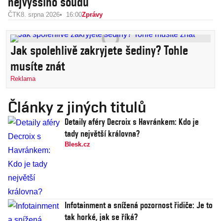
nejvyššího soudu
ČTK
8. srpna 2026
16:00
Zprávy
Jak spolehlivě zakryjete šediny? Tohle
musíte znát
Reklama
Články z jiných titulů
Detaily aféry Decroix s Havránkem: Kdo je
tady největší královna?
Blesk.cz
Infotainment a snížená pozornost řidiče: Je to
tak horké, jak se říká?