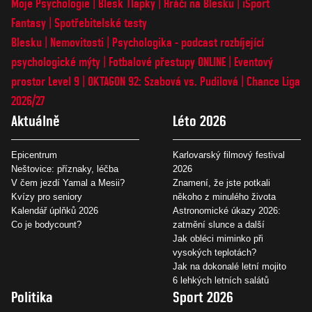
Moje Psychologie
Blesk Tlapky
Hráči na Blesku
iSport
Fantasy
Spotřebitelské testy
Blesku
Nemovitosti
Psychologika - podcast rozbíjející
psychologické mýty
Fotbalové přestupy ONLINE
Eventový
prostor Level 9
OKTAGON 92: Szabová vs. Pudilová
Chance Liga
2026/27
Aktuálně
Léto 2026
Epicentrum
Karlovarský filmový festival
Neštovice: příznaky, léčba
2026
V čem jezdí Yamal a Mesii?
Znamení, že jste potkali
Kvízy pro seniory
někoho z minulého života
Kalendář úplňků 2026
Astronomické úkazy 2026:
Co je bodycount?
zatmění slunce a další
Jak obléci miminko při
vysokých teplotách?
Jak na dokonalé letní mojito
6 lehkých letních salátů
Politika
Sport 2026