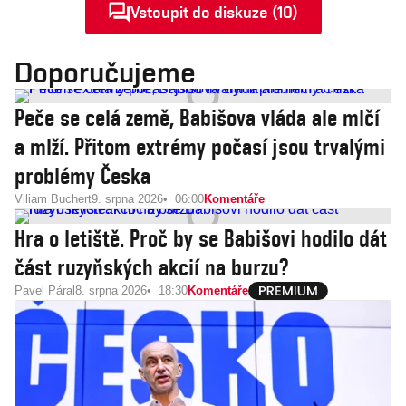
Vstoupit do diskuze (10)
Doporučujeme
Peče se celá země, Babišova vláda ale mlčí
a mlží. Přitom extrémy počasí jsou trvalými
problémy Česka
Viliam Buchert
9. srpna 2026
06:00
Komentáře
Hra o letiště. Proč by se Babišovi hodilo dát
část ruzyňských akcií na burzu?
Pavel Páral
8. srpna 2026
18:30
Komentáře