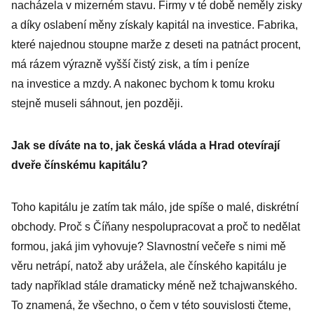
nacházela v mizerném stavu. Firmy v té době neměly zisky
a díky oslabení měny získaly kapitál na investice. Fabrika,
které najednou stoupne marže z deseti na patnáct procent,
má rázem výrazně vyšší čistý zisk, a tím i peníze
na investice a mzdy. A nakonec bychom k tomu kroku
stejně museli sáhnout, jen později.
Jak se díváte na to, jak česká vláda a Hrad otevírají
dveře čínskému kapitálu?
Toho kapitálu je zatím tak málo, jde spíše o malé, diskrétní
obchody. Proč s Číňany nespolupracovat a proč to nedělat
formou, jaká jim vyhovuje? Slavnostní večeře s nimi mě
věru netrápí, natož aby urážela, ale čínského kapitálu je
tady například stále dramaticky méně než tchajwanského.
To znamená, že všechno, o čem v této souvislosti čteme,