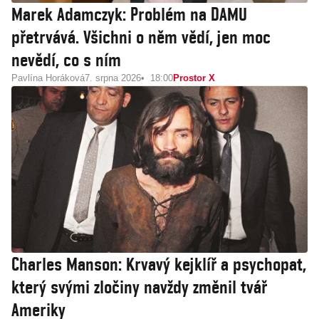
Marek Adamczyk: Problém na DAMU
přetrvává. Všichni o něm vědí, jen moc
nevědí, co s ním
Pavlína Horáková
7. srpna 2026
18:00
Prostor X
Charles Manson: Krvavý kejklíř a psychopat,
který svými zločiny navždy změnil tvář
Ameriky