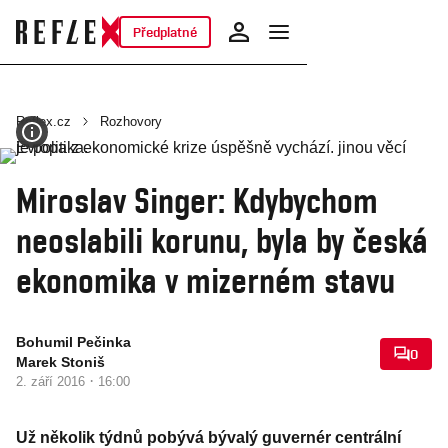
Předplatné
Reflex.cz
Rozhovory
Miroslav Singer: Kdybychom
neoslabili korunu, byla by česká
ekonomika v mizerném stavu
Bohumil Pečinka
0
Marek Stoniš
·
2. září 2016
16:00
Už několik týdnů pobývá bývalý guvernér centrální