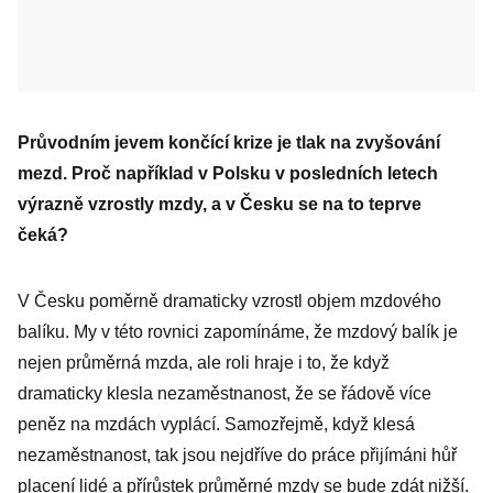
Průvodním jevem končící krize je tlak na zvyšování
mezd. Proč například v Polsku v posledních letech
výrazně vzrostly mzdy, a v Česku se na to teprve
čeká?
V Česku poměrně dramaticky vzrostl objem mzdového
balíku. My v této rovnici zapomínáme, že mzdový balík je
nejen průměrná mzda, ale roli hraje i to, že když
dramaticky klesla nezaměstnanost, že se řádově více
peněz na mzdách vyplácí. Samozřejmě, když klesá
nezaměstnanost, tak jsou nejdříve do práce přijímáni hůř
placení lidé a přírůstek průměrné mzdy se bude zdát nižší.