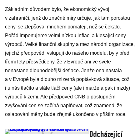
Základním důvodem bylo, že ekonomický vývoj
v zahraničí, jenž do značné míry určuje, jak tam porostou
ceny, se zlepšoval mnohem pomaleji, než se čekalo.
Pořád importujeme velmi nízkou inflaci a klesající ceny
výrobců. Velké finanční skupiny a mezinárodní organizace,
jejichž předpovědi vstupují do našeho modelu, byly před
třemi lety přesvědčeny, že v Evropě ani ve světě
nenastane dlouhodobější deflace. Jenže ona nastala
a v Evropě byla dlouho mizerná poptávková situace, což
i u nás tlačilo a stále tlačí ceny (ale i marže a pak i mzdy)
výrobců k zemi. Ale předpověď ČNB o postupném
zvyšování cen se začíná naplňovat, což znamená, že
oslabování měny bude zřejmě ukončeno v příštím roce.
Odcházející