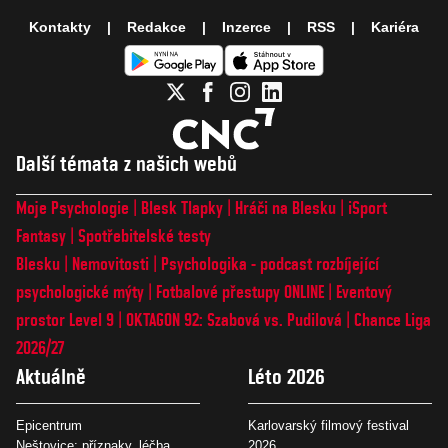
Kontakty
Redakce
Inzerce
RSS
Kariéra
Další témata z našich webů
Moje Psychologie
Blesk Tlapky
Hráči na Blesku
iSport
Fantasy
Spotřebitelské testy
Blesku
Nemovitosti
Psychologika - podcast rozbíjející
psychologické mýty
Fotbalové přestupy ONLINE
Eventový
prostor Level 9
OKTAGON 92: Szabová vs. Pudilová
Chance Liga
2026/27
Aktuálně
Léto 2026
Epicentrum
Karlovarský filmový festival
Neštovice: příznaky, léčba
2026