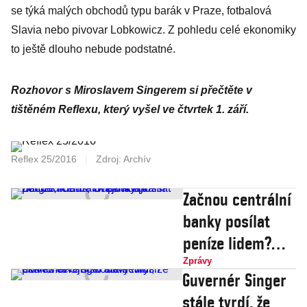
se týká malých obchodů typu barák v Praze, fotbalová
Slavia nebo pivovar Lobkowicz. Z pohledu celé ekonomiky
to ještě dlouho nebude podstatné.
Rozhovor s Miroslavem Singerem si přečtěte v
tištěném Reflexu, který vyšel ve čtvrtek 1. září.
Reflex 25/2016
|
Zdroj: Archív
Začnou centrální
banky posílat
peníze lidem?
Odpovídají
Zprávy
Guvernér Singer
Singer, Klaus,
stále tvrdí, že