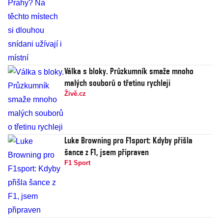
Válka s bloky. Průzkumník smaže mnoho
malých souborů o třetinu rychleji
Živě.cz
Luke Browning pro F1sport: Kdyby přišla
šance z F1, jsem připraven
F1 Sport