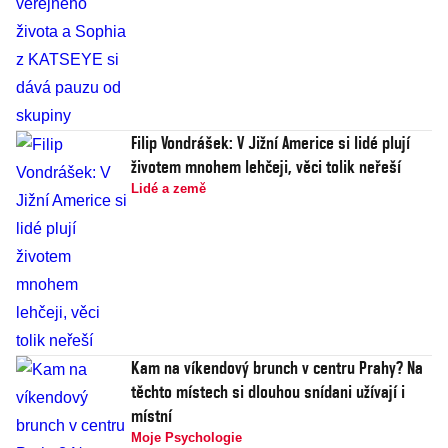
Filip Vondrášek: V Jižní Americe si lidé plují
životem mnohem lehčeji, věci tolik neřeší
Lidé a země
Kam na víkendový brunch v centru Prahy? Na
těchto místech si dlouhou snídani užívají i
místní
Moje Psychologie