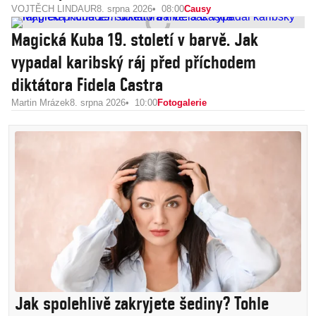
VOJTĚCH LINDAUR
8. srpna 2026
08:00
Causy
Magická Kuba 19. století v barvě. Jak
vypadal karibský ráj před příchodem
diktátora Fidela Castra
Martin Mrázek
8. srpna 2026
10:00
Fotogalerie
Jak spolehlivě zakryjete šediny? Tohle