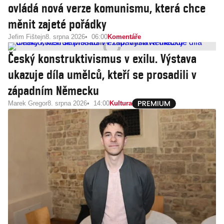
ovládá nová verze komunismu, která chce
měnit zajeté pořádky
Jefim Fištejn
8. srpna 2026
06:00
Komentáře
Český konstruktivismus v exilu. Výstava
ukazuje díla umělců, kteří se prosadili v
západním Německu
Marek Gregor
8. srpna 2026
14:00
Kultura