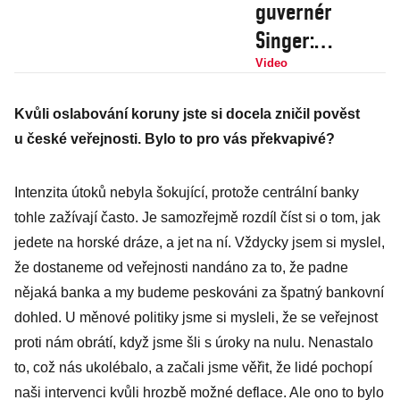
guvernér
Singer:
Nejlepší vztahy
Video
měla centrální
Kvůli oslabování koruny jste si docela zničil pověst
banka s
u české veřejnosti. Bylo to pro vás překvapivé?
ministry
financí
Intenzita útoků nebyla šokující, protože centrální banky
Kalouskem a
tohle zažívají často. Je samozřejmě rozdíl číst si o tom, jak
Babišem
jedete na horské dráze, a jet na ní. Vždycky jsem si myslel,
že dostaneme od veřejnosti nandáno za to, že padne
nějaká banka a my budeme peskováni za špatný bankovní
dohled. U měnové politiky jsme si mysleli, že se veřejnost
proti nám obrátí, když jsme šli s úroky na nulu. Nenastalo
to, což nás ukolébalo, a začali jsme věřit, že lidé pochopí
naši intervenci kvůli hrozbě možné deflace. Ale ono to bylo