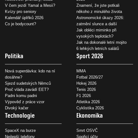
V čem jezdí Yamal a Mesii?
Znamení, že jste potkali
Kvízy pro seniory
někoho z minulého života
Kalendář úplňků 2026
Astronomické úkazy 2026:
Co je bodycount?
zatmění slunce a další
Jak obléci miminko při
vysokých teplotách?
Jak na dokonalé letní mojito
6 lehkých letních salátů
Politika
Sport 2026
Nová superdávka: kdo na ní
MMA
dosáhne?
Fotbal 2026/27
Sjezd sudetských Němců
Hokej 2026
Proč vláda zavádí EET?
Tenis 2026
Padni komu padni
F1 2026
Výpověď z práce vzor
Atletika 2026
Divoký kačer
Cyklistika 2026
Technologie
Ekonomika
SpaceX na burze
Smrt OSVČ
Nejlepší telefony
Spořicí účty