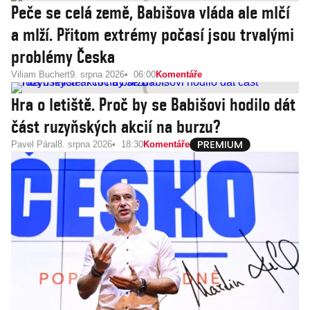
Peče se celá země, Babišova vláda ale mlčí
a mlží. Přitom extrémy počasí jsou trvalými
problémy Česka
Viliam Buchert
9. srpna 2026
06:00
Komentáře
Hra o letiště. Proč by se Babišovi hodilo dát
část ruzyňských akcií na burzu?
Pavel Páral
8. srpna 2026
18:30
Komentáře