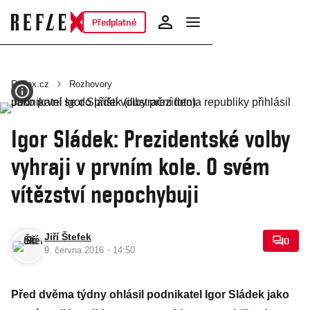
Předplatné
Reflex.cz
Rozhovory
Igor Sládek: Prezidentské volby
vyhraji v prvním kole. O svém
vítězství nepochybuji
Jiří Štefek
0
·
9. června 2016
14:50
Před dvěma týdny ohlásil podnikatel Igor Sládek jako