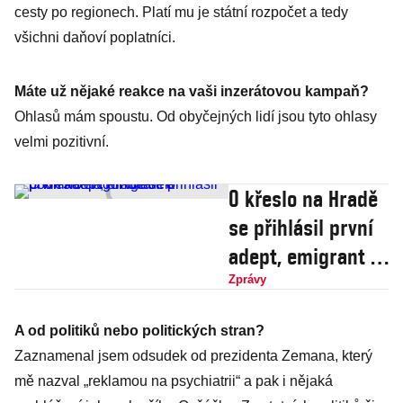
cesty po regionech. Platí mu je státní rozpočet a tedy
všichni daňoví poplatníci.
Máte už nějaké reakce na vaši inzerátovou kampaň?
Ohlasů mám spoustu. Od obyčejných lidí jsou tyto ohlasy
velmi pozitivní.
O křeslo na Hradě
se přihlásil první
adept, emigrant a
podnikatel Igor
Zprávy
Sládek
A od politiků nebo politických stran?
Zaznamenal jsem odsudek od prezidenta Zemana, který
mě nazval „reklamou na psychiatrii“ a pak i nějaká