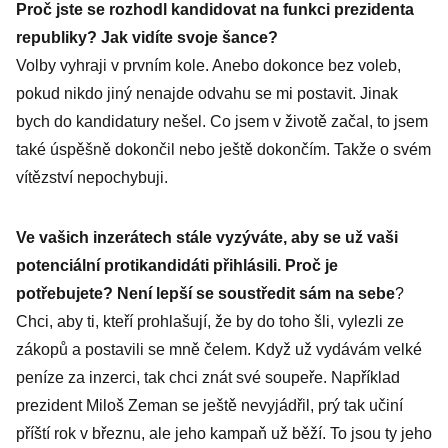
Proč jste se rozhodl kandidovat na funkci prezidenta
republiky? Jak vidíte svoje šance?
Volby vyhraji v prvním kole. Anebo dokonce bez voleb,
pokud nikdo jiný nenajde odvahu se mi postavit. Jinak
bych do kandidatury nešel. Co jsem v životě začal, to jsem
také úspěšně dokončil nebo ještě dokončím. Takže o svém
vítězství nepochybuji.
Ve vašich inzerátech stále vyzýváte, aby se už vaši
potenciální protikandidáti přihlásili. Proč je
potřebujete? Není lepší se soustředit sám na sebe
?
Chci, aby ti, kteří prohlašují, že by do toho šli, vylezli ze
zákopů a postavili se mně čelem. Když už vydávám velké
peníze za inzerci, tak chci znát své soupeře. Například
prezident Miloš Zeman se ještě nevyjádřil, prý tak učiní
příští rok v březnu, ale jeho kampaň už běží. To jsou ty jeho