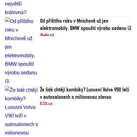
Od příštího roku v Mnichově už jen
elektromobily. BMW spouští výrobu sedanu i3
Auto.cz
Že lidé chtějí kombíky? Luxusní Volva V90 leží
v autosalonech s milionovou slevou
E15.cz