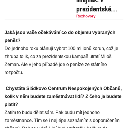
prezidentské
volbě by
Rozhovory
komunistický
Jaká jsou vaše očekávání co do objemu vybraných
kandidát Zemana
peněz?
vyřadil
Do jednoho roku plánuji vybrat 100 milionů korun, což je
zhruba tolik, co za prezidentskou kampaň utratí Miloš
Zeman. Ale v jeho případě jde o peníze ze státního
rozpočtu.
Chystáte Sládkovo Centrum Nespokojených Občanů,
kolik v něm budete zaměstnávat lidí? Z čeho je budete
platit?
Zatím to budu dělat sám. Pak budu mít jednoho
zaměstnance. Tím se i nejlépe seznámím s doporučeními