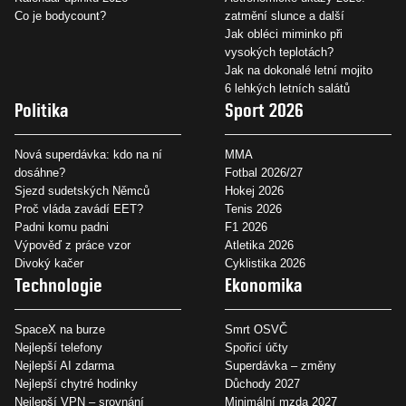
Co je bodycount?
zatmění slunce a další
Jak obléci miminko při
vysokých teplotách?
Jak na dokonalé letní mojito
6 lehkých letních salátů
Politika
Sport 2026
Nová superdávka: kdo na ní
MMA
dosáhne?
Fotbal 2026/27
Sjezd sudetských Němců
Hokej 2026
Proč vláda zavádí EET?
Tenis 2026
Padni komu padni
F1 2026
Výpověď z práce vzor
Atletika 2026
Divoký kačer
Cyklistika 2026
Technologie
Ekonomika
SpaceX na burze
Smrt OSVČ
Nejlepší telefony
Spořicí účty
Nejlepší AI zdarma
Superdávka – změny
Nejlepší chytré hodinky
Důchody 2027
Nejlepší VPN – srovnání
Minimální mzda 2027