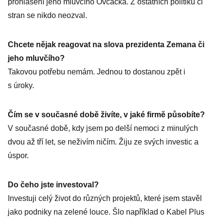
prohlášení jeho mluvčího Ovčáčka. Z ostatních politiků či
stran se nikdo neozval.
Chcete nějak reagovat na slova prezidenta Zemana či
jeho mluvčího?
Takovou potřebu nemám. Jednou to dostanou zpět i
s úroky.
Čím se v současné době živíte, v jaké firmě působíte?
V současné době, kdy jsem po delší nemoci z minulých
dvou až tří let, se neživím ničím. Žiju ze svých investic a
úspor.
Do čeho jste investoval?
Investuji celý život do různých projektů, které jsem stavěl
jako podniky na zelené louce. Šlo například o Kabel Plus