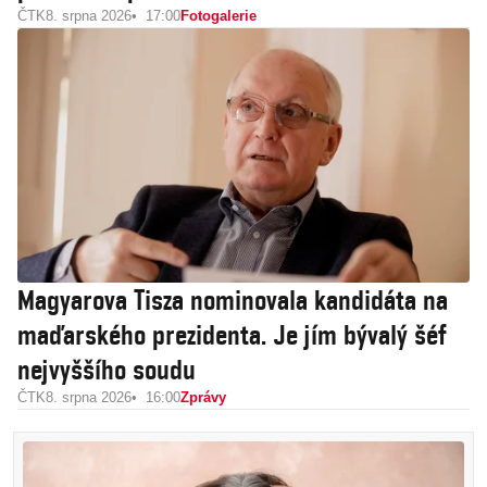
ČTK
8. srpna 2026
17:00
Fotogalerie
Magyarova Tisza nominovala kandidáta na
maďarského prezidenta. Je jím bývalý šéf
nejvyššího soudu
ČTK
8. srpna 2026
16:00
Zprávy