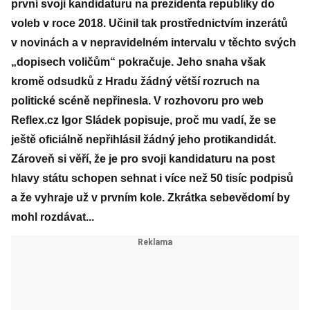
první svoji kandidaturu na prezidenta republiky do
voleb v roce 2018. Učinil tak prostřednictvím inzerátů
v novinách a v nepravidelném intervalu v těchto svých
„dopisech voličům“ pokračuje. Jeho snaha však
kromě odsudků z Hradu žádný větší rozruch na
politické scéně nepřinesla. V rozhovoru pro web
Reflex.cz Igor Sládek popisuje, proč mu vadí, že se
ještě oficiálně nepřihlásil žádný jeho protikandidát.
Zároveň si věří, že je pro svoji kandidaturu na post
hlavy státu schopen sehnat i více než 50 tisíc podpisů
a že vyhraje už v prvním kole. Zkrátka sebevědomí by
mohl rozdávat...