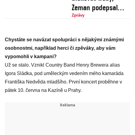
Zeman podepsal
regulaci hazardu
Zprávy
Chystáte se navázat spolupráci s nějakými známými
osobnostmi, například herci či zpěváky, aby vám
vypomohli v kampani?
Už se stalo. Vznikl Country Band Henry Brewera alias
Igora Sládka, pod uměleckým vedením mého kamaráda
Františka Nedvěda mladšího. První koncert proběhne v
pátek 10. června na Kazíně u Prahy.