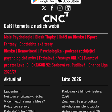
Další témata z našich webů
Moje Psychologie
Blesk Tlapky
Hráči na Blesku
iSport
Fantasy
Spotřebitelské testy
Blesku
Nemovitosti
Psychologika - podcast rozbíjející
psychologické mýty
Fotbalové přestupy ONLINE
Eventový
prostor Level 9
OKTAGON 92: Szabová vs. Pudilová
Chance Liga
2026/27
Aktuálně
Léto 2026
Epicentrum
Karlovarský filmový festival
Neštovice: příznaky, léčba
2026
V čem jezdí Yamal a Mesii?
Znamení, že jste potkali
Kvízy pro seniory
někoho z minulého života
Kalendář úplňků 2026
Astronomické úkazy 2026: