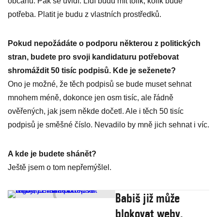
občanů. Pak se uvidí. Lidí budu mít tolik, kolik bude
potřeba. Platit je budu z vlastních prostředků.
Pokud nepožádáte o podporu některou z politických
stran, budete pro svoji kandidaturu potřebovat
shromáždit 50 tisíc podpisů. Kde je seženete?
Ono je možné, že těch podpisů se bude muset sehnat
mnohem méně, dokonce jen osm tisíc, ale řádně
ověřených, jak jsem někde dočetl. Ale i těch 50 tisíc
podpisů je směšné číslo. Nevadilo by mně jich sehnat i víc.
A kde je budete shánět?
Ještě jsem o tom nepřemýšlel.
Babiš již může
blokovat weby,